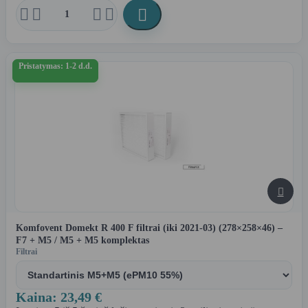





Pristatymas: 1-2 d.d.

Komfovent Domekt R 400 F filtrai (iki 2021-03) (278×258×46) –
F7 + M5 / M5 + M5 komplektas
Filtrai
Kaina: 23,49 €