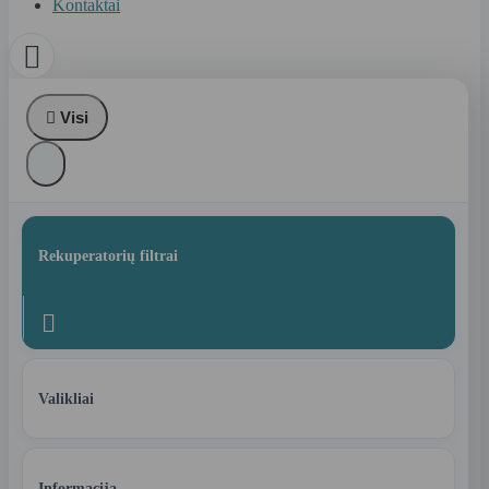
Kontaktai


Visi
Rekuperatorių filtrai

Valikliai
Informacija