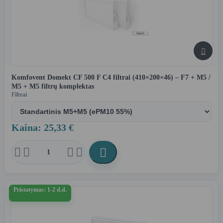

Komfovent Domekt CF 500 F C4 filtrai (410×200×46) – F7 + M5 /
M5 + M5 filtrų komplektas
Filtrai
Kaina: 25,33 €





Pristatymas: 1-2 d.d.