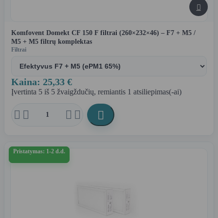

Komfovent Domekt CF 150 F filtrai (260×232×46) – F7 + M5 /
M5 + M5 filtrų komplektas
Filtrai
Kaina: 25,33 €
Įvertinta
5
iš 5 žvaigždučių, remiantis
1
atsiliepimas(-ai)





Pristatymas: 1-2 d.d.