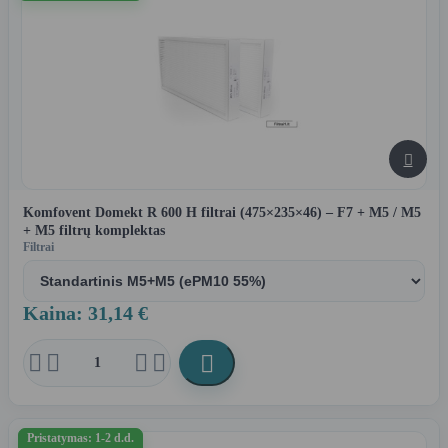

Komfovent Domekt R 600 H filtrai (475×235×46) – F7 + M5 / M5
+ M5 filtrų komplektas
Filtrai
Kaina: 31,14 €





Pristatymas: 1-2 d.d.