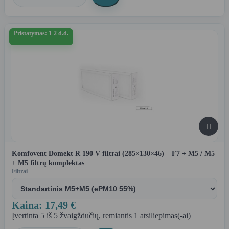
Pristatymas: 1-2 d.d.

Komfovent Domekt R 190 V filtrai (285×130×46) – F7 + M5 / M5
+ M5 filtrų komplektas
Filtrai
Kaina: 17,49 €
Įvertinta
5
iš 5 žvaigždučių, remiantis
1
atsiliepimas(-ai)