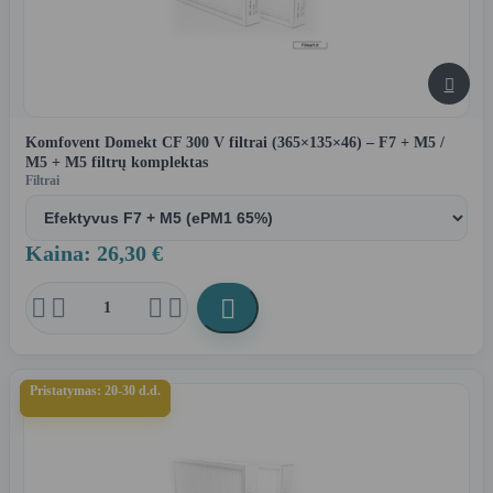

Komfovent Domekt CF 300 V filtrai (365×135×46) – F7 + M5 /
M5 + M5 filtrų komplektas
Filtrai
Kaina: 26,30 €





Pristatymas: 20-30 d.d.