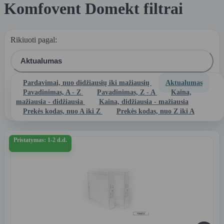
Komfovent Domekt filtrai
Rikiuoti pagal:
Aktualumas
Pardavimai, nuo didžiausių iki mažiausių
Aktualumas

Filtras
Pavadinimas, A - Z
Pavadinimas, Z - A
Kaina,
mažiausia - didžiausia
Kaina, didžiausia - mažiausia
Rasta 33 prekės(-ių).
Prekės kodas, nuo A iki Z
Prekės kodas, nuo Z iki A
Pristatymas: 1-2 d.d.