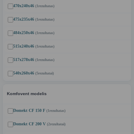
470x240x46
(1
rezultatas
)
475x235x46
(1
rezultatas
)
484x250x46
(1
rezultatas
)
515x240x46
(1
rezultatas
)
517x278x46
(1
rezultatas
)
540x260x46
(5
rezultatai
)
Komfovent modelis
Domekt CF 150 F
(1
rezultatas
)
Domekt CF 200 V
(2
rezultatai
)