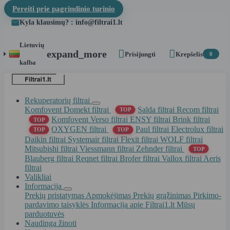
Pereiti prie pagrindinio turinio
Kyla klausimų? : info@filtrai1.lt
Lietuvių


expand_more
Prisijungti
Krepšelis
0
kalba
Rekuperatorių filtrai
Komfovent Domekt filtrai
Salda filtrai
Recom filtrai
TOP
Komfovent Verso filtrai
ENSY filtrai
Brink filtrai
TOP
OXYGEN filtrai
Paul filtrai
Electrolux filtrai
TOP
TOP
Daikin filtrai
Systemair filtrai
Flexit filtrai
WOLF filtrai
Mitsubishi filtrai
Viessmann filtrai
Zehnder filtrai
TOP
Blauberg filtrai
Reqnet filtrai
Brofer filtrai
Vallox filtrai
Aeris
filtrai
Valikliai
Informacija
Prekių pristatymas
Apmokėjimas
Prekių grąžinimas
Pirkimo-
pardavimo taisyklės
Informacija apie Filtrai1.lt
Mūsų
parduotuvės
Naudinga žinoti