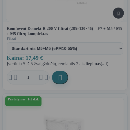

Komfovent Domekt R 200 V filtrai (285×130×46) – F7 + M5 / M5
+ M5 filtrų komplektas
Filtrai
Kaina: 17,49 €
Įvertinta
5
iš 5 žvaigždučių, remiantis
2
atsiliepimas(-ai)





Pristatymas: 1-2 d.d.