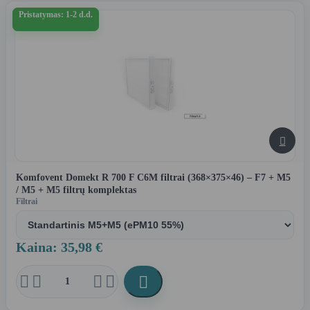
Pristatymas: 1-2 d.d.

Komfovent Domekt R 700 F C6M filtrai (368×375×46) – F7 + M5
/ M5 + M5 filtrų komplektas
Filtrai
Kaina: 35,98 €




