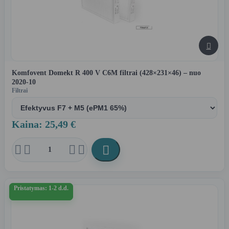

Komfovent Domekt R 400 V C6M filtrai (428×231×46) – nuo
2020-10
Filtrai
Kaina: 25,49 €





Pristatymas: 1-2 d.d.