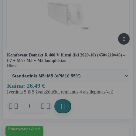

Komfovent Domekt R 400 V filtrai (iki 2020-10) (450×210×46) –
F7 + M5 / M5 + M5 komplektas
Filtrai
Kaina: 26,49 €
Įvertinta
5
iš 5 žvaigždučių, remiantis
4
atsiliepimas(-ai)





Pristatymas: 1-2 d.d.