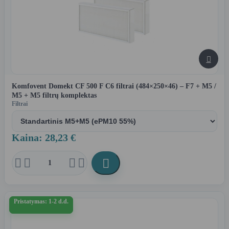

Komfovent Domekt CF 500 F C6 filtrai (484×250×46) – F7 + M5 /
M5 + M5 filtrų komplektas
Filtrai
Kaina: 28,23 €





Pristatymas: 1-2 d.d.