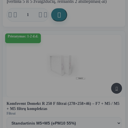
Įvertinta
5
iš 5 žvaigždučių, remiantis
2
atsiliepimas(-ai)





Pristatymas: 1-2 d.d.

Komfovent Domekt R 250 F filtrai (278×258×46) – F7 + M5 / M5
+ M5 filtrų komplektas
Filtrai