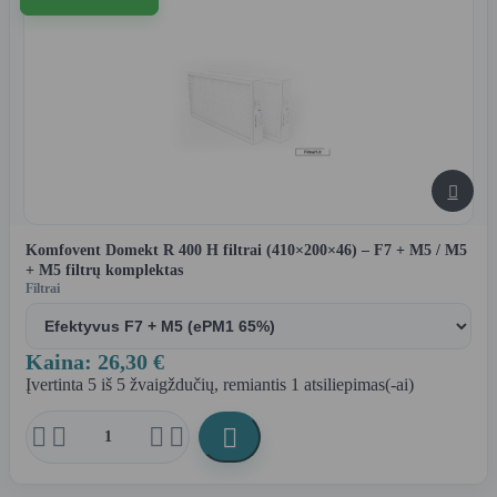

Komfovent Domekt R 400 H filtrai (410×200×46) – F7 + M5 / M5
+ M5 filtrų komplektas
Filtrai
Kaina: 26,30 €
Įvertinta
5
iš 5 žvaigždučių, remiantis
1
atsiliepimas(-ai)




