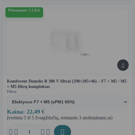
Pristatymas: 1-2 d.d.

Komfovent Domekt R 300 V filtrai (290×205×46) – F7 + M5 / M5
+ M5 filtrų komplektas
Filtrai
Kaina: 22,49 €
Įvertinta
5
iš 5 žvaigždučių, remiantis
3
atsiliepimas(-ai)




