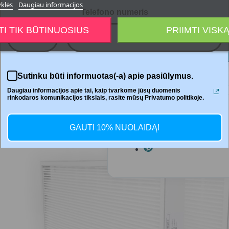
yklės
Daugiau informacijos
Telefono numeris
TI TIK BŪTINUOSIUS
PRIIMTI VISK
+370




Sutinku būti informuotas(-a) apie pasiūlymus.
Daugiau informacijos apie tai, kaip tvarkome jūsų duomenis
rinkodaros komunikacijos tikslais, rasite mūsų Privatumo politikoje.
Dalintis
GAUTI 10% NUOLAIDĄ!