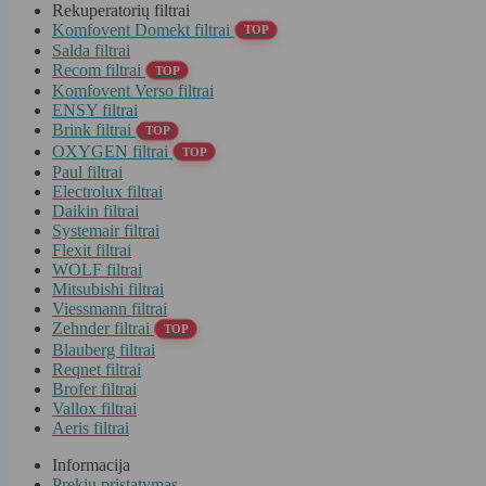
Rekuperatorių filtrai
Komfovent Domekt filtrai
TOP
Salda filtrai
Recom filtrai
TOP
Komfovent Verso filtrai
ENSY filtrai
Brink filtrai
TOP
OXYGEN filtrai
TOP
Paul filtrai
Electrolux filtrai
Daikin filtrai
Systemair filtrai
Flexit filtrai
WOLF filtrai
Mitsubishi filtrai
Viessmann filtrai
Zehnder filtrai
TOP
Blauberg filtrai
Reqnet filtrai
Brofer filtrai
Vallox filtrai
Aeris filtrai
Informacija
Prekių pristatymas