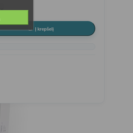
Ą

Į krepšelį