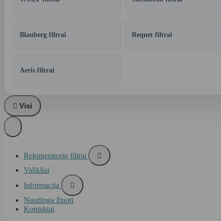
Blauberg filtrai
Reqnet filtrai
Aeris filtrai

Visi
Rekuperatorių filtrai

Valikliai
Informacija

Naudinga žinoti
Kontaktai