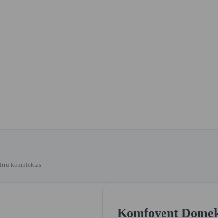
ltrų komplektas
Komfovent Domekt