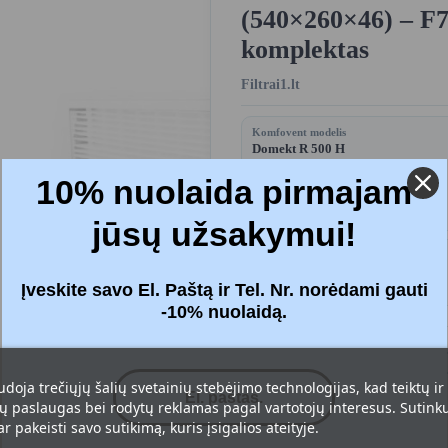
(540×260×46) – F7
komplektas
Filtrai1.lt
Komfovent modelis
Domekt R 500 H
Domekt R 500 V
Domekt R 700 H
10% nuolaida pirmajam
Domekt R 700 V
Domekt R 900 V
jūsų užsakymui!
Komplektą sudaro
Filtrai - 2 vnt.
Įveskite savo El. Paštą ir Tel. Nr. norėdami gauti
-10% nuolaidą.
Kaina:
31,49 
udoja trečiųjų šalių svetainių stebėjimo technologijas, kad teiktų ir
Su mokesčiais
 paslaugas bei rodytų reklamas pagal vartotojų interesus. Sutinku 
r pakeisti savo sutikimą, kuris įsigalios ateityje.
Filtrai
: Standartinis M5+M5 (ePM1