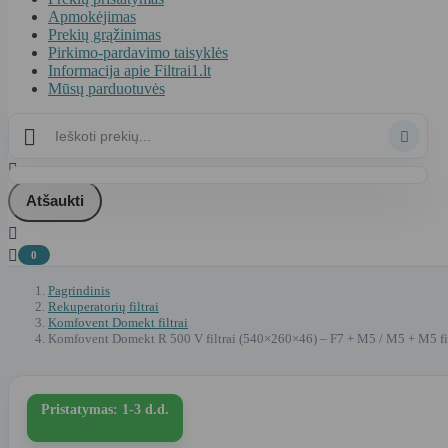
Apmokėjimas
Prekių grąžinimas
Pirkimo-pardavimo taisyklės
Informacija apie Filtrai1.lt
Mūsų parduotuvės



Atšaukti


0
Pagrindinis
Rekuperatorių filtrai
Komfovent Domekt filtrai
Komfovent Domekt R 500 V filtrai (540×260×46) – F7 + M5 / M5 + M5 fi
Pristatymas: 1-3 d.d.