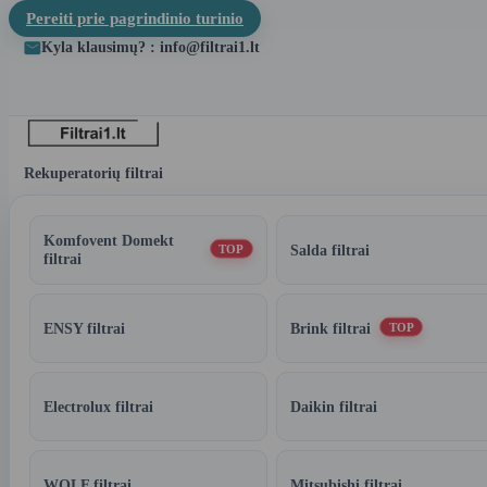
Pereiti prie pagrindinio turinio
Kyla klausimų? : info@filtrai1.lt
Rekuperatorių filtrai
Komfovent Domekt
Salda filtrai
TOP
filtrai
ENSY filtrai
Brink filtrai
TOP
Electrolux filtrai
Daikin filtrai
WOLF filtrai
Mitsubishi filtrai