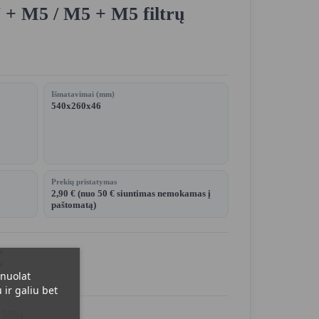
 + M5 / M5 + M5 filtrų
Išmatavimai (mm)
540x260x46
Prekių pristatymas
2,90 € (nuo 50 € siuntimas nemokamas į
paštomatą)
€
 nuolat
ir galiu bet
0 55%)