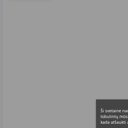
Ši svetainė na
tobulintų mūsų
kada atšaukti a