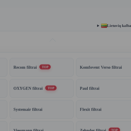
Lietuvių kalb
Recom filtrai
Komfovent Verso filtrai
TOP
OXYGEN filtrai
Paul filtrai
TOP
Systemair filtrai
Flexit filtrai
Viessmann filtrai
Zehnder filtrai
TOP