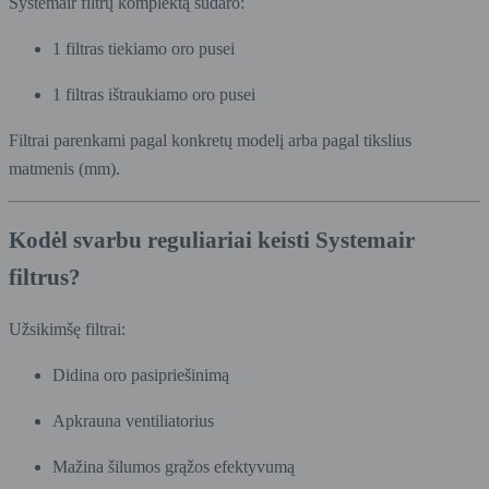
Systemair filtrų komplektą sudaro:
1 filtras tiekiamo oro pusei
1 filtras ištraukiamo oro pusei
Filtrai parenkami pagal konkretų modelį arba pagal tikslius
matmenis (mm).
Kodėl svarbu reguliariai keisti Systemair
filtrus?
Užsikimšę filtrai:
Didina oro pasipriešinimą
Apkrauna ventiliatorius
Mažina šilumos grąžos efektyvumą