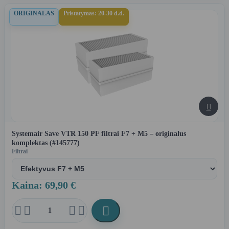
ORIGINALAS
Pristatymas: 20-30 d.d.

Systemair Save VTR 150 PF filtrai F7 + M5 – originalus
komplektas (#145777)
Filtrai
Kaina: 69,90 €




