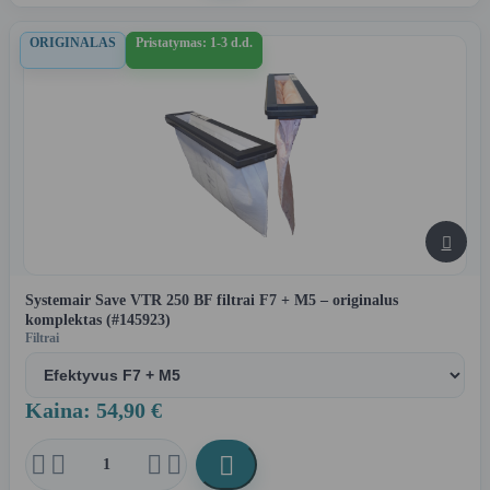
ORIGINALAS
Pristatymas: 1-3 d.d.

Systemair Save VTR 250 BF filtrai F7 + M5 – originalus
komplektas (#145923)
Filtrai
Kaina: 54,90 €




