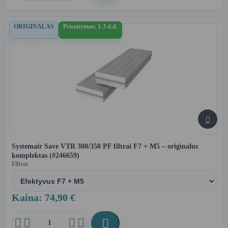
ORIGINALAS
Pristatymas: 1-3 d.d.

Systemair Save VTR 300/350 PF filtrai F7 + M5 – originalus
komplektas (#246659)
Filtrai
Kaina: 74,90 €




