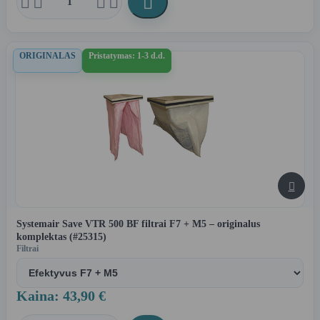





ORIGINALAS
Pristatymas: 1-3 d.d.

Systemair Save VTR 500 BF filtrai F7 + M5 – originalus
komplektas (#25315)
Filtrai
Kaina: 43,90 €