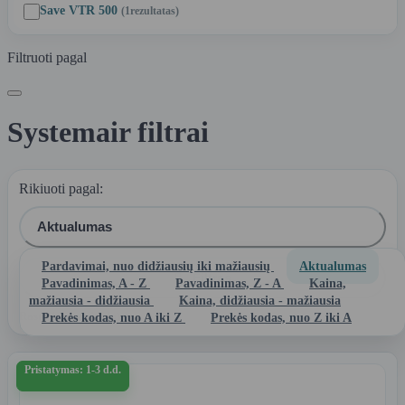
Save VTR 500
(1
rezultatas
)
Filtruoti pagal
Systemair filtrai
Rikiuoti pagal:
Aktualumas
Pardavimai, nuo didžiausių iki mažiausių
Aktualumas

Filtras
Pavadinimas, A - Z
Pavadinimas, Z - A
Kaina,
mažiausia - didžiausia
Kaina, didžiausia - mažiausia
Rasta 10 prekės(-ių).
Prekės kodas, nuo A iki Z
Prekės kodas, nuo Z iki A
Pristatymas: 1-3 d.d.