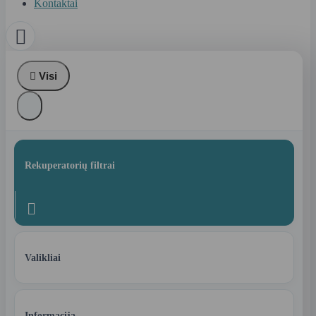
Kontaktai


Visi
Rekuperatorių filtrai

Valikliai
Informacija