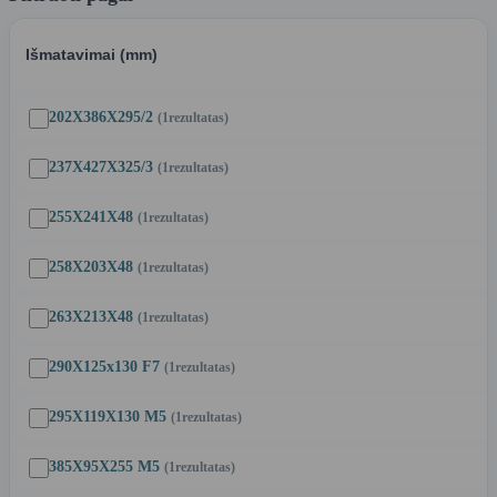
Išmatavimai (mm)
202X386X295/2
(1
rezultatas
)
237X427X325/3
(1
rezultatas
)
255X241X48
(1
rezultatas
)
258X203X48
(1
rezultatas
)
263X213X48
(1
rezultatas
)
290X125x130 F7
(1
rezultatas
)
295X119X130 M5
(1
rezultatas
)
385X95X255 M5
(1
rezultatas
)