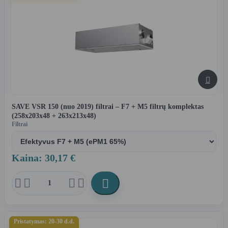

SAVE VSR 150 (nuo 2019) filtrai – F7 + M5 filtrų komplektas
(258x203x48 + 263x213x48)
Filtrai
Kaina: 30,17 €





Pristatymas: 20-30 d.d.