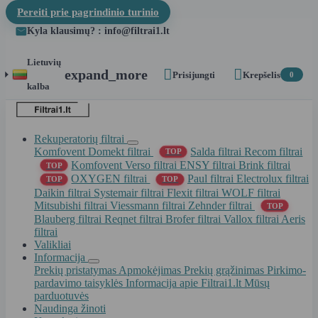
Pereiti prie pagrindinio turinio
Kyla klausimų? : info@filtrai1.lt
Lietuvių


expand_more
Prisijungti
Krepšelis
0
kalba
Rekuperatorių filtrai
Komfovent Domekt filtrai
Salda filtrai
Recom filtrai
TOP
Komfovent Verso filtrai
ENSY filtrai
Brink filtrai
TOP
OXYGEN filtrai
Paul filtrai
Electrolux filtrai
TOP
TOP
Daikin filtrai
Systemair filtrai
Flexit filtrai
WOLF filtrai
Mitsubishi filtrai
Viessmann filtrai
Zehnder filtrai
TOP
Blauberg filtrai
Reqnet filtrai
Brofer filtrai
Vallox filtrai
Aeris
filtrai
Valikliai
Informacija
Prekių pristatymas
Apmokėjimas
Prekių grąžinimas
Pirkimo-
pardavimo taisyklės
Informacija apie Filtrai1.lt
Mūsų
parduotuvės
Naudinga žinoti