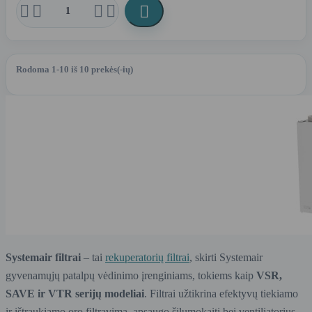





Rodoma 1-10 iš 10 prekės(-ių)
Systemair filtrai
– tai
rekuperatorių filtrai
, skirti Systemair
gyvenamųjų patalpų vėdinimo įrenginiams, tokiems kaip
VSR,
SAVE ir VTR serijų modeliai
. Filtrai užtikrina efektyvų tiekiamo
ir ištraukiamo oro filtravimą, apsaugo šilumokaitį bei ventiliatorius