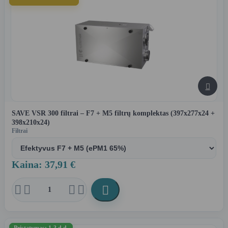

SAVE VSR 300 filtrai – F7 + M5 filtrų komplektas (397x277x24 +
398x210x24)
Filtrai
Kaina: 37,91 €





Pristatymas: 1-3 d.d.