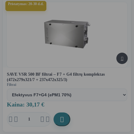
Pristatymas: 20-30 d.d.

SAVE VSR 500 BF filtrai – F7 + G4 filtrų komplektas
(472x279x321/7 + 237x472x325/3)
Filtrai
Kaina: 30,17 €




