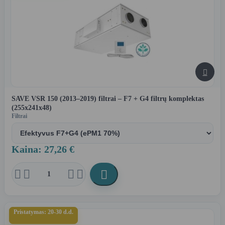

SAVE VSR 150 (2013–2019) filtrai – F7 + G4 filtrų komplektas
(255x241x48)
Filtrai
Kaina: 27,26 €





Pristatymas: 20-30 d.d.