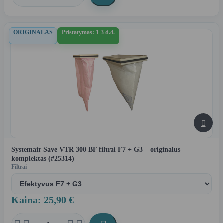
ORIGINALAS
Pristatymas: 1-3 d.d.

Systemair Save VTR 300 BF filtrai F7 + G3 – originalus
komplektas (#25314)
Filtrai
Kaina: 25,90 €