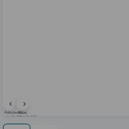
Ankstesnis
Kitas
paveikslėlis
paveikslėlis