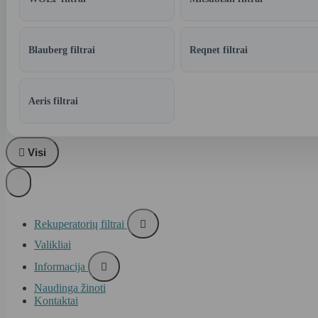
Blauberg filtrai
Reqnet filtrai
Aeris filtrai

Visi
Rekuperatorių filtrai

Valikliai
Informacija

Naudinga žinoti
Kontaktai