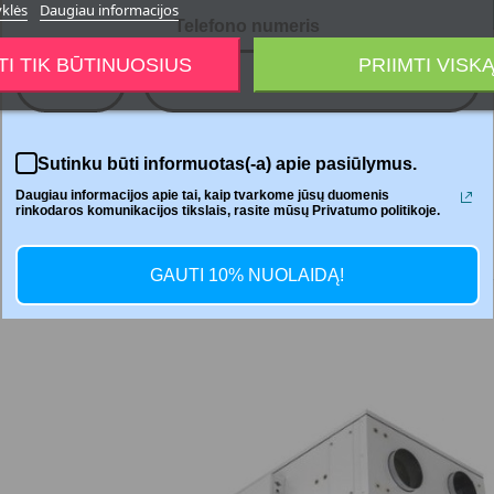




yklės
Daugiau informacijos
Telefono numeris
TI TIK BŪTINUOSIUS
PRIIMTI VISK
+370
Dalintis
Sutinku būti informuotas(-a) apie pasiūlymus.
Daugiau informacijos apie tai, kaip tvarkome jūsų duomenis
rinkodaros komunikacijos tikslais, rasite mūsų Privatumo politikoje.
GAUTI 10% NUOLAIDĄ!