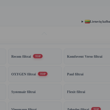
Lietuvių kalb
Recom filtrai
Komfovent Verso filtrai
TOP
OXYGEN filtrai
Paul filtrai
TOP
Systemair filtrai
Flexit filtrai
Viessmann filtrai
Zehnder filtrai
TOP