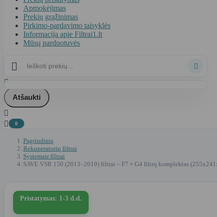
Apmokėjimas
Prekių grąžinimas
Pirkimo-pardavimo taisyklės
Informacija apie Filtrai1.lt
Mūsų parduotuvės



Atšaukti


0
Pagrindinis
Rekuperatorių filtrai
Systemair filtrai
SAVE VSR 150 (2013–2019) filtrai – F7 + G4 filtrų komplektas (255x241
Pristatymas: 1-3 d.d.