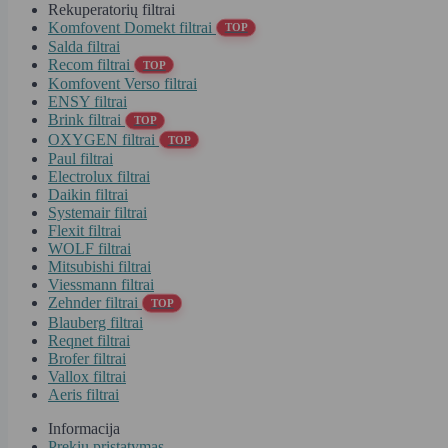
Rekuperatorių filtrai
Komfovent Domekt filtrai
TOP
Salda filtrai
Recom filtrai
TOP
Komfovent Verso filtrai
ENSY filtrai
Brink filtrai
TOP
OXYGEN filtrai
TOP
Paul filtrai
Electrolux filtrai
Daikin filtrai
Systemair filtrai
Flexit filtrai
WOLF filtrai
Mitsubishi filtrai
Viessmann filtrai
Zehnder filtrai
TOP
Blauberg filtrai
Reqnet filtrai
Brofer filtrai
Vallox filtrai
Aeris filtrai
Informacija
Prekių pristatymas