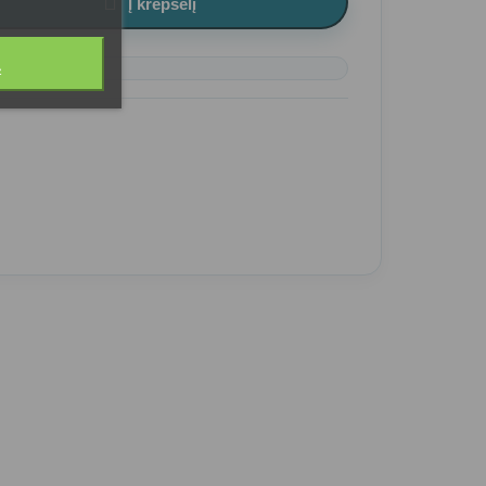

Į krepšelį
Ą