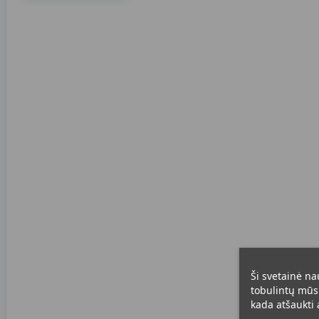
Ši svetainė na
tobulintų mūsų
kada atšaukti a