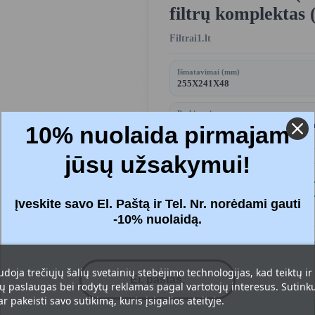
filtrų komplektas
Filtrai1.lt
Išmatavimai (mm)
255X241X48
Prekių pristatymas
2,90 € (nuo 50 € siuntimas nemoka
10% nuolaida pirmajam
paštomatą)
jūsų užsakymui!
Kaina:
27,26 
Įveskite savo El. Paštą ir Tel. Nr. norėdami gauti
Su mokesčiais
-10% nuolaidą.
Filtrai
: Efektyvus F7+G4 (ePM1 70
udoja trečiųjų šalių svetainių stebėjimo technologijas, kad teiktų ir
 paslaugas bei rodytų reklamas pagal vartotojų interesus. Sutinku 
r pakeisti savo sutikimą, kuris įsigalios ateityje.