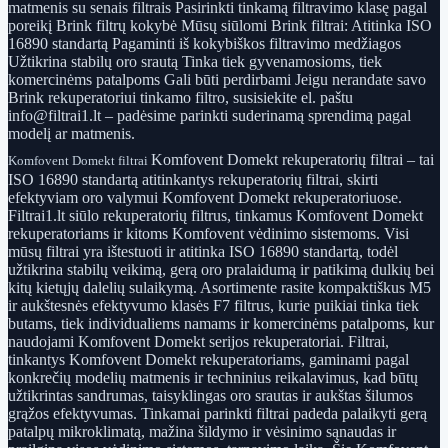
matmenis su senais filtrais Pasirinkti tinkamą filtravimo klasę pagal
poreikį Brink filtrų kokybė Mūsų siūlomi Brink filtrai: Atitinka ISO
16890 standartą Pagaminti iš kokybiškos filtravimo medžiagos
Užtikrina stabilų oro srautą Tinka tiek gyvenamosioms, tiek
komercinėms patalpoms Gali būti perdirbami Jeigu nerandate savo
Brink rekuperatoriui tinkamo filtro, susisiekite el. paštu
info@filtrai1.lt – padėsime parinkti suderinamą sprendimą pagal
modelį ar matmenis.
Komfovent Domekt rekuperatorių filtrai – tai
Komfovent Domekt filtrai
ISO 16890 standartą atitinkantys rekuperatorių filtrai, skirti
efektyviam oro valymui Komfovent Domekt rekuperatoriuose.
Filtrai1.lt siūlo rekuperatorių filtrus, tinkamus Komfovent Domekt
rekuperatoriams ir kitoms Komfovent vėdinimo sistemoms. Visi
mūsų filtrai yra ištestuoti ir atitinka ISO 16890 standartą, todėl
užtikrina stabilų veikimą, gerą oro pralaidumą ir patikimą dulkių bei
kitų kietųjų dalelių sulaikymą. Asortimente rasite kompaktiškus M5
ir aukštesnės efektyvumo klasės F7 filtrus, kurie puikiai tinka tiek
butams, tiek individualiems namams ir komercinėms patalpoms, kur
naudojami Komfovent Domekt serijos rekuperatoriai. Filtrai,
tinkantys Komfovent Domekt rekuperatoriams, gaminami pagal
konkrečių modelių matmenis ir techninius reikalavimus, kad būtų
užtikrintas sandrumas, taisyklingas oro srautas ir aukštas šilumos
grąžos efektyvumas. Tinkamai parinkti filtrai padeda palaikyti gerą
patalpų mikroklimatą, mažina šildymo ir vėsinimo sąnaudas ir