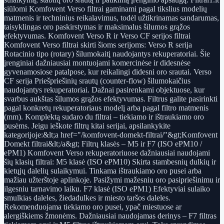
siūlomi Komfovent Verso filtrai gaminami pagal tikslius modelių
matmenis ir techninius reikalavimus, todėl užtikrinamas sandarumas,
taisyklingas oro paskirstymas ir maksimalus šilumos grąžos
efektyvumas. Komfovent Verso R ir Verso CF serijos filtrai
Komfovent Verso filtrai skirti šioms serijoms: Verso R serija
Rotacinio tipo (rotary) šilumokaitį naudojantys rekuperatoriai. Šie
įrenginiai dažniausiai montuojami komercinėse ir didesnėse
gyvenamosiose patalpose, kur reikalingi didesni oro srautai. Verso
CF serija Priešpriešinių srautų (counter-flow) šilumokaičius
naudojantys rekuperatoriai. Dažnai pasirenkami objektuose, kur
svarbus aukštas šilumos grąžos efektyvumas. Filtrus galite pasirinkti
pagal konkretų rekuperatoriaus modelį arba pagal filtro matmenis
(mm). Komplektą sudaro du filtrai – tiekiamo ir ištraukiamo oro
pusėms. Jeigu ieškote filtrų kitai serijai, apsilankykite
kategorijoje:&lt;a href="/komfovent-domekt-filtrai/"&gt;Komfovent
Domekt filtrai&lt;/a&gt; Filtrų klasės – M5 ir F7 (ISO ePM10 /
ePM1) Komfovent Verso rekuperatoriuose dažniausiai naudojami
šių klasių filtrai: M5 klasė (ISO ePM10) Skirta stambesnių dulkių ir
kietųjų dalelių sulaikymui. Tinkama ištraukiamo oro pusei arba
mažiau užterštoje aplinkoje. Pasižymi mažesniu oro pasipriešinimu ir
ilgesniu tarnavimo laiku. F7 klasė (ISO ePM1) Efektyviai sulaiko
smulkias daleles, žiedadulkes ir miesto taršos daleles.
Rekomenduojama tiekiamo oro pusei, ypač miestuose ar
alergiškiems žmonėms. Dažniausiai naudojamas derinys – F7 filtras