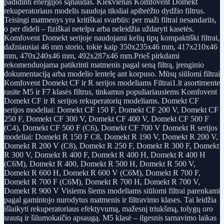
padidinti energijos sąnaudas. Kiekvienas Komfovent Domekt
rekuperatoriaus modelis naudoja tiksliai apibrėžto dydžio filtrus.
Teisingi matmenys yra kritiškai svarbūs: per maži filtrai nesandarūs,
o per dideli – fiziškai netelpa arba neleidžia uždaryti kasetės.
Komfovent Domekt serijoje naudojami kelių tipų kompaktiški filtrai,
dažniausiai 46 mm storio, tokie kaip 350x235x46 mm, 417x210x46
mm, 470x240x46 mm, 492x287x46 mm.Prieš pirkdami
rekomenduojama patikrinti matmenis pagal seną filtrą, įrenginio
dokumentaciją arba modelio lentelę ant korpuso. Mūsų siūlomi filtrai
Komfovent Domekt CF ir R serijos modeliams Filtrai1.lt asortimente
rasite M5 ir F7 klasės filtrus, tinkamus populiariausiems Komfovent
Domekt CF ir R serijos rekuperatorių modeliams. Domekt CF
serijos modeliai: Domekt CF 150 F, Domekt CF 200 V, Domekt CF
250 F, Domekt CF 300 V, Domekt CF 400 V, Domekt CF 500 F
(C4), Domekt CF 500 F (C6), Domekt CF 700 V Domekt R serijos
modeliai: Domekt R 150 F C8, Domekt R 190 V, Domekt R 200 V,
Domekt R 200 V (C8), Domekt R 250 F, Domekt R 300 F, Domekt
R 300 V, Domekt R 400 F, Domekt R 400 H, Domekt R 400 H
(C6M), Domekt R 400, Domekt R 500 H, Domekt R 500 V,
Domekt R 600 H, Domekt R 600 V (C6M), Domekt R 700 F,
Domekt R 700 F (C6M), Domekt R 700 H, Domekt R 700 V,
Domekt R 900 V Visiems šiems modeliams siūlomi filtrai parenkami
pagal gamintojo nurodytus matmenis ir filtravimo klases. Tai leidžia
išlaikyti rekuperatoriaus efektyvumą, mažesnį triukšmą, tolygų oro
srautą ir šilumokaičio apsaugą. M5 klasė – ilgesnis tarnavimo laikas