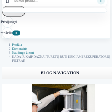


Atšaukti
Prisijungti

repšelis
0
Pradžia
Dienoraštis
Naudinga žinoti
KADA IR KAIP DAŽNAI TURĖTŲ BŪTI KEIČIAMI REKUPERATORIŲ
FILTRAI?
BLOG NAVIGATION