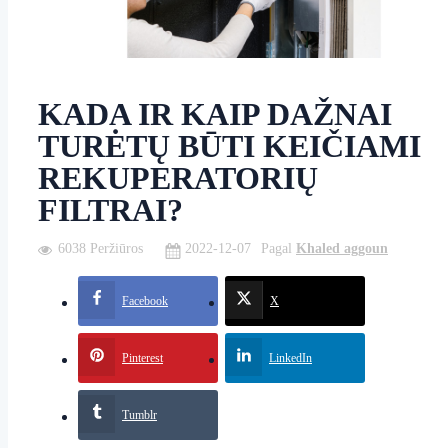
KADA IR KAIP DAŽNAI
TURĖTŲ BŪTI KEIČIAMI
REKUPERATORIŲ
FILTRAI?
6038 Peržiūros
2022-12-07
Pagal
Khaled aggoun
Facebook
X
Pinterest
LinkedIn
Tumblr