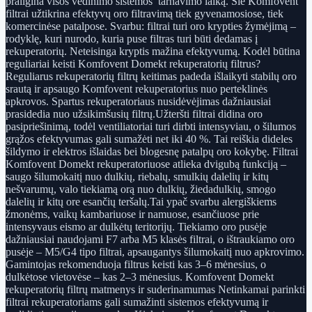
prailgina visos vėdinimo sistemos tarnavimo laiką. Šie Komfovent
filtrai užtikrina efektyvų oro filtravimą tiek gyvenamosiose, tiek
komercinėse patalpose. Svarbu: filtrai turi oro krypties žymėjimą –
rodyklę, kuri nurodo, kuria puse filtras turi būti dedamas į
rekuperatorių. Neteisinga kryptis mažina efektyvumą. Kodėl būtina
reguliariai keisti Komfovent Domekt rekuperatorių filtrus?
Reguliarus rekuperatorių filtrų keitimas padeda išlaikyti stabilų oro
srautą ir apsaugo Komfovent rekuperatorius nuo perteklinės
apkrovos. Spartus rekuperatoriaus nusidėvėjimas dažniausiai
prasidedia nuo užsikimšusių filtrų.Užteršti filtrai didina oro
pasipriešinimą, todėl ventiliatoriai turi dirbti intensyviau, o šilumos
grąžos efektyvumas gali sumažėti net iki 40 %. Tai reiškia dideles
šildymo ir elektros išlaidas bei blogesnę patalpų oro kokybę. Filtrai
Komfovent Domekt rekuperatoriuose atlieka dvigubą funkciją –
saugo šilumokaitį nuo dulkių, riebalų, smulkių dalelių ir kitų
nešvarumų, valo tiekiamą orą nuo dulkių, žiedadulkių, smogo
dalelių ir kitų ore esančių teršalų.Tai ypač svarbu alergiškiems
žmonėms, vaikų kambariuose ir namuose, esančiuose prie
intensyvaus eismo ar dulkėtų teritorijų. Tiekiamo oro pusėje
dažniausiai naudojami F7 arba M5 klasės filtrai, o ištraukiamo oro
pusėje – M5/G4 tipo filtrai, apsaugantys šilumokaitį nuo apkrovimo.
Gamintojas rekomenduoja filtrus keisti kas 3–6 mėnesius, o
dulkėtose vietovėse – kas 2–3 mėnesius. Komfovent Domekt
rekuperatorių filtrų matmenys ir suderinamumas Netinkamai parinkti
filtrai rekuperatoriams gali sumažinti sistemos efektyvumą ir