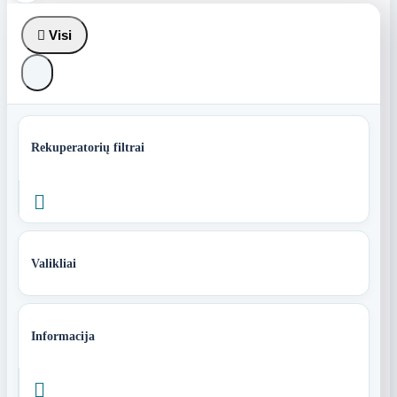

Visi
Rekuperatorių filtrai

Valikliai
Informacija
