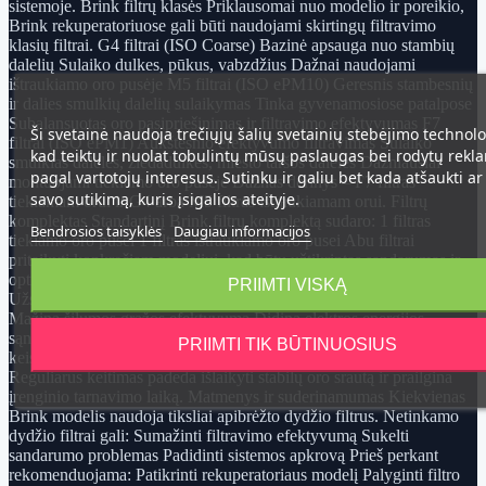
sistemoje. Brink filtrų klasės Priklausomai nuo modelio ir poreikio,
Brink rekuperatoriuose gali būti naudojami skirtingų filtravimo
klasių filtrai. G4 filtrai (ISO Coarse) Bazinė apsauga nuo stambių
dalelių Sulaiko dulkes, pūkus, vabzdžius Dažnai naudojami
ištraukiamo oro pusėje M5 filtrai (ISO ePM10) Geresnis stambesnių
ir dalies smulkių dalelių sulaikymas Tinka gyvenamosiose patalpose
Subalansuotas oro pasipriešinimas ir filtravimo efektyvumas F7
Ši svetainė naudoja trečiųjų šalių svetainių stebėjimo technolo
filtrai (ISO ePM1) Aukštesnio efektyvumo filtravimas Sulaiko
kad teiktų ir nuolat tobulintų mūsų paslaugas bei rodytų rekl
smulkias daleles, žiedadulkes, miesto taršos daleles Dažniausiai
pagal vartotojų interesus. Sutinku ir galiu bet kada atšaukti ar
montuojami tiekiamo oro pusėje Dažnas derinys – F7 filtras
savo sutikimą, kuris įsigalios ateityje.
tiekiamam orui ir G4 arba M5 filtras ištraukiamam orui. Filtrų
komplektas Standartinį Brink filtrų komplektą sudaro: 1 filtras
Bendrosios taisyklės
Daugiau informacijos
tiekiamo oro pusei 1 filtras ištraukiamo oro pusei Abu filtrai
pritaikyti konkrečiam modeliui, kad būtų užtikrintas sandarumas ir
optimalus veikimas. Kodėl svarbu reguliariai keisti Brink filtrus?
PRIIMTI VISKĄ
Užsikimšę filtrai: Didina oro pasipriešinimą Apkrauna ventiliatorius
Mažina šilumos grąžos efektyvumą Didina elektros energijos
sąnaudas Blogina patalpų oro kokybę Rekomenduojama filtrus
PRIIMTI TIK BŪTINUOSIUS
keisti kas 3–6 mėnesius, priklausomai nuo aplinkos užterštumo.
Reguliarus keitimas padeda išlaikyti stabilų oro srautą ir prailgina
įrenginio tarnavimo laiką. Matmenys ir suderinamumas Kiekvienas
Brink modelis naudoja tiksliai apibrėžto dydžio filtrus. Netinkamo
dydžio filtrai gali: Sumažinti filtravimo efektyvumą Sukelti
sandarumo problemas Padidinti sistemos apkrovą Prieš perkant
rekomenduojama: Patikrinti rekuperatoriaus modelį Palyginti filtro