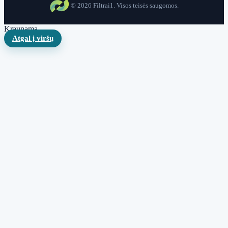
© 2026 Filtrai1. Visos teisės saugomos.
Kraunama...
Atgal į viršų