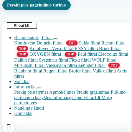
Pereiti prie pagrindinio turinio
Rekuperatorių filtrai
Komfovent Domekt filtrai
Salda filtrai
Recom filtrai
TOP
Komfovent Verso filtrai
ENSY filtrai
Brink filtrai
TOP
OXYGEN filtrai
Paul filtrai
Electrolux filtrai
TOP
TOP
Daikin filtrai
Systemair filtrai
Flexit filtrai
WOLF filtrai
Mitsubishi filtrai
Viessmann filtrai
Zehnder filtrai
TOP
Blauberg filtrai
Reqnet filtrai
Brofer filtrai
Vallox filtrai
Aeris
filtrai
Valikliai
Informacija
Prekių pristatymas
Apmokėjimas
Prekių grąžinimas
Pirkimo-
pardavimo taisyklės
Informacija apie Filtrai1.lt
Mūsų
parduotuvės
Naudinga žinoti
Kontaktai
