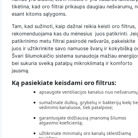
tikėtina, kad oro filtrai prikaups daugiau nešvarumų, n
esant kitoms sąlygoms.
Tam, kad sužinoti, kaip dažnai reikia keisti oro filtrus,
rekomenduojama kas du mėnesius juos patikrinti. Jei
patikrinimo metu filtrai pasirodė nešvarūs, pakeiskite
juos ir užtikrinkite savo namuose švarų ir kokybišką o
Švari šilumokaičio sistema sunaudoja mažiau energijo
bei sukuria sveiką patalpų mikroklimatą ir komforto
jausmą.
Ką pasiekiate keisdami oro filtrus:
apsaugote ventiliacijos kanalus nuo nešvarumų
sumažinate dulkių, grybelių ir bakterijų kiekį ti
vėdinimo kanaluose, tiek patalpose;
garantuojate didžiausią įmanomą šilumos
atgavimo koeficientą;
užtikrinate minimalų oro kanalų skleidžiamą