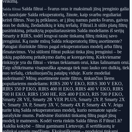
veikimą.
Salda filtrai – švarus oras ir maksimali jūsų įrenginio galia
Salda filtrai
Jei naudojate Salda rekuperatorių, žinote, kaip svarbu reguliariai
keisti filtrus. Nuo jų priklauso, ar į jūsų namus pateks švarus, gaivus
oras be dulkių, žiedadulkių ir kitų teršalų. Filtrai1.lt siūlo platų filtrų
pasirinkimą, pritaikytą populiariausiems Salda modeliams iš serijų
Smarty ir RIRS, todėl lengvai rasite tinkamą filtrų rinkinį savo
įrenginiui. Ką rasite mūsų Salda rekuperatorių filtrų asortimente?
Patogiai išsirinkite filtrus pagal rekuperatoriaus modelį arba filtrų
išmatavimus. Visi siūlomi filtrai puikiai tinka jūsų įrenginiui – be
jokių papildomų pritaikymo darbų ar koregavimų. Kiekviename
rinkinyje yra du filtrai – vienas tiekiamam orui, kitas šalinamam orui.
Taip užtikrinama visapusiška apsauga tiek nuo lauko oro dulkių, tiek
nuo teršalų, cirkuliuojančių patalpų viduje. Kurie modeliai
suderinami? Mūsų asortimente rasite filtrus, tinkančius šiems
populiariems modeliams: RIRS 200 V EKO, RIRS 300 V EKO,
RIRS 350 P EKO, RIRS 400 H EKO, RIRS 400 V EKO, RIRS
700 H EKO, RIRS 1500 HE, RIS 400 P EKO, RIS 700 P EKO,
Smarty 2R VE, Smarty 2R VER PLUS, Smarty 2X P, Smarty 2X
V, Smarty 3X P, Smarty 3X V, Smarty 4X P, Smarty 4X V. Jeigu
turite kitą Salda rekuperatoriaus modelį, kurio nematote sąraše –
parašykite mums. Padėsime išsirinkti tinkamą filtrą pagal jūsų
modelį ir matmenis. Kodėl verta rinktis Salda filtrus iš Filtrai1.lt?
Aukšta kokybė – filtrai gaminami Lietuvoje, iš sertifikuotų ir
aplinkai saugių medžiagų. Ekologiškumas – produktai tinkami