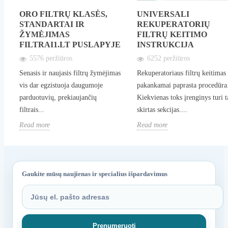
e
ORO FILTRŲ KLASĖS,
UNIVERSALI
STANDARTAI IR
REKUPERATORIŲ
r
ŽYMĖJIMAS
FILTRŲ KEITIMO
FILTRAI1.LT PUSLAPYJE
INSTRUKCIJA
5576 peržiūros
6252 peržiūros
Senasis ir naujasis filtrų žymėjimas
Rekuperatoriaus filtrų keitimas
vis dar egzistuoja daugumoje
pakankamai paprasta procedūra
parduotuvių, prekiaujančių
Kiekvienas toks įrenginys turi 
filtrais...
skirtas sekcijas....
Read more
Read more
Gaukite mūsų naujienas ir specialius išpardavimus