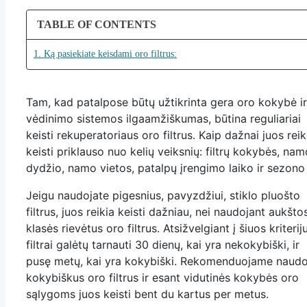
TABLE OF CONTENTS
1. Ką pasiekiate keisdami oro filtrus:
Tam, kad patalpose būtų užtikrinta gera oro kokybė ir
vėdinimo sistemos ilgaamžiškumas, būtina reguliariai
keisti rekuperatoriaus oro filtrus. Kaip dažnai juos reik
keisti priklauso nuo kelių veiksnių: filtrų kokybės, nam
dydžio, namo vietos, patalpų įrengimo laiko ir sezono
Jeigu naudojate pigesnius, pavyzdžiui, stiklo pluošto
filtrus, juos reikia keisti dažniau, nei naudojant aukšto
klasės rievėtus oro filtrus. Atsižvelgiant į šiuos kriterij
filtrai galėtų tarnauti 30 dienų, kai yra nekokybiški, ir
pusę metų, kai yra kokybiški. Rekomenduojame naudo
kokybiškus oro filtrus ir esant vidutinės kokybės oro
sąlygoms juos keisti bent du kartus per metus.