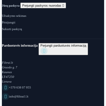
Jūsų paskyra
Perjungti paskyros nuorodas

Užsakymo sekimas
Prisijungti
Sukurti paskyrą
Parduotuvės informacija
Perjungti parduotuvės informaciją

Filtrai.lt
Gruodo g. 7
Kaunas
LT-47250
Lietuva

+370 638 07 955

info@filtrai1.lt