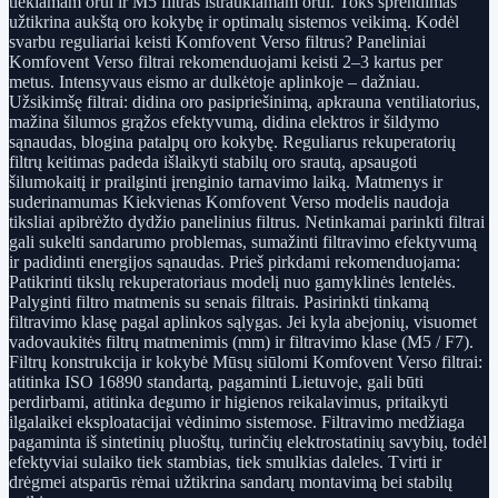
tiekiamam orui ir M5 filtras ištraukiamam orui. Toks sprendimas
užtikrina aukštą oro kokybę ir optimalų sistemos veikimą. Kodėl
svarbu reguliariai keisti Komfovent Verso filtrus? Paneliniai
Komfovent Verso filtrai rekomenduojami keisti 2–3 kartus per
metus. Intensyvaus eismo ar dulkėtoje aplinkoje – dažniau.
Užsikimšę filtrai: didina oro pasipriešinimą, apkrauna ventiliatorius,
mažina šilumos grąžos efektyvumą, didina elektros ir šildymo
sąnaudas, blogina patalpų oro kokybę. Reguliarus rekuperatorių
filtrų keitimas padeda išlaikyti stabilų oro srautą, apsaugoti
šilumokaitį ir prailginti įrenginio tarnavimo laiką. Matmenys ir
suderinamumas Kiekvienas Komfovent Verso modelis naudoja
tiksliai apibrėžto dydžio panelinius filtrus. Netinkamai parinkti filtrai
gali sukelti sandarumo problemas, sumažinti filtravimo efektyvumą
ir padidinti energijos sąnaudas. Prieš pirkdami rekomenduojama:
Patikrinti tikslų rekuperatoriaus modelį nuo gamyklinės lentelės.
Palyginti filtro matmenis su senais filtrais. Pasirinkti tinkamą
filtravimo klasę pagal aplinkos sąlygas. Jei kyla abejonių, visuomet
vadovaukitės filtrų matmenimis (mm) ir filtravimo klase (M5 / F7).
Filtrų konstrukcija ir kokybė Mūsų siūlomi Komfovent Verso filtrai:
atitinka ISO 16890 standartą, pagaminti Lietuvoje, gali būti
perdirbami, atitinka degumo ir higienos reikalavimus, pritaikyti
ilgalaikei eksploatacijai vėdinimo sistemose. Filtravimo medžiaga
pagaminta iš sintetinių pluoštų, turinčių elektrostatinių savybių, todėl
efektyviai sulaiko tiek stambias, tiek smulkias daleles. Tvirti ir
drėgmei atsparūs rėmai užtikrina sandarų montavimą bei stabilų