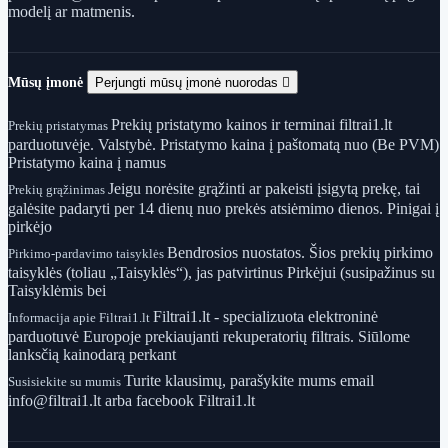
modelį ar matmenis.
Mūsų įmonė
Perjungti mūsų įmonė nuorodas

Prekių pristatymo kainos ir terminai filtrai1.lt
Prekių pristatymas
parduotuvėje. Valstybė. Pristatymo kaina į paštomatą nuo (Be PVM)
Pristatymo kaina į namus
Jeigu norėsite grąžinti ar pakeisti įsigytą prekę, tai
Prekių grąžinimas
galėsite padaryti per 14 dienų nuo prekės atsiėmimo dienos. Pinigai į
pirkėjo
Bendrosios nuostatos. Šios prekių pirkimo
Pirkimo-pardavimo taisyklės
taisyklės (toliau „Taisyklės“), jas patvirtinus Pirkėjui (susipažinus su
Taisyklėmis bei
Filtrai1.lt - specializuota elektroninė
Informacija apie Filtrai1.lt
parduotuvė Europoje prekiaujanti rekuperatorių filtrais. Siūlome
lanksčią kainodarą perkant
Turite klausimų, parašykite mums email
Susisiekite su mumis
info@filtrai1.lt arba facebook Filtrai1.lt