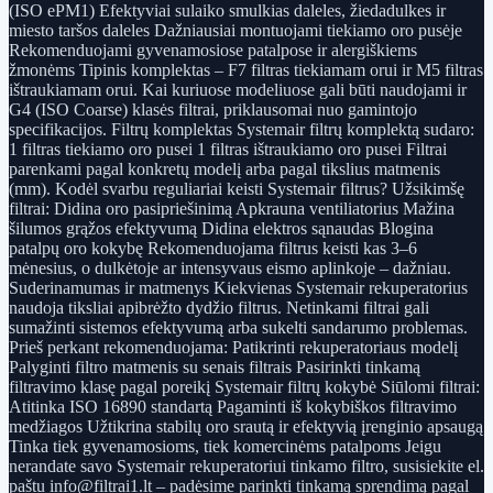
(ISO ePM1) Efektyviai sulaiko smulkias daleles, žiedadulkes ir
miesto taršos daleles Dažniausiai montuojami tiekiamo oro pusėje
Rekomenduojami gyvenamosiose patalpose ir alergiškiems
žmonėms Tipinis komplektas – F7 filtras tiekiamam orui ir M5 filtras
ištraukiamam orui. Kai kuriuose modeliuose gali būti naudojami ir
G4 (ISO Coarse) klasės filtrai, priklausomai nuo gamintojo
specifikacijos. Filtrų komplektas Systemair filtrų komplektą sudaro:
1 filtras tiekiamo oro pusei 1 filtras ištraukiamo oro pusei Filtrai
parenkami pagal konkretų modelį arba pagal tikslius matmenis
(mm). Kodėl svarbu reguliariai keisti Systemair filtrus? Užsikimšę
filtrai: Didina oro pasipriešinimą Apkrauna ventiliatorius Mažina
šilumos grąžos efektyvumą Didina elektros sąnaudas Blogina
patalpų oro kokybę Rekomenduojama filtrus keisti kas 3–6
mėnesius, o dulkėtoje ar intensyvaus eismo aplinkoje – dažniau.
Suderinamumas ir matmenys Kiekvienas Systemair rekuperatorius
naudoja tiksliai apibrėžto dydžio filtrus. Netinkami filtrai gali
sumažinti sistemos efektyvumą arba sukelti sandarumo problemas.
Prieš perkant rekomenduojama: Patikrinti rekuperatoriaus modelį
Palyginti filtro matmenis su senais filtrais Pasirinkti tinkamą
filtravimo klasę pagal poreikį Systemair filtrų kokybė Siūlomi filtrai:
Atitinka ISO 16890 standartą Pagaminti iš kokybiškos filtravimo
medžiagos Užtikrina stabilų oro srautą ir efektyvią įrenginio apsaugą
Tinka tiek gyvenamosioms, tiek komercinėms patalpoms Jeigu
nerandate savo Systemair rekuperatoriui tinkamo filtro, susisiekite el.
paštu info@filtrai1.lt – padėsime parinkti tinkamą sprendimą pagal