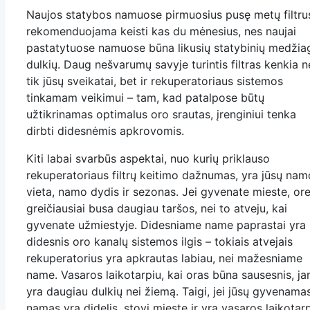
Naujos statybos namuose pirmuosius pusę metų filtru
rekomenduojama keisti kas du mėnesius, nes naujai
pastatytuose namuose būna likusių statybinių medžia
dulkių. Daug nešvarumų savyje turintis filtras kenkia n
tik jūsų sveikatai, bet ir rekuperatoriaus sistemos
tinkamam veikimui – tam, kad patalpose būtų
užtikrinamas optimalus oro srautas, įrenginiui tenka
dirbti didesnėmis apkrovomis.
Kiti labai svarbūs aspektai, nuo kurių priklauso
rekuperatoriaus filtrų keitimo dažnumas, yra jūsų nam
vieta, namo dydis ir sezonas. Jei gyvenate mieste, or
greičiausiai busa daugiau taršos, nei to atveju, kai
gyvenate užmiestyje. Didesniame name paprastai yra
didesnis oro kanalų sistemos ilgis – tokiais atvejais
rekuperatorius yra apkrautas labiau, nei mažesniame
name. Vasaros laikotarpiu, kai oras būna sausesnis, j
yra daugiau dulkių nei žiemą. Taigi, jei jūsų gyvenama
namas yra didelis, stovi mieste ir yra vasaros laikotarp