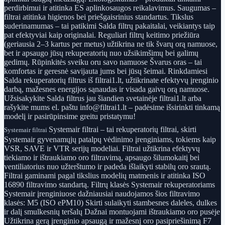
perdirbimui ir atitinka ES aplinkosaugos reikalavimus. Saugumas –
filtrai atitinka higienos bei priešgaisrinius standartus. Tikslus
suderinamumas – tai patikimi Salda filtrų pakaitalai, veikiantys taip
pat efektyviai kaip originalai. Reguliari filtrų keitimo priežiūra
(geriausia 2–3 kartus per metus) užtikrina ne tik švarų orą namuose,
bet ir apsaugo jūsų rekuperatorių nuo užsikimšimų bei galimų
gedimų. Rūpinkitės sveiku oru savo namuose Švarus oras – tai
komfortas ir geresnė savijauta jums bei jūsų šeimai. Rinkdamiesi
Salda rekuperatorių filtrus iš filtrai1.lt, užtikrinate efektyvų įrenginio
darbą, mažesnes energijos sąnaudas ir visada gaivų orą namuose.
Užsisakykite Salda filtrus jau šiandien svetainėje filtrai1.lt arba
rašykite mums el. paštu info@filtrai1.lt – padėsime išsirinkti tinkamą
modelį ir pasirūpinsime greitu pristatymu!
Systemair filtrai – tai rekuperatorių filtrai, skirti
Systemair filtrai
Systemair gyvenamųjų patalpų vėdinimo įrenginiams, tokiems kaip
VSR, SAVE ir VTR serijų modeliai. Filtrai užtikrina efektyvų
tiekiamo ir ištraukiamo oro filtravimą, apsaugo šilumokaitį bei
ventiliatorius nuo užterštumo ir padeda išlaikyti stabilų oro srautą.
Filtrai gaminami pagal tikslius modelių matmenis ir atitinka ISO
16890 filtravimo standartą. Filtrų klasės Systemair rekuperatoriams
Systemair įrenginiuose dažniausiai naudojamos šios filtravimo
klasės: M5 (ISO ePM10) Skirti sulaikyti stambesnes daleles, dulkes
ir dalį smulkesnių teršalų Dažnai montuojami ištraukiamo oro pusėje
Užtikrina gerą įrenginio apsaugą ir mažesnį oro pasipriešinimą F7