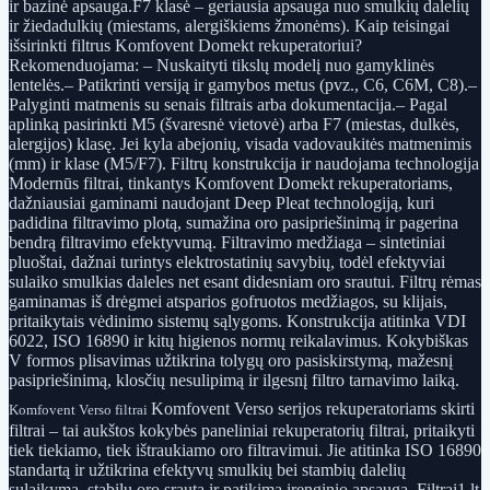
ir bazinė apsauga.F7 klasė – geriausia apsauga nuo smulkių dalelių
ir žiedadulkių (miestams, alergiškiems žmonėms). Kaip teisingai
išsirinkti filtrus Komfovent Domekt rekuperatoriui?
Rekomenduojama: – Nuskaityti tikslų modelį nuo gamyklinės
lentelės.– Patikrinti versiją ir gamybos metus (pvz., C6, C6M, C8).–
Palyginti matmenis su senais filtrais arba dokumentacija.– Pagal
aplinką pasirinkti M5 (švaresnė vietovė) arba F7 (miestas, dulkės,
alergijos) klasę. Jei kyla abejonių, visada vadovaukitės matmenimis
(mm) ir klase (M5/F7). Filtrų konstrukcija ir naudojama technologija
Modernūs filtrai, tinkantys Komfovent Domekt rekuperatoriams,
dažniausiai gaminami naudojant Deep Pleat technologiją, kuri
padidina filtravimo plotą, sumažina oro pasipriešinimą ir pagerina
bendrą filtravimo efektyvumą. Filtravimo medžiaga – sintetiniai
pluoštai, dažnai turintys elektrostatinių savybių, todėl efektyviai
sulaiko smulkias daleles net esant didesniam oro srautui. Filtrų rėmas
gaminamas iš drėgmei atsparios gofruotos medžiagos, su klijais,
pritaikytais vėdinimo sistemų sąlygoms. Konstrukcija atitinka VDI
6022, ISO 16890 ir kitų higienos normų reikalavimus. Kokybiškas
V formos plisavimas užtikrina tolygų oro pasiskirstymą, mažesnį
pasipriešinimą, klosčių nesulipimą ir ilgesnį filtro tarnavimo laiką.
Komfovent Verso serijos rekuperatoriams skirti
Komfovent Verso filtrai
filtrai – tai aukštos kokybės paneliniai rekuperatorių filtrai, pritaikyti
tiek tiekiamo, tiek ištraukiamo oro filtravimui. Jie atitinka ISO 16890
standartą ir užtikrina efektyvų smulkių bei stambių dalelių
sulaikymą, stabilų oro srautą ir patikimą įrenginio apsaugą. Filtrai1.lt