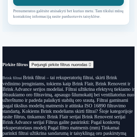
Prenumeratos galėsite atsisakyti bet kuriuo metu. Tam tikslui mūsų
kontaktinę informaciją rasite parduotuvės taisyklėse.
Pirkite filtrus
Perjungti pirkite filtrus nuorodas

Brink filtrai – tai rekuperatorių filtrai, skirti Brink
Brink filtrai
vėdinimo įrenginiams, tokiems kaip Brink Flair, Brink Renovent ir
Brink Advance serijos modeliai. Filtrai užtikrina efektyvų tiekiamo ir
ištraukiamo oro filtravimą, apsaugo šilumokaitį bei ventiliatorius nuo
užterštumo ir padeda palaikyti stabilų oro srautą. Filtrai gaminami
pagal tikslius modelių matmenis ir atitinka ISO 16890 filtravimo
standartą. Kokiems Brink modeliams skirti filtrai? Šioje kategorijoje
rasite filtrus, tinkamus: Brink Flair serijai Brink Renovent serijai
Brink Advance serijai Filtrus galite pasirinkti: Pagal konkretų
rekuperatoriaus modelį Pagal filtro matmenis (mm) Tinkamai
parinkti filtrai užtikrina sandarumą ir taisyklingą oro paskirstymą