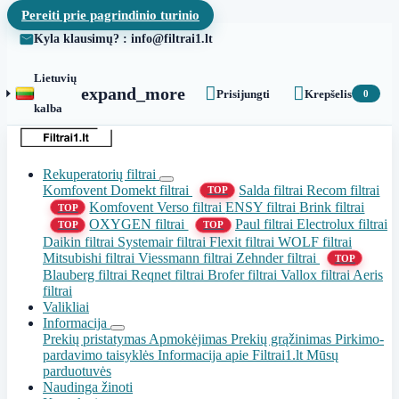
Pereiti prie pagrindinio turinio
Kyla klausimų? : info@filtrai1.lt
Lietuvių


expand_more
Prisijungti
Krepšelis
0
kalba
Rekuperatorių filtrai
Komfovent Domekt filtrai
Salda filtrai
Recom filtrai
TOP
Komfovent Verso filtrai
ENSY filtrai
Brink filtrai
TOP
OXYGEN filtrai
Paul filtrai
Electrolux filtrai
TOP
TOP
Daikin filtrai
Systemair filtrai
Flexit filtrai
WOLF filtrai
Mitsubishi filtrai
Viessmann filtrai
Zehnder filtrai
TOP
Blauberg filtrai
Reqnet filtrai
Brofer filtrai
Vallox filtrai
Aeris
filtrai
Valikliai
Informacija
Prekių pristatymas
Apmokėjimas
Prekių grąžinimas
Pirkimo-
pardavimo taisyklės
Informacija apie Filtrai1.lt
Mūsų
parduotuvės
Naudinga žinoti