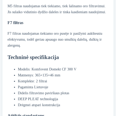
M5 filtras naudojamas tiek tiekiamo, tiek šalinamo oro filtravimui.
Jis sulaiko vidutinio dydžio daleles ir tinka kasdieniam naudojimui.
F7 filtras
F7 filtras naudojamas tiekiamo oro pusėje ir pasižymi aukštesniu
efektyvumu, todėl geriau apsaugo nuo smulkių dalelių, dulkių ir
alergenų.
Techninė specifikacija
Modelis: Komfovent Domekt CF 300 V
Matmenys: 365×135×46 mm
Komplekte: 2 filtrai
Pagaminta Lietuvoje
Didelis filtravimo paviršiaus plotas
DEEP PLEAT technologija
Drėgmei atspari konstrukcija
Atitiktis standartams