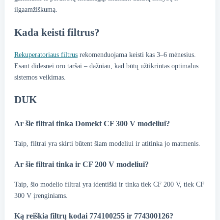
ilgaamžiškumą.
Kada keisti filtrus?
Rekuperatoriaus filtrus
rekomenduojama keisti kas 3–6 mėnesius.
Esant didesnei oro taršai – dažniau, kad būtų užtikrintas optimalus
sistemos veikimas.
DUK
Ar šie filtrai tinka Domekt CF 300 V modeliui?
Taip, filtrai yra skirti būtent šiam modeliui ir atitinka jo matmenis.
Ar šie filtrai tinka ir CF 200 V modeliui?
Taip, šio modelio filtrai yra identiški ir tinka tiek CF 200 V, tiek CF
300 V įrenginiams.
Ką reiškia filtrų kodai 774100255 ir 774300126?