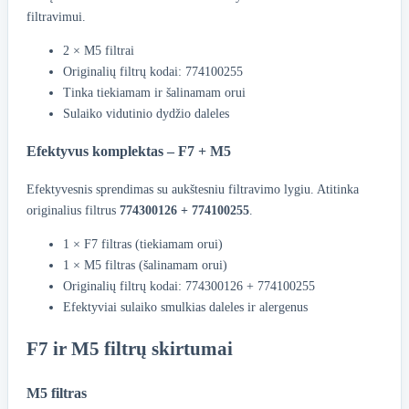
filtravimui.
2 × M5 filtrai
Originalių filtrų kodai: 774100255
Tinka tiekiamam ir šalinamam orui
Sulaiko vidutinio dydžio daleles
Efektyvus komplektas – F7 + M5
Efektyvesnis sprendimas su aukštesniu filtravimo lygiu. Atitinka
originalius filtrus
774300126 + 774100255
.
1 × F7 filtras (tiekiamam orui)
1 × M5 filtras (šalinamam orui)
Originalių filtrų kodai: 774300126 + 774100255
Efektyviai sulaiko smulkias daleles ir alergenus
F7 ir M5 filtrų skirtumai
M5 filtras