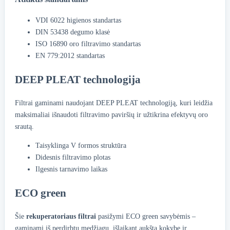
VDI 6022 higienos standartas
DIN 53438 degumo klasė
ISO 16890 oro filtravimo standartas
EN 779:2012 standartas
DEEP PLEAT technologija
Filtrai gaminami naudojant DEEP PLEAT technologiją, kuri leidžia
maksimaliai išnaudoti filtravimo paviršių ir užtikrina efektyvų oro
srautą.
Taisyklinga V formos struktūra
Didesnis filtravimo plotas
Ilgesnis tarnavimo laikas
ECO green
Šie
rekuperatoriaus filtrai
pasižymi ECO green savybėmis –
gaminami iš perdirbtų medžiagų, išlaikant aukštą kokybę ir