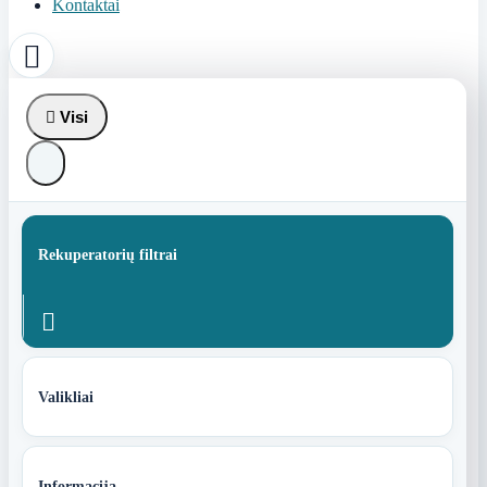
Kontaktai


Visi
Rekuperatorių filtrai

Valikliai
Informacija