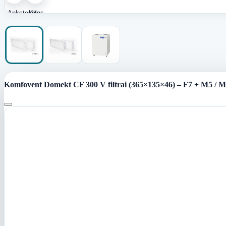
Ankstesnis
Kitas
paveikslėlis
paveikslėlis
Komfovent Domekt CF 300 V filtrai (365×135×46) – F7 + M5 / M5