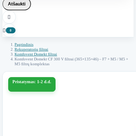
Atšaukti


0
Pagrindinis
Rekuperatorių filtrai
Komfovent Domekt filtrai
Komfovent Domekt CF 300 V filtrai (365×135×46) – F7 + M5 / M5 +
M5 filtrų komplektas
Pristatymas: 1-2 d.d.