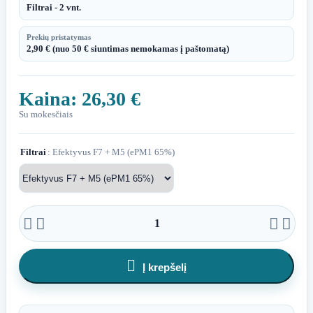
Filtrai - 2 vnt.
Prekių pristatymas
2,90 € (nuo 50 € siuntimas nemokamas į paštomatą)
Kaina:
26,30 €
Su mokesčiais
Filtrai
: Efektyvus F7 + M5 (ePM1 65%)





Į krepšelį