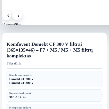
Ankstesnis
Kitas
paveikslėlis
paveikslėlis
Komfovent Domekt CF 300 V filtrai
(365×135×46) – F7 + M5 / M5 + M5 filtrų
komplektas
Filtrai1.lt
Komfovent modelis
Domekt CF 200 V
Domekt CF 300 V
Išmatavimai (mm)
365x135x46
Komplektą sudaro