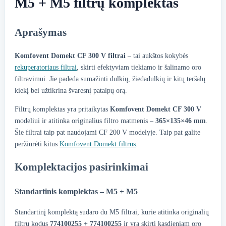
M5 + M5 filtrų komplektas
Aprašymas
Komfovent Domekt CF 300 V filtrai
– tai aukštos kokybės
rekuperatoriaus filtrai
, skirti efektyviam tiekiamo ir šalinamo oro
filtravimui. Jie padeda sumažinti dulkių, žiedadulkių ir kitų teršalų
kiekį bei užtikrina švaresnį patalpų orą.
Filtrų komplektas yra pritaikytas
Komfovent Domekt CF 300 V
modeliui ir atitinka originalius filtro matmenis –
365×135×46 mm
.
Šie filtrai taip pat naudojami CF 200 V modelyje. Taip pat galite
peržiūrėti kitus
Komfovent Domekt filtrus
.
Komplektacijos pasirinkimai
Standartinis komplektas – M5 + M5
Standartinį komplektą sudaro du M5 filtrai, kurie atitinka originalių
filtrų kodus
774100255 + 774100255
ir yra skirti kasdieniam oro