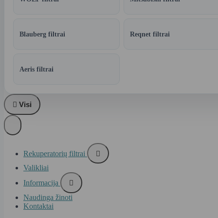
Blauberg filtrai
Reqnet filtrai
Aeris filtrai

Visi
Rekuperatorių filtrai

Valikliai
Informacija

Naudinga žinoti
Kontaktai