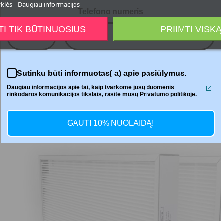




yklės
Daugiau informacijos
Telefono numeris
TI TIK BŪTINUOSIUS
PRIIMTI VISK
+370
Dalintis
Sutinku būti informuotas(-a) apie pasiūlymus.
Daugiau informacijos apie tai, kaip tvarkome jūsų duomenis
rinkodaros komunikacijos tikslais, rasite mūsų Privatumo politikoje.
GAUTI 10% NUOLAIDĄ!