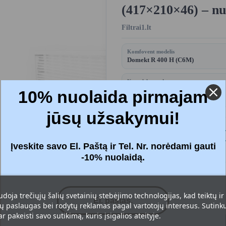
(417×210×46) – nu
Filtrai1.lt
Komfovent modelis
Domekt R 400 H (C6M)
Komplektą sudaro
Filtrai - 2 vnt.
10% nuolaida pirmajam
jūsų užsakymui!
Kaina:
32,10 
Įveskite savo El. Paštą ir Tel. Nr. norėdami gauti
Su mokesčiais
-10% nuolaidą.
Filtrai
: Standartinis M5+M5 (ePM1
udoja trečiųjų šalių svetainių stebėjimo technologijas, kad teiktų ir
 paslaugas bei rodytų reklamas pagal vartotojų interesus. Sutinku 
r pakeisti savo sutikimą, kuris įsigalios ateityje.