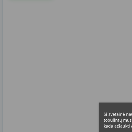
Ši svetainė na
tobulintų mūsų
kada atšaukti a