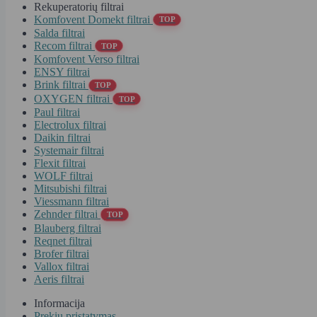
Rekuperatorių filtrai
Komfovent Domekt filtrai
TOP
Salda filtrai
Recom filtrai
TOP
Komfovent Verso filtrai
ENSY filtrai
Brink filtrai
TOP
OXYGEN filtrai
TOP
Paul filtrai
Electrolux filtrai
Daikin filtrai
Systemair filtrai
Flexit filtrai
WOLF filtrai
Mitsubishi filtrai
Viessmann filtrai
Zehnder filtrai
TOP
Blauberg filtrai
Reqnet filtrai
Brofer filtrai
Vallox filtrai
Aeris filtrai
Informacija
Prekių pristatymas