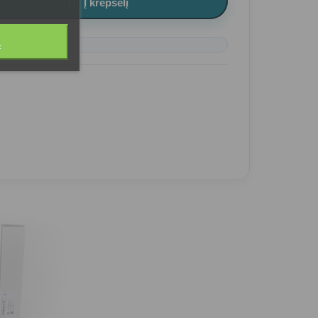

Į krepšelį
Ą