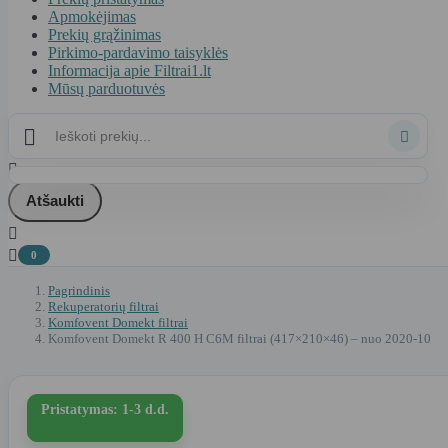
Apmokėjimas
Prekių grąžinimas
Pirkimo-pardavimo taisyklės
Informacija apie Filtrai1.lt
Mūsų parduotuvės



Atšaukti


0
Pagrindinis
Rekuperatorių filtrai
Komfovent Domekt filtrai
Komfovent Domekt R 400 H C6M filtrai (417×210×46) – nuo 2020-10
Pristatymas: 1-3 d.d.