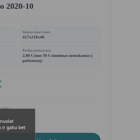
o 2020-10
Išmatavimai (mm)
417x210x46
Prekių pristatymas
2,90 € (nuo 50 € siuntimas nemokamas į
paštomatą)
€
0 55%)
 nuolat
ir galiu bet