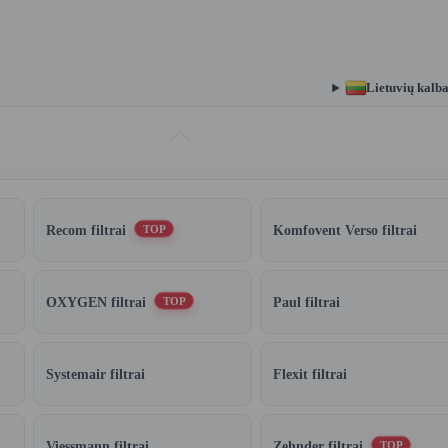
Lietuvių kalb
Recom filtrai
Komfovent Verso filtrai
TOP
OXYGEN filtrai
Paul filtrai
TOP
Systemair filtrai
Flexit filtrai
Viessmann filtrai
Zehnder filtrai
TOP