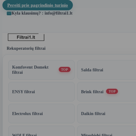
Pereiti prie pagrindinio turinio
Kyla klausimų? : info@filtrai1.lt
Rekuperatorių filtrai
Komfovent Domekt
Salda filtrai
TOP
filtrai
ENSY filtrai
Brink filtrai
TOP
Electrolux filtrai
Daikin filtrai
WOLF filtrai
Mitsubishi filtrai