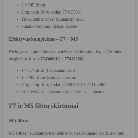
2 × M5 filtrai
Originalių filtrų kodai: 774155061
Tinka tiekiamam ir šalinamam orui
Sulaiko vidutinio dydžio daleles
Efektyvus komplektas – F7 + M5
Efektyvesnis sprendimas su aukštesniu filtravimo lygiu. Atitinka
originalius filtrus
774300012 + 774155061
.
1 × F7 filtras (tiekiamam orui)
1 × M5 filtras (šalinamam orui)
Originalių filtrų kodai: 774300012 + 774155061
Efektyviai sulaiko smulkias daleles ir alergenus
F7 ir M5 filtrų skirtumai
M5 filtras
M5 filtras naudojamas tiek tiekiamo, tiek šalinamo oro filtravimui.