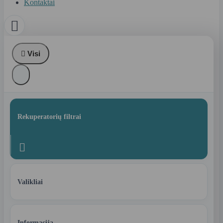
Kontaktai


Visi
Rekuperatorių filtrai

Valikliai
Informacija