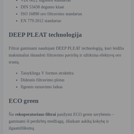
VDI 6022 higienos standartas
DIN 53438 degumo klasė
ISO 16890 oro filtravimo standartas
EN 779:2012 standartas
DEEP PLEAT technologija
Filtrai gaminami naudojant DEEP PLEAT technologiją, kuri leidžia
maksimaliai išnaudoti filtravimo paviršių ir užtikrina efektyvų oro
srautą.
Taisyklinga V formos struktūra
Didesnis filtravimo plotas
Ilgesnis tarnavimo laikas
ECO green
Šie
rekuperatoriaus filtrai
pasižymi ECO green savybėmis –
gaminami iš perdirbtų medžiagų, išlaikant aukštą kokybę ir
ilgaamžiškumą.