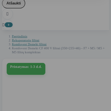
Atšaukti


0
Pagrindinis
Rekuperatorių filtrai
Komfovent Domekt filtrai
Komfovent Domekt CF 400 V filtrai (350×235×46) – F7 + M5 / M5 +
M5 filtrų komplektas
Pristatymas: 1-3 d.d.