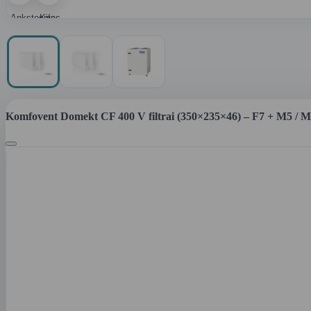
Ankstesnis
Kitas
paveikslėlis
paveikslėlis
Komfovent Domekt CF 400 V filtrai (350×235×46) – F7 + M5 / M5