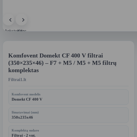
Ankstesnis
Kitas
paveikslėlis
paveikslėlis
Komfovent Domekt CF 400 V filtrai
(350×235×46) – F7 + M5 / M5 + M5 filtrų
komplektas
Filtrai1.lt
Komfovent modelis
Domekt CF 400 V
Išmatavimai (mm)
350x235x46
Komplektą sudaro
Filtrai - 2 vnt.