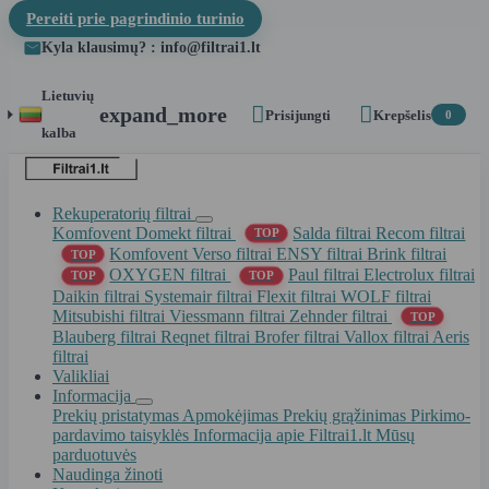
Pereiti prie pagrindinio turinio
Kyla klausimų? : info@filtrai1.lt
Lietuvių


expand_more
Prisijungti
Krepšelis
0
kalba
Rekuperatorių filtrai
Komfovent Domekt filtrai
Salda filtrai
Recom filtrai
TOP
Komfovent Verso filtrai
ENSY filtrai
Brink filtrai
TOP
OXYGEN filtrai
Paul filtrai
Electrolux filtrai
TOP
TOP
Daikin filtrai
Systemair filtrai
Flexit filtrai
WOLF filtrai
Mitsubishi filtrai
Viessmann filtrai
Zehnder filtrai
TOP
Blauberg filtrai
Reqnet filtrai
Brofer filtrai
Vallox filtrai
Aeris
filtrai
Valikliai
Informacija
Prekių pristatymas
Apmokėjimas
Prekių grąžinimas
Pirkimo-
pardavimo taisyklės
Informacija apie Filtrai1.lt
Mūsų
parduotuvės
Naudinga žinoti