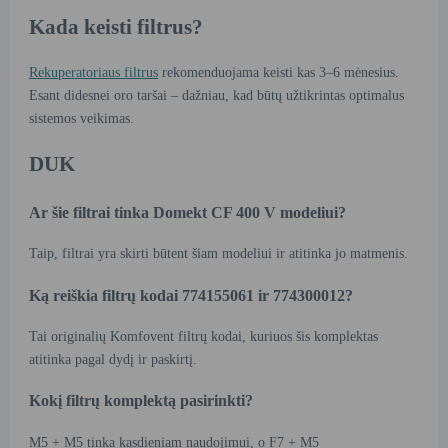
Kada keisti filtrus?
Rekuperatoriaus filtrus
rekomenduojama keisti kas 3–6 mėnesius.
Esant didesnei oro taršai – dažniau, kad būtų užtikrintas optimalus
sistemos veikimas.
DUK
Ar šie filtrai tinka Domekt CF 400 V modeliui?
Taip, filtrai yra skirti būtent šiam modeliui ir atitinka jo matmenis.
Ką reiškia filtrų kodai 774155061 ir 774300012?
Tai originalių Komfovent filtrų kodai, kuriuos šis komplektas
atitinka pagal dydį ir paskirtį.
Kokį filtrų komplektą pasirinkti?
M5 + M5 tinka kasdieniam naudojimui, o F7 + M5