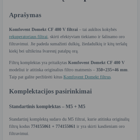
Aprašymas
Komfovent Domekt CF 400 V filtrai
– tai aukštos kokybės
rekuperatoriaus filtrai
, skirti efektyviam tiekiamo ir šalinamo oro
filtravimui. Jie padeda sumažinti dulkių, žiedadulkių ir kitų teršalų
kiekį bei užtikrina švaresnį patalpų orą.
Filtrų komplektas yra pritaikytas
Komfovent Domekt CF 400 V
modeliui ir atitinka originalius filtro matmenis –
350×235×46 mm
.
Taip pat galite peržiūrėti kitus
Komfovent Domekt filtrus
.
Komplektacijos pasirinkimai
Standartinis komplektas – M5 + M5
Standartinį komplektą sudaro du M5 filtrai, kurie atitinka originalių
filtrų kodus
774155061 + 774155061
ir yra skirti kasdieniam oro
filtravimui.