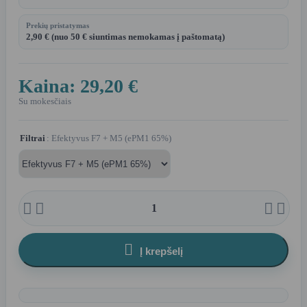
Prekių pristatymas
2,90 € (nuo 50 € siuntimas nemokamas į paštomatą)
Kaina:
29,20 €
Su mokesčiais
Filtrai
: Efektyvus F7 + M5 (ePM1 65%)





Į krepšelį