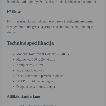
Jis sulaiko vidutinio dydžio daleles ir tinka kasdieniam naudojimui.
F7 filtras
F7 filtras naudojamas tiekiamo oro pusėje ir pasižymi aukštesniu
efektyvumu, todėl geriau apsaugo nuo smulkių dalelių, dulkių ir
alergenų.
Techninė specifikacija
Modelis: Komfovent Domekt CF 400 V
Matmenys: 350×235×46 mm
Komplekte: 2 filtrai
Pagaminta Lietuvoje
Didelis filtravimo paviršiaus plotas
DEEP PLEAT technologija
Drėgmei atspari konstrukcija
Atitiktis standartams