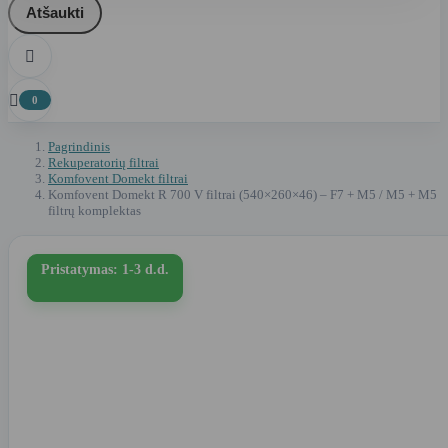
Atšaukti


0
Pagrindinis
Rekuperatorių filtrai
Komfovent Domekt filtrai
Komfovent Domekt R 700 V filtrai (540×260×46) – F7 + M5 / M5 + M5
filtrų komplektas
Pristatymas: 1-3 d.d.