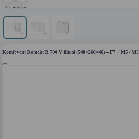
Ankstesnis
Kitas
paveikslėlis
paveikslėlis
Komfovent Domekt R 700 V filtrai (540×260×46) – F7 + M5 / M5 