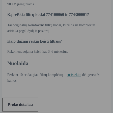
900 V įrenginiams.
Ką reiškia filtrų kodai 774100060 ir 774300001?
Tai originalių Komfovent filtrų kodai, kuriuos šis komplektas
atitinka pagal dydį ir paskirtį.
Kaip dažnai reikia keisti filtrus?
Rekomenduojama keisti kas 3–6 mėnesius.
Nuolaida
Perkant 10 ar daugiau filtrų komplektų –
susisiekite
dėl geresnės
kainos.
Prekė detaliau