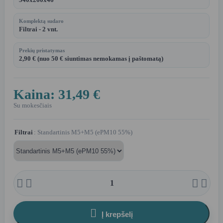
Komplektą sudaro
Filtrai - 2 vnt.
Prekių pristatymas
2,90 € (nuo 50 € siuntimas nemokamas į paštomatą)
Kaina:
31,49 €
Su mokesčiais
Filtrai
: Standartinis M5+M5 (ePM10 55%)





Į krepšelį