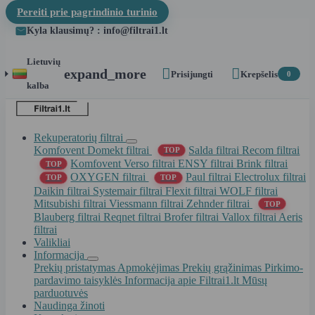
Pereiti prie pagrindinio turinio
Kyla klausimų? : info@filtrai1.lt
Lietuvių


expand_more
Prisijungti
Krepšelis
0
kalba
Rekuperatorių filtrai
Komfovent Domekt filtrai
Salda filtrai
Recom filtrai
TOP
Komfovent Verso filtrai
ENSY filtrai
Brink filtrai
TOP
OXYGEN filtrai
Paul filtrai
Electrolux filtrai
TOP
TOP
Daikin filtrai
Systemair filtrai
Flexit filtrai
WOLF filtrai
Mitsubishi filtrai
Viessmann filtrai
Zehnder filtrai
TOP
Blauberg filtrai
Reqnet filtrai
Brofer filtrai
Vallox filtrai
Aeris
filtrai
Valikliai
Informacija
Prekių pristatymas
Apmokėjimas
Prekių grąžinimas
Pirkimo-
pardavimo taisyklės
Informacija apie Filtrai1.lt
Mūsų
parduotuvės
Naudinga žinoti