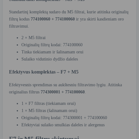
Standartinį komplektą sudaro du M5 filtrai, kurie atitinka originalių
filtrų kodus
774100060 + 774100060
ir yra skirti kasdieniam oro
filtravimui.
2 × M5 filtrai
Originalių filtrų kodai: 774100060
Tinka tiekiamam ir šalinamam orui
Sulaiko vidutinio dydžio daleles
Efektyvus komplektas – F7 + M5
Efektyvesnis sprendimas su aukštesniu filtravimo lygiu. Atitinka
originalius filtrus
774300001 + 774100060
.
1 × F7 filtras (tiekiamam orui)
1 × M5 filtras (šalinamam orui)
Originalių filtrų kodai: 774300001 + 774100060
Efektyviai sulaiko smulkias daleles ir alergenus