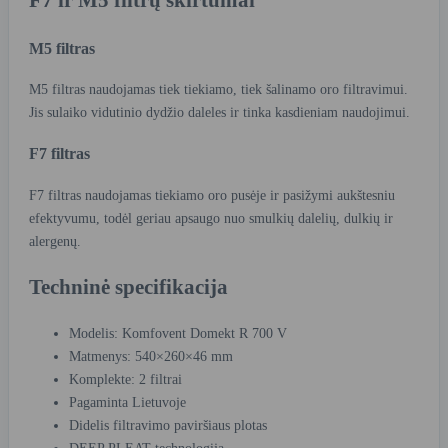
F7 ir M5 filtrų skirtumai
M5 filtras
M5 filtras naudojamas tiek tiekiamo, tiek šalinamo oro filtravimui.
Jis sulaiko vidutinio dydžio daleles ir tinka kasdieniam naudojimui.
F7 filtras
F7 filtras naudojamas tiekiamo oro pusėje ir pasižymi aukštesniu
efektyvumu, todėl geriau apsaugo nuo smulkių dalelių, dulkių ir
alergenų.
Techninė specifikacija
Modelis: Komfovent Domekt R 700 V
Matmenys: 540×260×46 mm
Komplekte: 2 filtrai
Pagaminta Lietuvoje
Didelis filtravimo paviršiaus plotas