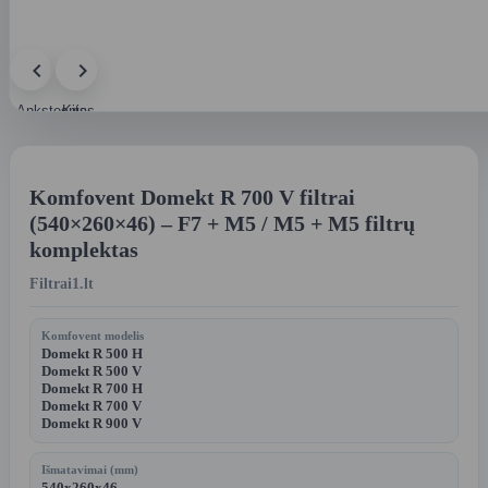
Ankstesnis
Kitas
paveikslėlis
paveikslėlis
Komfovent Domekt R 700 V filtrai
(540×260×46) – F7 + M5 / M5 + M5 filtrų
komplektas
Filtrai1.lt
Komfovent modelis
Domekt R 500 H
Domekt R 500 V
Domekt R 700 H
Domekt R 700 V
Domekt R 900 V
Išmatavimai (mm)
540x260x46