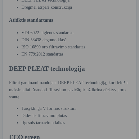
DEEP PLEAT technologija
Drėgmei atspari konstrukcija
Atitiktis standartams
VDI 6022 higienos standartas
DIN 53438 degumo klasė
ISO 16890 oro filtravimo standartas
EN 779:2012 standartas
DEEP PLEAT technologija
Filtrai gaminami naudojant DEEP PLEAT technologiją, kuri leidžia
maksimaliai išnaudoti filtravimo paviršių ir užtikrina efektyvų oro
srautą.
Taisyklinga V formos struktūra
Didesnis filtravimo plotas
Ilgesnis tarnavimo laikas
ECO green