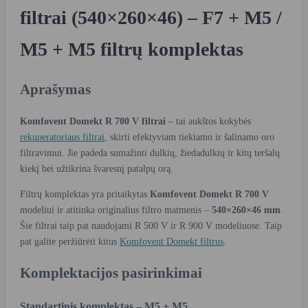
filtrai (540×260×46) – F7 + M5 /
M5 + M5 filtrų komplektas
Aprašymas
Komfovent Domekt R 700 V filtrai
– tai aukštos kokybės
rekuperatoriaus filtrai
, skirti efektyviam tiekiamo ir šalinamo oro
filtravimui. Jie padeda sumažinti dulkių, žiedadulkių ir kitų teršalų
kiekį bei užtikrina švaresnį patalpų orą.
Filtrų komplektas yra pritaikytas
Komfovent Domekt R 700 V
modeliui ir atitinka originalius filtro matmenis –
540×260×46 mm
.
Šie filtrai taip pat naudojami R 500 V ir R 900 V modeliuose. Taip
pat galite peržiūrėti kitus
Komfovent Domekt filtrus
.
Komplektacijos pasirinkimai
Standartinis komplektas – M5 + M5