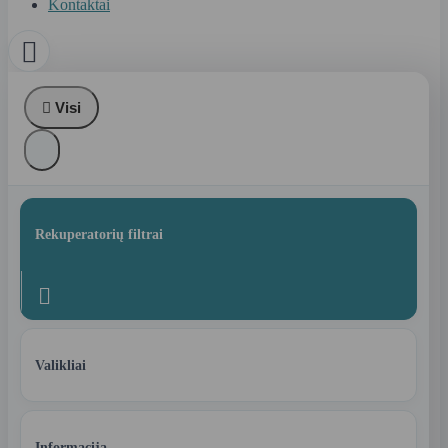
Kontaktai


Visi
Rekuperatorių filtrai

Valikliai
Informacija