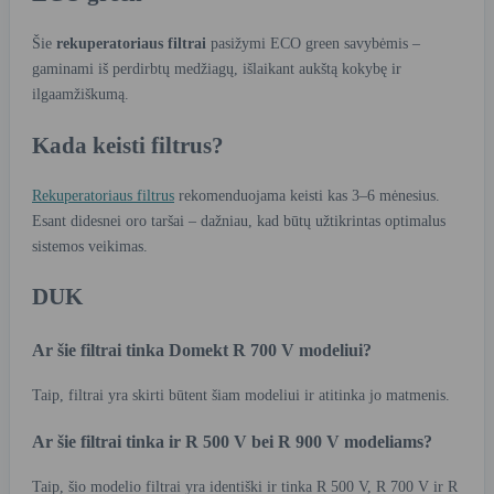
Šie
rekuperatoriaus filtrai
pasižymi ECO green savybėmis –
gaminami iš perdirbtų medžiagų, išlaikant aukštą kokybę ir
ilgaamžiškumą.
Kada keisti filtrus?
Rekuperatoriaus filtrus
rekomenduojama keisti kas 3–6 mėnesius.
Esant didesnei oro taršai – dažniau, kad būtų užtikrintas optimalus
sistemos veikimas.
DUK
Ar šie filtrai tinka Domekt R 700 V modeliui?
Taip, filtrai yra skirti būtent šiam modeliui ir atitinka jo matmenis.
Ar šie filtrai tinka ir R 500 V bei R 900 V modeliams?
Taip, šio modelio filtrai yra identiški ir tinka R 500 V, R 700 V ir R