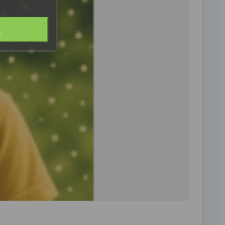
Ą
RECO