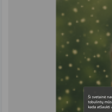
Ši svetainė na
tobulintų mūsų
kada atšaukti a