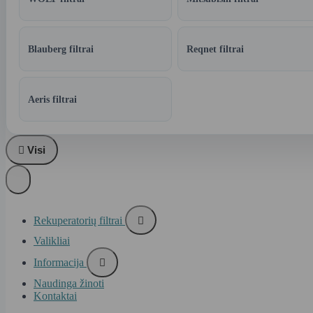
Blauberg filtrai
Reqnet filtrai
Aeris filtrai

Visi
Rekuperatorių filtrai

Valikliai
Informacija

Naudinga žinoti
Kontaktai