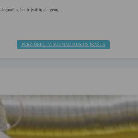
deguonies, bet ir įvairių alergenų,...
PERŽIŪRĖTI VISUS NAUJAUSIUS ĮRAŠUS