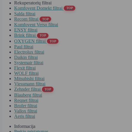
Rekuperatorių filtrai
Komfovent Domekt filtrai
TOP
Salda filtrai
Recom filtrai
TOP
Komfovent Verso filtrai
ENSY filtrai
Brink filtrai
TOP
OXYGEN filtrai
TOP
Paul filtrai
Electrolux filtrai
Daikin filtrai
Systemair filtrai
Flexit filtrai
WOLF filtrai
Mitsubishi filtrai
Viessmann filtrai
Zehnder filtrai
TOP
Blauberg filtrai
Reqnet filtrai
Brofer filtrai
Vallox filtrai
Aeris filtrai
Informacija
Prekių pristatymas