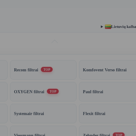
Lietuvių kalb
Recom filtrai
Komfovent Verso filtrai
TOP
OXYGEN filtrai
Paul filtrai
TOP
Systemair filtrai
Flexit filtrai
Viessmann filtrai
Zehnder filtrai
TOP