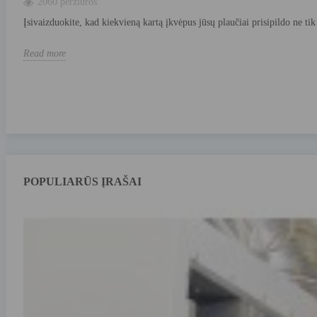
2060 peržiūros
Įsivaizduokite, kad kiekvieną kartą įkvėpus jūsų plaučiai prisipildo ne tik 
Read more
POPULIARŪS ĮRAŠAI