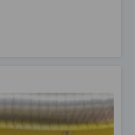
239
Rekuper
Read m