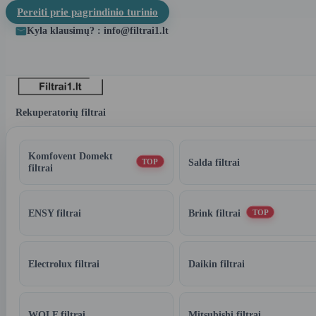
Pereiti prie pagrindinio turinio
Kyla klausimų? : info@filtrai1.lt
Rekuperatorių filtrai
Komfovent Domekt
Salda filtrai
TOP
filtrai
ENSY filtrai
Brink filtrai
TOP
Electrolux filtrai
Daikin filtrai
WOLF filtrai
Mitsubishi filtrai