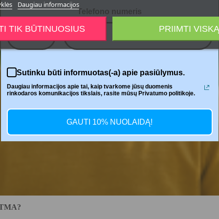
yklės
Daugiau informacijos
Telefono numeris
TI TIK BŪTINUOSIUS
PRIIMTI VISK
+370
Sutinku būti informuotas(-a) apie pasiūlymus.
Daugiau informacijos apie tai, kaip tvarkome jūsų duomenis
rinkodaros komunikacijos tikslais, rasite mūsų Privatumo politikoje.
GAUTI 10% NUOLAIDĄ!
STMA?