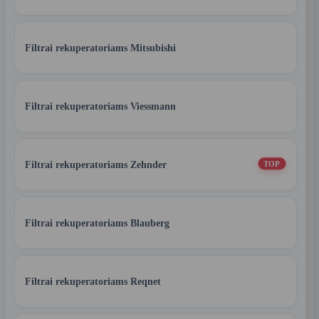
Filtrai rekuperatoriams Mitsubishi
Filtrai rekuperatoriams Viessmann
Filtrai rekuperatoriams Zehnder
TOP
Filtrai rekuperatoriams Blauberg
Filtrai rekuperatoriams Reqnet