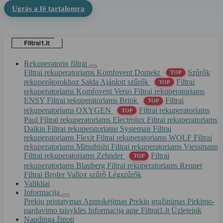
Ugrás a fő tartalomra
Rekuperatorių filtrai
Filtrai rekuperatoriams Komfovent Domekt
Szűrők
TOP
rekuperátorokhoz Salda
Ajánlott szűrők
Filtrai
TOP
rekuperatoriams Komfovent Verso
Filtrai rekuperatoriams
ENSY
Filtrai rekuperatoriams Brink
Filtrai
TOP
rekuperatoriams OXYGEN
Filtrai rekuperatoriams
TOP
Paul
Filtrai rekuperatoriams Electrolux
Filtrai rekuperatoriams
Daikin
Filtrai rekuperatoriams Systemair
Filtrai
rekuperatoriams Flexit
Filtrai rekuperatoriams WOLF
Filtrai
rekuperatoriams Mitsubishi
Filtrai rekuperatoriams Viessmann
Filtrai rekuperatoriams Zehnder
Filtrai
TOP
rekuperatoriams Blauberg
Filtrai rekuperatoriams Reqnet
Filtrai Brofer
Vallox szűrő
Légszűrők
Valikliai
Informacija
Prekių pristatymas
Apmokėjimas
Prekių grąžinimas
Pirkimo-
pardavimo taisyklės
Informacija apie Filtrai1.lt
Üzleteink
Naudinga žinoti