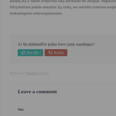
patalpų orą ir sukelti kvėpavimo takų sutrikimus bei alergijas. Reguliaru
filtrų keitimas padeda sumažinti šią riziką, nes neleidžia sistemoje kaupt
kenksmingiems mikroorganizmams.
Ar šis tinklaraščio įrašas buvo jums naudingas?
Yes
(0)
No
(0)
Posted in:
Naudinga žinoti
Leave a comment
Név