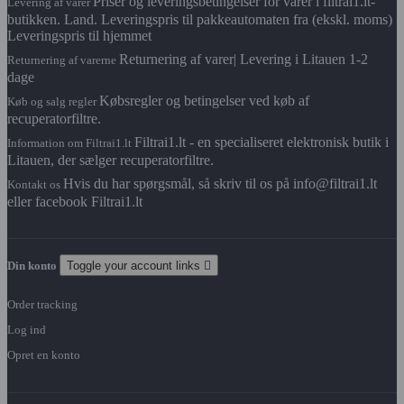
Priser og leveringsbetingelser for varer i filtrai1.lt-
Levering af varer
butikken. Land. Leveringspris til pakkeautomaten fra (ekskl. moms)
Leveringspris til hjemmet
Returnering af varer| Levering i Litauen 1-2
Returnering af varerne
dage
Købsregler og betingelser ved køb af
Køb og salg regler
recuperatorfiltre.
Filtrai1.lt - en specialiseret elektronisk butik i
Information om Filtrai1.lt
Litauen, der sælger recuperatorfiltre.
Hvis du har spørgsmål, så skriv til os på info@filtrai1.lt
Kontakt os
eller facebook Filtrai1.lt
Din konto
Toggle your account links

Order tracking
Log ind
Opret en konto