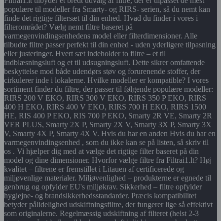
Filtrai1.lt tilbyder et bredt udvalg af filtre, der er tilpasset de mest
populære til modeller fra Smarty- og RIRS- serien, så du nemt kan
finde det rigtige filtersæt til din enhed. Hvad du finder i vores i
filterområdet? Vælg nemt filtre baseret på
varmegenvindingsenhedens model eller filterdimensioner. Alle
tilbudte filtre passer perfekt til din enhed - uden yderligere tilpasning
eller justeringer. Hvert sæt indeholder to filtre – et til
indblæsningsluft og et til udsugningsluft. Dette sikrer omfattende
beskyttelse mod både udendørs støv og forurenende stoffer, der
cirkulerer inde i lokalerne. Hvilke modeller er kompatible? I vores
sortiment finder du filtre, der passer til følgende populære modeller:
RIRS 200 V EKO, RIRS 300 V EKO, RIRS 350 P EKO, RIRS
400 H EKO, RIRS 400 V EKO, RIRS 700 H EKO, RIRS 1500
HE, RIS 400 P EKO, RIS 700 P EKO, Smarty 2R VE, Smarty 2R
VER PLUS, Smarty 2X P, Smarty 2X V, Smarty 3X P, Smarty 3X
V, Smarty 4X P, Smarty 4X V. Hvis du har en anden Hvis du har en
varmegenvindingsenhed , som du ikke kan se på listen, så skriv til
os . Vi hjælper dig med at vælge det rigtige filter baseret på din
model og dine dimensioner. Hvorfor vælge filtre fra Filtrai1.lt? Høj
kvalitet – filtrene er fremstillet i Litauen af certificerede og
miljøvenlige materialer. Miljøvenlighed – produkterne er egnede til
genbrug og opfylder EU's miljøkrav. Sikkerhed – filtre opfylder
hygiejne- og brandsikkerhedsstandarder. Præcis kompatibilitet
betyder pålidelighed udskiftningsfiltre, der fungerer lige så effektivt
som originalerne. Regelmæssig udskiftning af filteret (helst 2-3