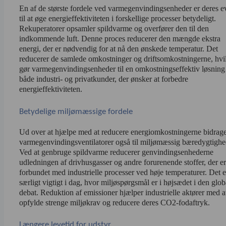
En af de største fordele ved varmegenvindingsenheder er deres ev
til at øge energieffektiviteten i forskellige processer betydeligt. 
Rekuperatorer opsamler spildvarme og overfører den til den 
indkommende luft. Denne proces reducerer den mængde ekstra 
energi, der er nødvendig for at nå den ønskede temperatur. Det 
reducerer de samlede omkostninger og driftsomkostningerne, hvil
gør varmegenvindingsenheder til en omkostningseffektiv løsning 
både industri- og privatkunder, der ønsker at forbedre 
energieffektiviteten.
Betydelige miljømæssige fordele
Ud over at hjælpe med at reducere energiomkostningerne bidrage
varmegenvindingsventilatorer også til miljømæssig bæredygtighed
Ved at genbruge spildvarme reducerer genvindingsenhederne 
udledningen af drivhusgasser og andre forurenende stoffer, der er 
forbundet med industrielle processer ved høje temperaturer. Det er
særligt vigtigt i dag, hvor miljøspørgsmål er i højsædet i den globa
debat. Reduktion af emissioner hjælper industrielle aktører med at
opfylde strenge miljøkrav og reducere deres CO2-fodaftryk.
Længere levetid for udstyr