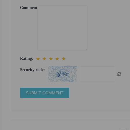
Comment
★
★
★
★
★
Rating:
Security code: