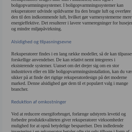
boligopvarmningssystemer. I boligopvarmningssystemer kan 
rekuperatorer udvinde spildvarme fra den brugte luft og overføre 
den til den indkommende luft, hvilket gør varmesystemerne mere 
energieffektive. Det resulterer i lavere varmeregninger for husejer
og mindre miljøpåvirkning.
Alsidighed og tilpasningsevne
Rekuperatorer findes i en lang række modeller, så de kan tilpasses
forskellige anvendelser. De kan relativt nemt integreres i 
eksisterende systemer. Uanset om det drejer sig om en stor 
industriovn eller en lille boligopvarmningsinstallation, kan du vær
sikker på at finde det rigtige rekuperatordesign på det moderne 
marked. Denne alsidighed gør dem til et populært valg i mange 
brancher.
Reduktion af omkostninger
Ved at reducere energiforbruget, forlænge udstyrets levetid og 
forbedre produktkvaliteten giver rekuperatorer virksomheder 
mulighed for at opnå betydelige besparelser. Den indledende 
investering i en rekuperator betaler ofte sig selv tilbage i form af 