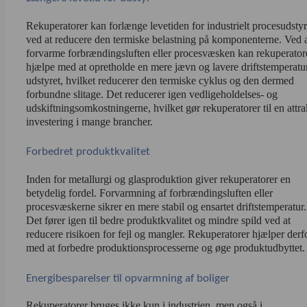
Rekuperatorer kan forlænge levetiden for industrielt procesudstyr 
ved at reducere den termiske belastning på komponenterne. Ved a
forvarme forbrændingsluften eller procesvæsken kan rekuperatore
hjælpe med at opretholde en mere jævn og lavere driftstemperatur 
udstyret, hvilket reducerer den termiske cyklus og den dermed 
forbundne slitage. Det reducerer igen vedligeholdelses- og 
udskiftningsomkostningerne, hvilket gør rekuperatorer til en attrak
investering i mange brancher.
Forbedret produktkvalitet
Inden for metallurgi og glasproduktion giver rekuperatorer en 
betydelig fordel. Forvarmning af forbrændingsluften eller 
procesvæskerne sikrer en mere stabil og ensartet driftstemperatur. 
Det fører igen til bedre produktkvalitet og mindre spild ved at 
reducere risikoen for fejl og mangler. Rekuperatorer hjælper derfo
med at forbedre produktionsprocesserne og øge produktudbyttet.
Energibesparelser til opvarmning af boliger
Rekuperatorer bruges ikke kun i industrien, men også i 