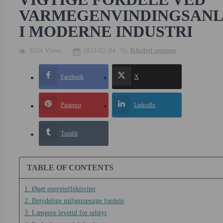
VARMEGENVINDINGSAN
I MODERNE INDUSTRI
3024 Views
2024-02-04
By
Khaled aggoun
Facebook
X
Pinterest
LinkedIn
Tumblr
TABLE OF CONTENTS
1. Øget energieffektivitet
2. Betydelige miljømæssige fordele
3. Længere levetid for udstyr