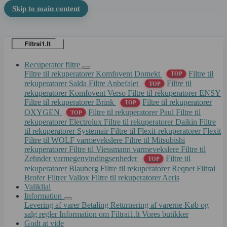
Skip to main content
Recuperator filtre
Filtre til rekuperatorer Komfovent Domekt
Filtre til
TOP
rekuperatorer Salda
Filtre Anbefalet
Filtre til
TOP
rekuperatorer Komfovent Verso
Filtre til rekuperatorer ENSY
Filtre til rekuperatorer Brink
Filtre til rekuperatorer
TOP
OXYGEN
Filtre til rekuperatorer Paul
Filtre til
TOP
rekuperatorer Electrolux
Filtre til rekuperatorer Daikin
Filtre
til rekuperatorer Systemair
Filtre til Flexit-rekuperatorer Flexit
Filtre til WOLF varmevekslere
Filtre til Mitsubishi
rekuperatorer
Filtre til Viessmann varmevekslere
Filtre til
Zehnder varmegenvindingsenheder
Filtre til
TOP
rekuperatorer Blauberg
Filtre til rekuperatorer Reqnet
Filtrai
Brofer
Filtrer Vallox
Filtre til rekuperatorer Aeris
Valikliai
Information
Levering af varer
Betaling
Returnering af varerne
Køb og
salg regler
Information om Filtrai1.lt
Vores butikker
Godt at vide