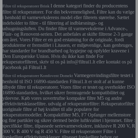
I denne kategori finder du producentens
Filtre til rekuperatorer Brink
filtre til rekuperatorer. For din bekvemmelighed, Filtre kan du vælge
i henhold til varmevekslerens model eller filterets størrelse. Sættet
indeholder to filtre - til filtrering af indblæsnings- og
udsugningsluften. Du finder filtre til varmevekslerne i Advance-,
Flair- og Renovent-serien. Det anbefales at skifte filtrene 2-3 gange
om året. Vores Filtre er en god erstatning for de originale, fordi
produkterne er fremstillet i Litauen, er miljøvenlige, kan genbruges,
har standarder for brandbarhed og hygiejne og opfylder kravene i
Den Europæiske Union. Hvis du ikke kan finde For
rekuperatorfilteret, skriv til os på info@filtrai1.lt eller kontakt os på
Facebook på Filtrai1.lt
Varmegenvindingsfiltre testet i
Filtre til rekuperatorer Komfovent Domekt
henhold til ISO 16890-standarden Filtrai1.lt er stolt af at kunne
tilbyde filtre til rekuperatorer. Vores filtre er testet og overholder ISO
16890-standarden, hvilket sikrer fremragende kompatibilitet og
ydeevne. Køb vores uovertrufne kompakte filtre M5 og andre
effektivitetsklassefiltre. udvalg af rekuperatorfiltre: Rekuperatorfiltre
uoriginale filtre af høj kvalitet til alle populære for
rekuperatormodeller. Kompaktfilter M5, F7 Opfanger mellemstore
og fine partikler og sikrer dermed bedre luftkvalitet i hjemmet. filtre :
specifikke filtre, tilpassede serievarmevekslere, inklusive R 200 V, R
300 V, R 400 V og R 450 V. Filtre til rekuperatorer Filtre i
forskellige effektivitetsklasser, tilpasset forskellige behov og