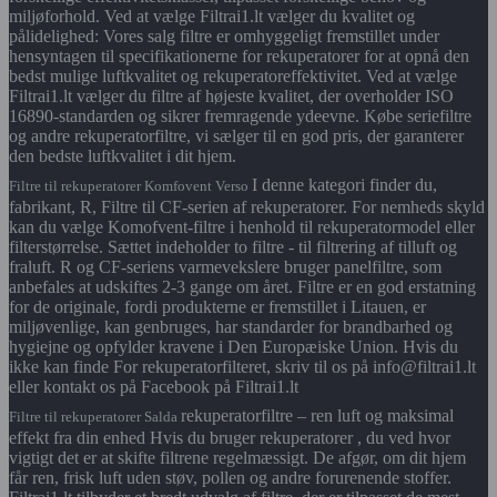
miljøforhold. Ved at vælge Filtrai1.lt vælger du kvalitet og
pålidelighed: Vores salg filtre er omhyggeligt fremstillet under
hensyntagen til specifikationerne for rekuperatorer for at opnå den
bedst mulige luftkvalitet og rekuperatoreffektivitet. Ved at vælge
Filtrai1.lt vælger du filtre af højeste kvalitet, der overholder ISO
16890-standarden og sikrer fremragende ydeevne. Købe seriefiltre
og andre rekuperatorfiltre, vi sælger til en god pris, der garanterer
den bedste luftkvalitet i dit hjem.
I denne kategori finder du,
Filtre til rekuperatorer Komfovent Verso
fabrikant, R, Filtre til CF-serien af rekuperatorer. For nemheds skyld
kan du vælge Komofvent-filtre i henhold til rekuperatormodel eller
filterstørrelse. Sættet indeholder to filtre - til filtrering af tilluft og
fraluft. R og CF-seriens varmevekslere bruger panelfiltre, som
anbefales at udskiftes 2-3 gange om året. Filtre er en god erstatning
for de originale, fordi produkterne er fremstillet i Litauen, er
miljøvenlige, kan genbruges, har standarder for brandbarhed og
hygiejne og opfylder kravene i Den Europæiske Union. Hvis du
ikke kan finde For rekuperatorfilteret, skriv til os på info@filtrai1.lt
eller kontakt os på Facebook på Filtrai1.lt
rekuperatorfiltre – ren luft og maksimal
Filtre til rekuperatorer Salda
effekt fra din enhed Hvis du bruger rekuperatorer , du ved hvor
vigtigt det er at skifte filtrene regelmæssigt. De afgør, om dit hjem
får ren, frisk luft uden støv, pollen og andre forurenende stoffer.