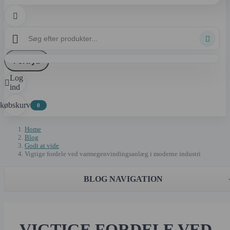



Fortryd
Log

ind
dkøbskurv
0
Home
Blog
Godt at vide
Vigtige fordele ved varmegenvindingsanlæg i moderne industri
BLOG NAVIGATION
VIGTIGE FORDELE VED