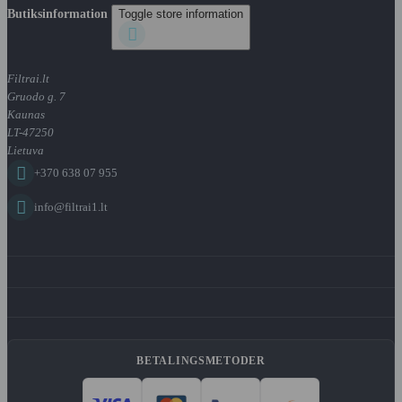
Butiksinformation
Toggle store information

Filtrai.lt
Gruodo g. 7
Kaunas
LT-47250
Lietuva

+370 638 07 955

info@filtrai1.lt
BETALINGSMETODER