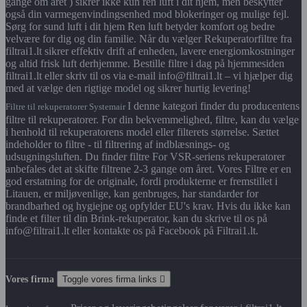
gange om året ) sikrer ikke kun ren luft i dit hjem, men beskytter
også din varmegenvindingsenhed mod blokeringer og mulige fejl.
Sørg for sund luft i dit hjem Ren luft betyder komfort og bedre
velvære for dig og din familie. Når du vælger Rekuperatorfiltre fra
filtrai1.lt sikrer effektiv drift af enheden, lavere energiomkostninger
og altid frisk luft derhjemme. Bestille filtre i dag på hjemmesiden
filtrai1.lt eller skriv til os via e-mail info@filtrai1.lt – vi hjælper dig
med at vælge den rigtige model og sikrer hurtig levering!
I denne kategori finder du producentens
Filtre til rekuperatorer Systemair
filtre til rekuperatorer. For din bekvemmelighed, filtre, kan du vælge
i henhold til rekuperatorens model eller filterets størrelse. Sættet
indeholder to filtre - til filtrering af indblæsnings- og
udsugningsluften. Du finder filtre For VSR-seriens rekuperatorer
anbefales det at skifte filtrene 2-3 gange om året. Vores Filtre er en
god erstatning for de originale, fordi produkterne er fremstillet i
Litauen, er miljøvenlige, kan genbruges, har standarder for
brandbarhed og hygiejne og opfylder EU's krav. Hvis du ikke kan
finde et filter til din Brink-rekuperator, kan du skrive til os på
info@filtrai1.lt eller kontakte os på Facebook på Filtrai1.lt.
Vores firma
Toggle vores firma links
