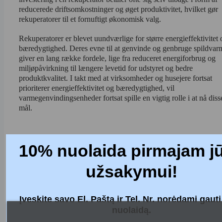
reducerede driftsomkostninger og øget produktivitet, hvilket gør 
rekuperatorer til et fornuftigt økonomisk valg.
Rekuperatorer er blevet uundværlige for større energieffektivitet o
bæredygtighed. Deres evne til at genvinde og genbruge spildvarm
giver en lang række fordele, lige fra reduceret energiforbrug og 
miljøpåvirkning til længere levetid for udstyret og bedre 
produktkvalitet. I takt med at virksomheder og husejere fortsat 
prioriterer energieffektivitet og bæredygtighed, vil 
varmegenvindingsenheder fortsat spille en vigtig rolle i at nå disse
mål.
10% nuolaida pirmajam j
Was this blog post helpful to you?
užsakymui!
Yes
(0)
No
(0)
Įveskite savo El. Paštą ir Tel. Nr. norėdami gaut
nuolaidą.
Posted in:
Godt at vide