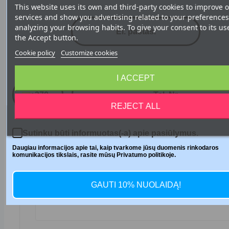
This website uses its own and third-party cookies to improve 
services and show you advertising related to your preferences
analyzing your browsing habits. To give your consent to its us
Leave a comment
the Accept button.
Cookie policy
Customize cookies
Telefono numeris
Navn
I ACCEPT
+370
REJECT ALL
E-mail
Sutinku būti informuotas(-a) apie pasiūlymus.
Daugiau informacijos apie tai, kaip tvarkome jūsų duomenis rinkodaros
komunikacijos tikslais, rasite mūsų Privatumo politikoje.
GAUTI 10% NUOLAIDĄ!
Subject