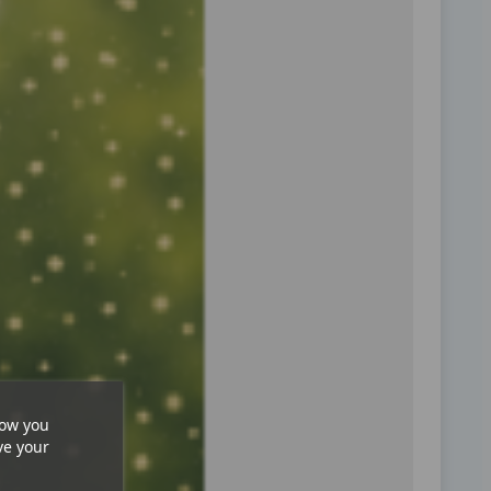
how you
ve your