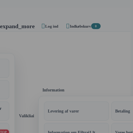


expand_more
Log ind
Indkøbskurv
0
Information
r
Levering af varer
Betaling
Valikliai
Information om Filtrai1.lt
Vores but
TOP