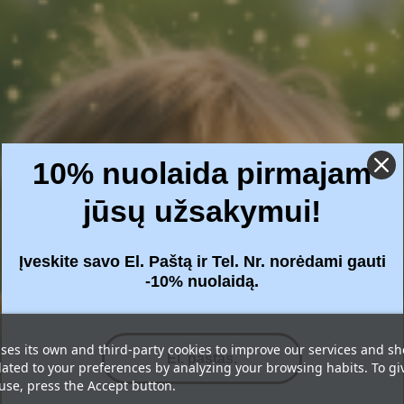
10% nuolaida pirmajam
jūsų užsakymui!
Įveskite savo El. Paštą ir Tel. Nr. norėdami gauti
-10% nuolaidą.
ses its own and third-party cookies to improve our services and s
lated to your preferences by analyzing your browsing habits. To gi
 use, press the Accept button.