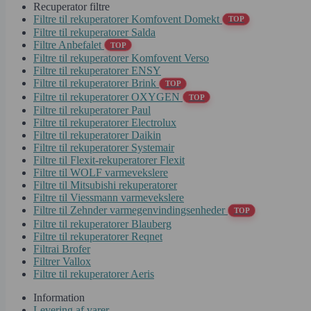
Recuperator filtre
Filtre til rekuperatorer Komfovent Domekt
TOP
Filtre til rekuperatorer Salda
Filtre Anbefalet
TOP
Filtre til rekuperatorer Komfovent Verso
Filtre til rekuperatorer ENSY
Filtre til rekuperatorer Brink
TOP
Filtre til rekuperatorer OXYGEN
TOP
Filtre til rekuperatorer Paul
Filtre til rekuperatorer Electrolux
Filtre til rekuperatorer Daikin
Filtre til rekuperatorer Systemair
Filtre til Flexit-rekuperatorer Flexit
Filtre til WOLF varmevekslere
Filtre til Mitsubishi rekuperatorer
Filtre til Viessmann varmevekslere
Filtre til Zehnder varmegenvindingsenheder
TOP
Filtre til rekuperatorer Blauberg
Filtre til rekuperatorer Reqnet
Filtrai Brofer
Filtrer Vallox
Filtre til rekuperatorer Aeris
Information
Levering af varer