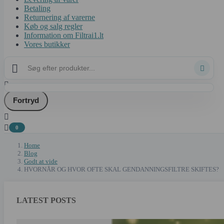
Betaling
Returnering af varerne
Køb og salg regler
Information om Filtrai1.lt
Vores butikker



Fortryd


0
Home
Blog
Godt at vide
HVORNÅR OG HVOR OFTE SKAL GENDANNINGSFILTRE SKIFTES?
LATEST POSTS