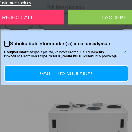
Customize cookies
Telefono numeris
REJECT ALL
I ACCEPT
+370
Del
Sutinku būti informuotas(-a) apie pasiūlymus.
Daugiau informacijos apie tai, kaip tvarkome jūsų duomenis
rinkodaros komunikacijos tikslais, rasite mūsų Privatumo politikoje.
GAUTI 10% NUOLAIDĄ!