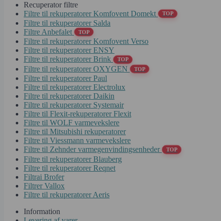
Recuperator filtre
Filtre til rekuperatorer Komfovent Domekt
TOP
Filtre til rekuperatorer Salda
Filtre Anbefalet
TOP
Filtre til rekuperatorer Komfovent Verso
Filtre til rekuperatorer ENSY
Filtre til rekuperatorer Brink
TOP
Filtre til rekuperatorer OXYGEN
TOP
Filtre til rekuperatorer Paul
Filtre til rekuperatorer Electrolux
Filtre til rekuperatorer Daikin
Filtre til rekuperatorer Systemair
Filtre til Flexit-rekuperatorer Flexit
Filtre til WOLF varmevekslere
Filtre til Mitsubishi rekuperatorer
Filtre til Viessmann varmevekslere
Filtre til Zehnder varmegenvindingsenheder
TOP
Filtre til rekuperatorer Blauberg
Filtre til rekuperatorer Reqnet
Filtrai Brofer
Filtrer Vallox
Filtre til rekuperatorer Aeris
Information
Levering af varer