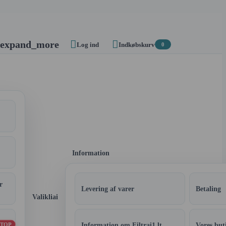


expand_more
Log ind
Indkøbskurv
0
Information
r
Levering af varer
Betaling
Valikliai
Information om Filtrai1.lt
Vores but
TOP