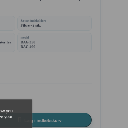
Sættet indeholder:
Filtre - 2 stk.
model
ater fra
DAG 350
DAG 400
how you
ve your

Læg i indkøbskurv