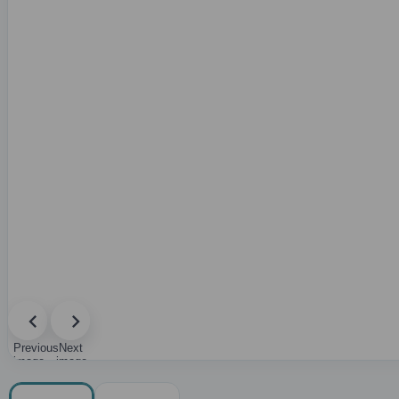
Previous
Next
image
image