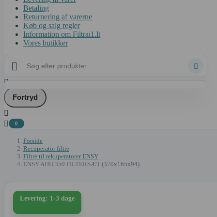
Betaling
Returnering af varerne
Køb og salg regler
Information om Filtrai1.lt
Vores butikker



Fortryd


0
Forside
Recuperator filtre
Filtre til rekuperatorer ENSY
ENSY AHU 350 FILTERSÆT (370x165x94)
Levering: 1-3 dage