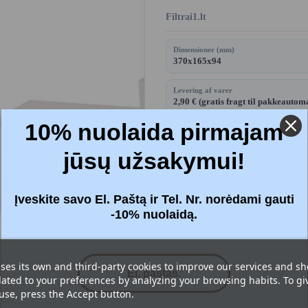
Filtrai1.lt
Dimensioner (mm)
370x165x94
Levering af varer
2,90 € (gratis fragt til pakkeautom
50 €)
10% nuolaida pirmajam
jūsų užsakymui!
Price:
28,49 €
Inkl. moms
Įveskite savo El. Paštą ir Tel. Nr. norėdami gauti
-10% nuolaidą.
Filtre
: Effektiv (F7 + F7)
ses its own and third-party cookies to improve our services and s
lated to your preferences by analyzing your browsing habits. To gi




 use, press the Accept button.