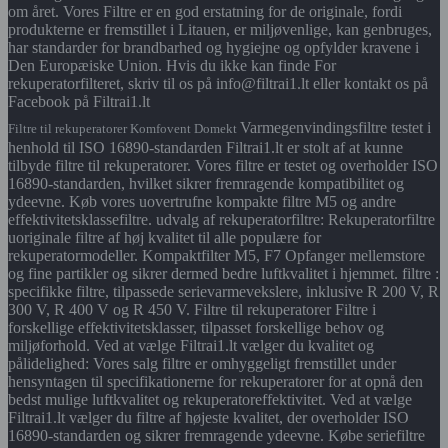
om året. Vores Filtre er en god erstatning for de originale, fordi
produkterne er fremstillet i Litauen, er miljøvenlige, kan genbruges,
har standarder for brandbarhed og hygiejne og opfylder kravene i
Den Europæiske Union. Hvis du ikke kan finde For
rekuperatorfilteret, skriv til os på info@filtrai1.lt eller kontakt os på
Facebook på Filtrai1.lt
Varmegenvindingsfiltre testet i
Filtre til rekuperatorer Komfovent Domekt
henhold til ISO 16890-standarden Filtrai1.lt er stolt af at kunne
tilbyde filtre til rekuperatorer. Vores filtre er testet og overholder ISO
16890-standarden, hvilket sikrer fremragende kompatibilitet og
ydeevne. Køb vores uovertrufne kompakte filtre M5 og andre
effektivitetsklassefiltre. udvalg af rekuperatorfiltre: Rekuperatorfiltre
uoriginale filtre af høj kvalitet til alle populære for
rekuperatormodeller. Kompaktfilter M5, F7 Opfanger mellemstore
og fine partikler og sikrer dermed bedre luftkvalitet i hjemmet. filtre :
specifikke filtre, tilpassede serievarmevekslere, inklusive R 200 V, R
300 V, R 400 V og R 450 V. Filtre til rekuperatorer Filtre i
forskellige effektivitetsklasser, tilpasset forskellige behov og
miljøforhold. Ved at vælge Filtrai1.lt vælger du kvalitet og
pålidelighed: Vores salg filtre er omhyggeligt fremstillet under
hensyntagen til specifikationerne for rekuperatorer for at opnå den
bedst mulige luftkvalitet og rekuperatoreffektivitet. Ved at vælge
Filtrai1.lt vælger du filtre af højeste kvalitet, der overholder ISO
16890-standarden og sikrer fremragende ydeevne. Købe seriefiltre