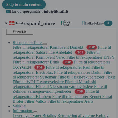
Skip to main content
Har du spørgsmål? : info@filtrai1.lt
Log


expand_more
Dansk
Indkøbskurv
0
ind
Recuperator filtre
Filtre til rekuperatorer Komfovent Domekt
Filtre til
TOP
rekuperatorer Salda
Filtre Anbefalet
Filtre til
TOP
rekuperatorer Komfovent Verso
Filtre til rekuperatorer ENSY
Filtre til rekuperatorer Brink
Filtre til rekuperatorer
TOP
OXYGEN
Filtre til rekuperatorer Paul
Filtre til
TOP
rekuperatorer Electrolux
Filtre til rekuperatorer Daikin
Filtre
til rekuperatorer Systemair
Filtre til Flexit-rekuperatorer Flexit
Filtre til WOLF varmevekslere
Filtre til Mitsubishi
rekuperatorer
Filtre til Viessmann varmevekslere
Filtre til
Zehnder varmegenvindingsenheder
Filtre til
TOP
rekuperatorer Blauberg
Filtre til rekuperatorer Reqnet
Filtrai
Brofer
Filtrer Vallox
Filtre til rekuperatorer Aeris
Valikliai
Information
Levering af varer
Betaling
Returnering af varerne
Køb og