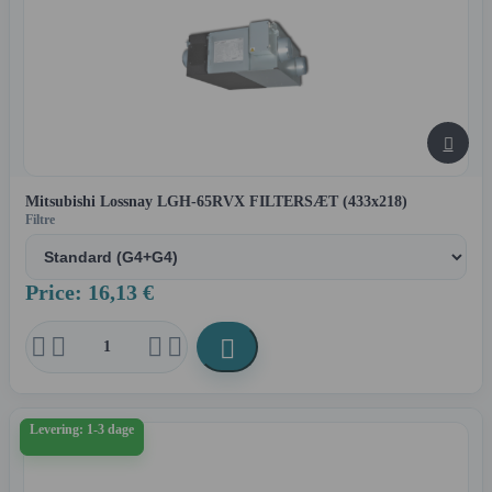

Mitsubishi Lossnay LGH-65RVX FILTERSÆT (433x218)
Filtre
Price: 16,13 €





Levering: 1-3 dage