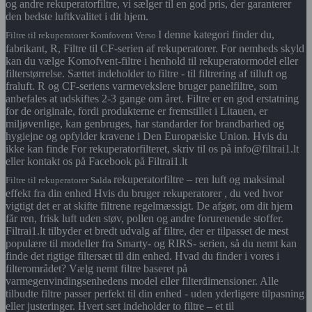
og andre rekuperatorfiltre, vi sælger til en god pris, der garanterer
den bedste luftkvalitet i dit hjem.
I denne kategori finder du,
Filtre til rekuperatorer Komfovent Verso
fabrikant, R, Filtre til CF-serien af rekuperatorer. For nemheds skyld
kan du vælge Komofvent-filtre i henhold til rekuperatormodel eller
filterstørrelse. Sættet indeholder to filtre - til filtrering af tilluft og
fraluft. R og CF-seriens varmevekslere bruger panelfiltre, som
anbefales at udskiftes 2-3 gange om året. Filtre er en god erstatning
for de originale, fordi produkterne er fremstillet i Litauen, er
miljøvenlige, kan genbruges, har standarder for brandbarhed og
hygiejne og opfylder kravene i Den Europæiske Union. Hvis du
ikke kan finde For rekuperatorfilteret, skriv til os på info@filtrai1.lt
eller kontakt os på Facebook på Filtrai1.lt
rekuperatorfiltre – ren luft og maksimal
Filtre til rekuperatorer Salda
effekt fra din enhed Hvis du bruger rekuperatorer , du ved hvor
vigtigt det er at skifte filtrene regelmæssigt. De afgør, om dit hjem
får ren, frisk luft uden støv, pollen og andre forurenende stoffer.
Filtrai1.lt tilbyder et bredt udvalg af filtre, der er tilpasset de mest
populære til modeller fra Smarty- og RIRS- serien, så du nemt kan
finde det rigtige filtersæt til din enhed. Hvad du finder i vores i
filterområdet? Vælg nemt filtre baseret på
varmegenvindingsenhedens model eller filterdimensioner. Alle
tilbudte filtre passer perfekt til din enhed - uden yderligere tilpasning
eller justeringer. Hvert sæt indeholder to filtre – et til