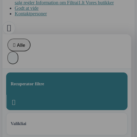
salg regler
Information om Filtrai1.lt
Vores butikker
Godt at vide
Kontaktpersoner


Alle
Recuperator filtre

Valikliai