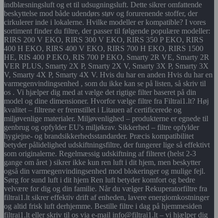
indblæsningsluft og et til udsugningsluft. Dette sikrer omfattende
beskyttelse mod både udendørs støv og forurenende stoffer, der
cirkulerer inde i lokalerne. Hvilke modeller er kompatible? I vores
sortiment finder du filtre, der passer til følgende populære modeller:
RIRS 200 V EKO, RIRS 300 V EKO, RIRS 350 P EKO, RIRS
400 H EKO, RIRS 400 V EKO, RIRS 700 H EKO, RIRS 1500
HE, RIS 400 P EKO, RIS 700 P EKO, Smarty 2R VE, Smarty 2R
VER PLUS, Smarty 2X P, Smarty 2X V, Smarty 3X P, Smarty 3X
V, Smarty 4X P, Smarty 4X V. Hvis du har en anden Hvis du har en
varmegenvindingsenhed , som du ikke kan se på listen, så skriv til
os . Vi hjælper dig med at vælge det rigtige filter baseret på din
model og dine dimensioner. Hvorfor vælge filtre fra Filtrai1.lt? Høj
kvalitet – filtrene er fremstillet i Litauen af certificerede og
miljøvenlige materialer. Miljøvenlighed – produkterne er egnede til
genbrug og opfylder EU's miljøkrav. Sikkerhed – filtre opfylder
hygiejne- og brandsikkerhedsstandarder. Præcis kompatibilitet
betyder pålidelighed udskiftningsfiltre, der fungerer lige så effektivt
som originalerne. Regelmæssig udskiftning af filteret (helst 2-3
gange om året ) sikrer ikke kun ren luft i dit hjem, men beskytter
også din varmegenvindingsenhed mod blokeringer og mulige fejl.
Sørg for sund luft i dit hjem Ren luft betyder komfort og bedre
velvære for dig og din familie. Når du vælger Rekuperatorfiltre fra
filtrai1.lt sikrer effektiv drift af enheden, lavere energiomkostninger
og altid frisk luft derhjemme. Bestille filtre i dag på hjemmesiden
filtrai1.lt eller skriv til os via e-mail info@filtrai1.lt – vi hjælper dig