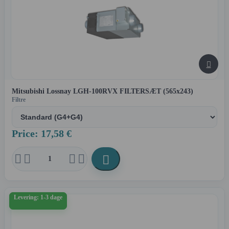

Mitsubishi Lossnay LGH-100RVX FILTERSÆT (565x243)
Filtre
Price: 17,58 €





Levering: 1-3 dage