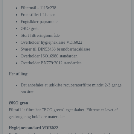
Filtermål - 1115x238
Fremstillet i Litauen
Fugtsikker papramme
ØKO grøn
Stort filtreringsområde
Overholder hygiejneklasse VDI6022
Svarer til DIN53438 brændbarhedsklasse
Overholder ISO16980 standarden
Overholder EN779:2012 standarden
Henstilling:
Det anbefales at udskifte recuperatorfiltre mindst 2-3 gange
om året.
ØKO grøn
Filtrai1.lt filtre har "ECO green" egenskaber. Filtrene er lavet af
genbrugte og holdbare materialer.
Hygiejnestandard VDI6022