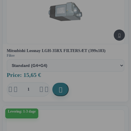

Mitsubishi Lossnay LGH-35RX FILTERSÆT (399x183)
Filtre
Price: 15,65 €





Levering: 1-3 dage