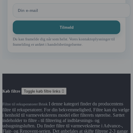
Du kan framelde dig når som helst. Vores kontaktoplysninger til
framelding er anført i handelsbetingelserne.
Køb filtre
Toggle køb filtre links

I denne kategori finder du producentens
Filtre til rekuperatorer Brink
filtre til rekuperatorer. For din bekvemmelighed, Filtre kan du vælge
i henhold til varmevekslerens model eller filterets størrelse. Sættet
indeholder to filtre - til filtrering af indblæsnings- og
udsugningsluften. Du finder filtre til varmevekslerne i Advance-,
Flair- og Renovent-serien. Det anbefales at skifte filtrene 2-3 gange