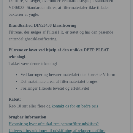
De filtre, vi sælger, overholder ventilationshygiejnestandarden
VDI6022. Standarden sikrer, at filtermaterialer ikke tillader
bakterier at yngle.
Brandbarhed DIN53438 klassificering
Filtrene, der sælges af Filtrai1.lt, er testet og har den passende
antændelighedsklassificering.
Filtrene er lavet ved hjælp af den unikke DEEP PLEAT
teknologi.
Takket være denne teknologi:
Ved korrugering bevarer materialet den korrekte V-form
Det maksimale areal af filtermaterialet bruges
Forlænger filterets levetid og effektivitet
Rabat:
Køb 10 sæt eller flere og
kontakt os for en bedre pris
brugbar information
Hvornår og hvor ofte skal recuperatorfiltre udskiftes?
Universal instruktioner til udskiftning af rekuperatorfiltre