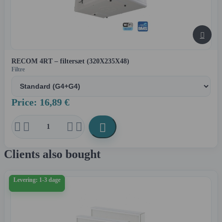

RECOM 4RT – filtersæt (320X235X48)
Filtre
Price: 16,89 €





Clients also bought
Levering: 1-3 dage