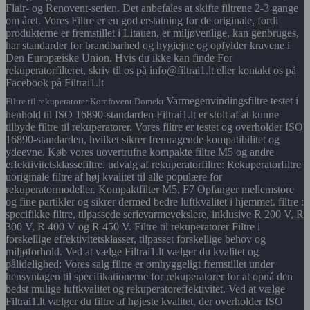
Flair- og Renovent-serien. Det anbefales at skifte filtrene 2-3 gange
om året. Vores Filtre er en god erstatning for de originale, fordi
produkterne er fremstillet i Litauen, er miljøvenlige, kan genbruges,
har standarder for brandbarhed og hygiejne og opfylder kravene i
Den Europæiske Union. Hvis du ikke kan finde For
rekuperatorfilteret, skriv til os på info@filtrai1.lt eller kontakt os på
Facebook på Filtrai1.lt
Varmegenvindingsfiltre testet i
Filtre til rekuperatorer Komfovent Domekt
henhold til ISO 16890-standarden Filtrai1.lt er stolt af at kunne
tilbyde filtre til rekuperatorer. Vores filtre er testet og overholder ISO
16890-standarden, hvilket sikrer fremragende kompatibilitet og
ydeevne. Køb vores uovertrufne kompakte filtre M5 og andre
effektivitetsklassefiltre. udvalg af rekuperatorfiltre: Rekuperatorfiltre
uoriginale filtre af høj kvalitet til alle populære for
rekuperatormodeller. Kompaktfilter M5, F7 Opfanger mellemstore
og fine partikler og sikrer dermed bedre luftkvalitet i hjemmet. filtre :
specifikke filtre, tilpassede serievarmevekslere, inklusive R 200 V, R
300 V, R 400 V og R 450 V. Filtre til rekuperatorer Filtre i
forskellige effektivitetsklasser, tilpasset forskellige behov og
miljøforhold. Ved at vælge Filtrai1.lt vælger du kvalitet og
pålidelighed: Vores salg filtre er omhyggeligt fremstillet under
hensyntagen til specifikationerne for rekuperatorer for at opnå den
bedst mulige luftkvalitet og rekuperatoreffektivitet. Ved at vælge
Filtrai1.lt vælger du filtre af højeste kvalitet, der overholder ISO