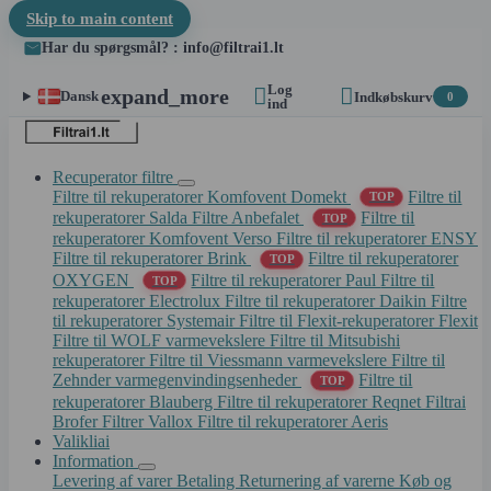
Skip to main content
Har du spørgsmål? : info@filtrai1.lt
Log


expand_more
Dansk
Indkøbskurv
0
ind
Recuperator filtre
Filtre til rekuperatorer Komfovent Domekt
Filtre til
TOP
rekuperatorer Salda
Filtre Anbefalet
Filtre til
TOP
rekuperatorer Komfovent Verso
Filtre til rekuperatorer ENSY
Filtre til rekuperatorer Brink
Filtre til rekuperatorer
TOP
OXYGEN
Filtre til rekuperatorer Paul
Filtre til
TOP
rekuperatorer Electrolux
Filtre til rekuperatorer Daikin
Filtre
til rekuperatorer Systemair
Filtre til Flexit-rekuperatorer Flexit
Filtre til WOLF varmevekslere
Filtre til Mitsubishi
rekuperatorer
Filtre til Viessmann varmevekslere
Filtre til
Zehnder varmegenvindingsenheder
Filtre til
TOP
rekuperatorer Blauberg
Filtre til rekuperatorer Reqnet
Filtrai
Brofer
Filtrer Vallox
Filtre til rekuperatorer Aeris
Valikliai
Information
Levering af varer
Betaling
Returnering af varerne
Køb og