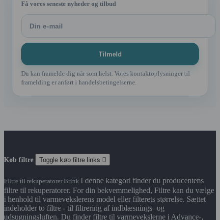
Få vores seneste nyheder og tilbud
Du kan framelde dig når som helst. Vores kontaktoplysninger til
framelding er anført i handelsbetingelserne.
Køb filtre
Toggle køb filtre links

I denne kategori finder du producentens
Filtre til rekuperatorer Brink
filtre til rekuperatorer. For din bekvemmelighed, Filtre kan du vælge
i henhold til varmevekslerens model eller filterets størrelse. Sættet
indeholder to filtre - til filtrering af indblæsnings- og
udsugningsluften. Du finder filtre til varmevekslerne i Advance-,