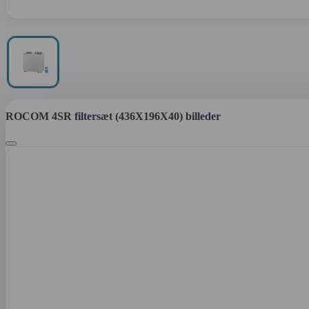
ROCOM 4SR filtersæt (436X196X40) billeder