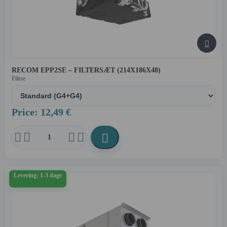

RECOM EPP2SE – FILTERSÆT (214X186X48)
Filtre
Price: 12,49 €





Levering: 1-3 dage