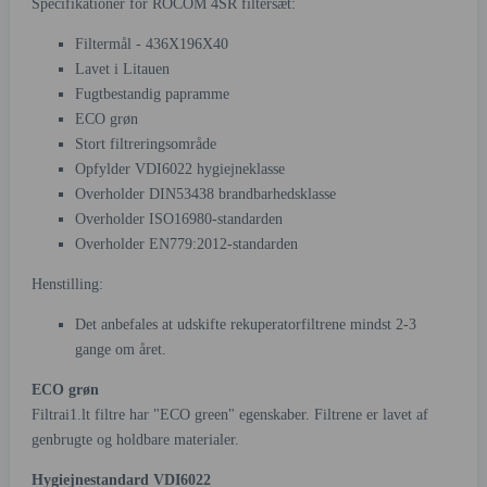
Specifikationer for ROCOM 4SR filtersæt:
Filtermål - 436X196X40
Lavet i Litauen
Fugtbestandig papramme
ECO grøn
Stort filtreringsområde
Opfylder VDI6022 hygiejneklasse
Overholder DIN53438 brandbarhedsklasse
Overholder ISO16980-standarden
Overholder EN779:2012-standarden
Henstilling:
Det anbefales at udskifte rekuperatorfiltrene mindst 2-3
gange om året.
ECO grøn
Filtrai1.lt filtre har "ECO green" egenskaber. Filtrene er lavet af
genbrugte og holdbare materialer.
Hygiejnestandard VDI6022