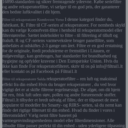
16890-standarden og sikrer fremragende ydeevne. Købe seriefiltre
og andre rekuperatorfiltre, vi sælger til en god pris, der garanterer
den bedste luftkvalitet i dit hjem.
I denne kategori finder du,
Filtre til rekuperatorer Komfovent Verso
fabrikant, R, Filtre til CF-serien af rekuperatorer. For nemheds skyld
kan du vælge Komofvent-filtre i henhold til rekuperatormodel eller
filterstørrelse. Sættet indeholder to filtre - til filtrering af tilluft og
fraluft. R og CF-seriens varmevekslere bruger panelfiltre, som
anbefales at udskiftes 2-3 gange om året. Filtre er en god erstatning
for de originale, fordi produkterne er fremstillet i Litauen, er
miljøvenlige, kan genbruges, har standarder for brandbarhed og
hygiejne og opfylder kravene i Den Europæiske Union. Hvis du
ikke kan finde For rekuperatorfilteret, skriv til os på info@filtrai1.lt
eller kontakt os på Facebook på Filtrai1.lt
rekuperatorfiltre – ren luft og maksimal
Filtre til rekuperatorer Salda
effekt fra din enhed Hvis du bruger rekuperatorer , du ved hvor
vigtigt det er at skifte filtrene regelmæssigt. De afgør, om dit hjem
får ren, frisk luft uden støv, pollen og andre forurenende stoffer.
Filtrai1.lt tilbyder et bredt udvalg af filtre, der er tilpasset de mest
populære til modeller fra Smarty- og RIRS- serien, så du nemt kan
finde det rigtige filtersæt til din enhed. Hvad du finder i vores i
filterområdet? Vælg nemt filtre baseret på
varmegenvindingsenhedens model eller filterdimensioner. Alle
tilbudte filtre passer perfekt til din enhed - uden yderligere tilpasning