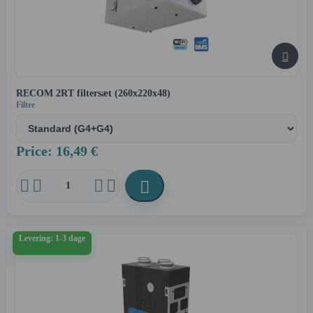

RECOM 2RT filtersæt (260x220x48)
Filtre
Price: 16,49 €





Levering: 1-3 dage