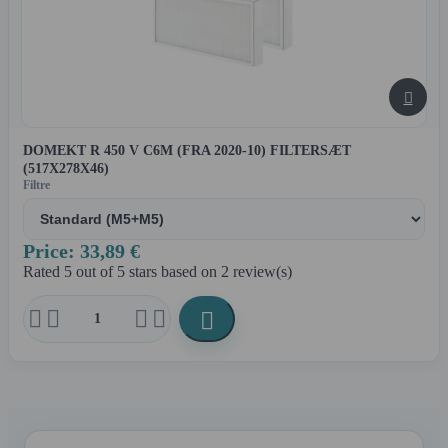

DOMEKT R 450 V C6M (FRA 2020-10) FILTERSÆT
(517X278X46)
Filtre
Price: 33,89 €
Rated
5
out of 5 stars based on
2
review(s)




