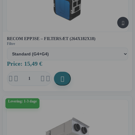

RECOM EPP3SE – FILTERSÆT (264X182X18)
Filtre
Price: 15,49 €





Levering: 1-3 dage