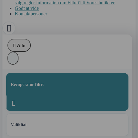
salg regler
Information om Filtrai1.lt
Vores butikker
Godt at vide
Kontaktpersoner


Alle
Recuperator filtre

Valikliai