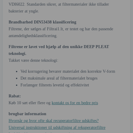
VDI6022. Standarden sikrer, at filtermaterialer ikke tillader
bakterier at yngle.
Brandbarhed DIN53438 klassificering
Filtrene, der sælges af Filtrai1.lt, er testet og har den passende
antændelighedsklassificering.
Filtrene er lavet ved hjælp af den unikke DEEP PLEAT
teknologi.
Takket være denne teknologi:
Ved korrugering bevarer materialet den korrekte V-form
Det maksimale areal af filtermaterialet bruges
Forlænger filterets levetid og effektivitet
Rabat:
Køb 10 sæt eller flere og
kontakt os for en bedre pris
brugbar information
Hvornår og hvor ofte skal recuperatorfiltre udskiftes?
Universal instruktioner til udskiftning af rekuperatorfiltre