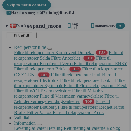
Skip to main content
Har du spørgsmål? : info@filtrai1.lt
Log


expand_more
Dansk
Indkøbskurv
0
ind
Recuperator filtre
Filtre til rekuperatorer Komfovent Domekt
Filtre til
TOP
rekuperatorer Salda
Filtre Anbefalet
Filtre til
TOP
rekuperatorer Komfovent Verso
Filtre til rekuperatorer ENSY
Filtre til rekuperatorer Brink
Filtre til rekuperatorer
TOP
OXYGEN
Filtre til rekuperatorer Paul
Filtre til
TOP
rekuperatorer Electrolux
Filtre til rekuperatorer Daikin
Filtre
til rekuperatorer Systemair
Filtre til Flexit-rekuperatorer Flexit
Filtre til WOLF varmevekslere
Filtre til Mitsubishi
rekuperatorer
Filtre til Viessmann varmevekslere
Filtre til
Zehnder varmegenvindingsenheder
Filtre til
TOP
rekuperatorer Blauberg
Filtre til rekuperatorer Reqnet
Filtrai
Brofer
Filtrer Vallox
Filtre til rekuperatorer Aeris
Valikliai
Information
Levering af varer
Betaling
Returnering af varerne
Køb og