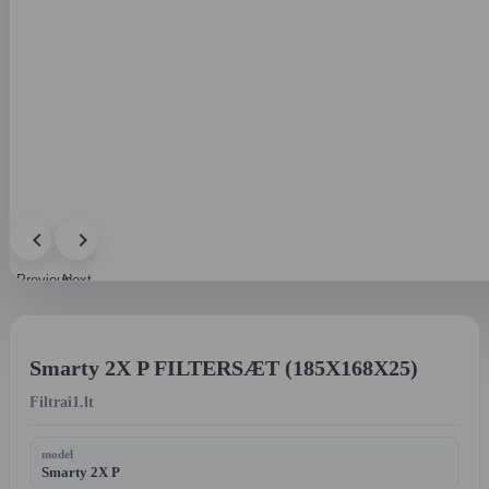
Previous
Next
image
image
Smarty 2X P FILTERSÆT (185X168X25)
Filtrai1.lt
model
Smarty 2X P