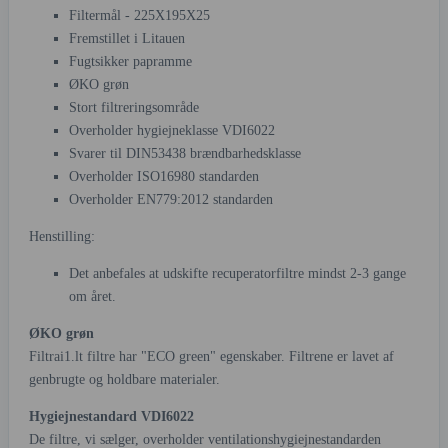
Filtermål - 225X195X25
Fremstillet i Litauen
Fugtsikker papramme
ØKO grøn
Stort filtreringsområde
Overholder hygiejneklasse VDI6022
Svarer til DIN53438 brændbarhedsklasse
Overholder ISO16980 standarden
Overholder EN779:2012 standarden
Henstilling:
Det anbefales at udskifte recuperatorfiltre mindst 2-3 gange
om året.
ØKO grøn
Filtrai1.lt filtre har "ECO green" egenskaber. Filtrene er lavet af
genbrugte og holdbare materialer.
Hygiejnestandard VDI6022
De filtre, vi sælger, overholder ventilationshygiejnestandarden