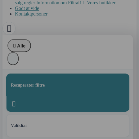
salg regler
Information om Filtrai1.lt
Vores butikker
Godt at vide
Kontaktpersoner


Alle
Recuperator filtre

Valikliai