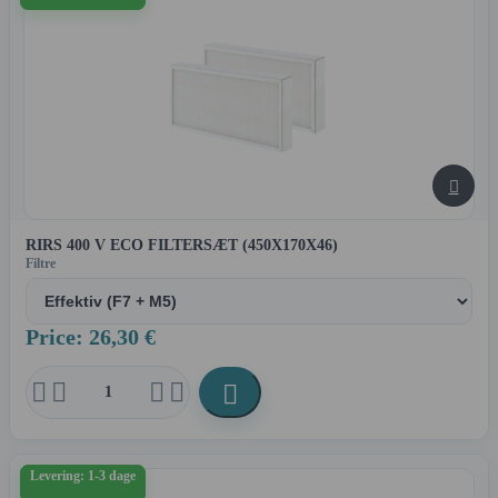

RIRS 400 V ECO FILTERSÆT (450X170X46)
Filtre
Price: 26,30 €





Levering: 1-3 dage