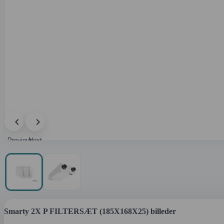
Previous
Next
image
image
Smarty 2X P FILTERSÆT (185X168X25) billeder