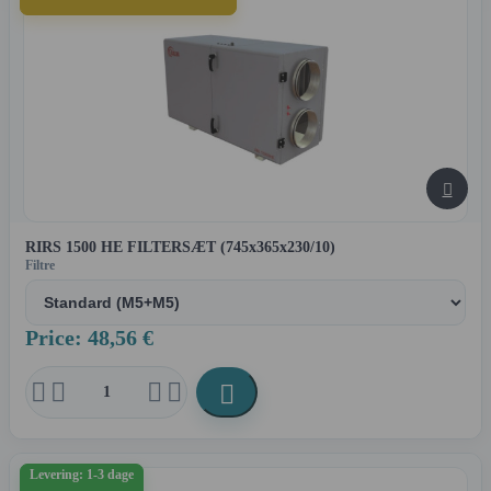

RIRS 1500 HE FILTERSÆT (745x365x230/10)
Filtre
Price: 48,56 €





Levering: 1-3 dage