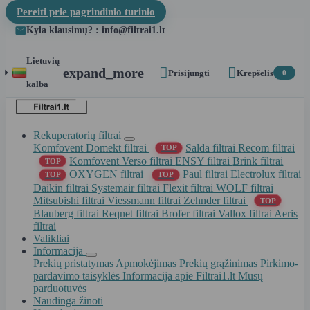
Pereiti prie pagrindinio turinio
Kyla klausimų? : info@filtrai1.lt
Lietuvių


expand_more
Prisijungti
Krepšelis
0
kalba
Rekuperatorių filtrai
Komfovent Domekt filtrai
Salda filtrai
Recom filtrai
TOP
Komfovent Verso filtrai
ENSY filtrai
Brink filtrai
TOP
OXYGEN filtrai
Paul filtrai
Electrolux filtrai
TOP
TOP
Daikin filtrai
Systemair filtrai
Flexit filtrai
WOLF filtrai
Mitsubishi filtrai
Viessmann filtrai
Zehnder filtrai
TOP
Blauberg filtrai
Reqnet filtrai
Brofer filtrai
Vallox filtrai
Aeris
filtrai
Valikliai
Informacija
Prekių pristatymas
Apmokėjimas
Prekių grąžinimas
Pirkimo-
pardavimo taisyklės
Informacija apie Filtrai1.lt
Mūsų
parduotuvės
Naudinga žinoti