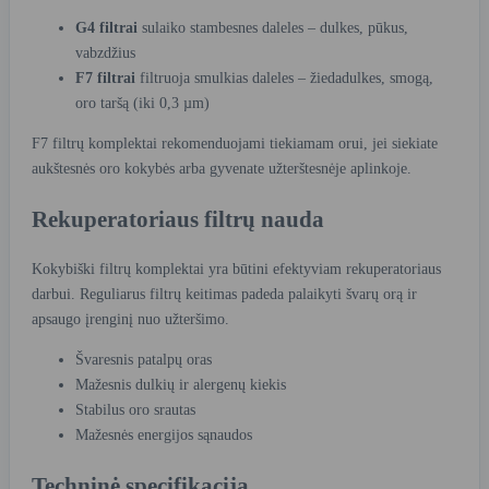
G4 filtrai
sulaiko stambesnes daleles – dulkes, pūkus,
vabzdžius
F7 filtrai
filtruoja smulkias daleles – žiedadulkes, smogą,
oro taršą (iki 0,3 µm)
F7 filtrų komplektai rekomenduojami tiekiamam orui, jei siekiate
aukštesnės oro kokybės arba gyvenate užterštesnėje aplinkoje.
Rekuperatoriaus filtrų nauda
Kokybiški filtrų komplektai yra būtini efektyviam rekuperatoriaus
darbui. Reguliarus filtrų keitimas padeda palaikyti švarų orą ir
apsaugo įrenginį nuo užteršimo.
Švaresnis patalpų oras
Mažesnis dulkių ir alergenų kiekis
Stabilus oro srautas
Mažesnės energijos sąnaudos
Techninė specifikacija