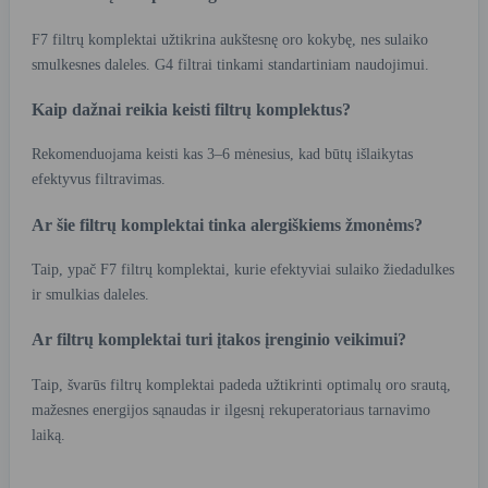
F7 filtrų komplektai užtikrina aukštesnę oro kokybę, nes sulaiko
smulkesnes daleles. G4 filtrai tinkami standartiniam naudojimui.
Kaip dažnai reikia keisti filtrų komplektus?
Rekomenduojama keisti kas 3–6 mėnesius, kad būtų išlaikytas
efektyvus filtravimas.
Ar šie filtrų komplektai tinka alergiškiems žmonėms?
Taip, ypač F7 filtrų komplektai, kurie efektyviai sulaiko žiedadulkes
ir smulkias daleles.
Ar filtrų komplektai turi įtakos įrenginio veikimui?
Taip, švarūs filtrų komplektai padeda užtikrinti optimalų oro srautą,
mažesnes energijos sąnaudas ir ilgesnį rekuperatoriaus tarnavimo
laiką.