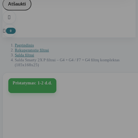
Atšaukti


0
Pagrindinis
Rekuperatorių filtrai
Salda filtrai
Salda Smarty 2X P filtrai – G4 + G4 / F7 + G4 filtrų komplektas
(185x168x25)
Pristatymas: 1-2 d.d.