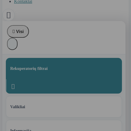
Kontaktai


Visi
Rekuperatorių filtrai

Valikliai
Informacija