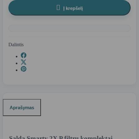

Į krepšelį
Dalintis
Aprašymas
Salda Smarty 2X P filtrų komplektai