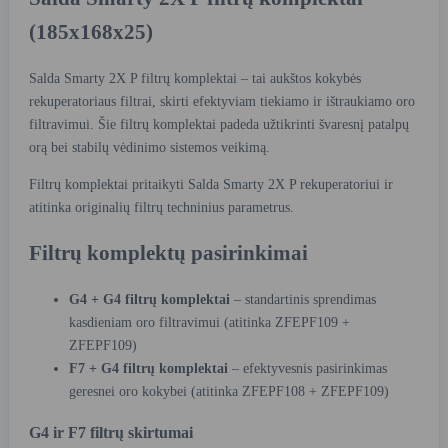
(185x168x25)
Salda Smarty 2X P filtrų komplektai – tai aukštos kokybės
rekuperatoriaus filtrai, skirti efektyviam tiekiamo ir ištraukiamo oro
filtravimui. Šie filtrų komplektai padeda užtikrinti švaresnį patalpų
orą bei stabilų vėdinimo sistemos veikimą.
Filtrų komplektai pritaikyti Salda Smarty 2X P rekuperatoriui ir
atitinka originalių filtrų techninius parametrus.
Filtrų komplektų pasirinkimai
G4 + G4 filtrų komplektai
– standartinis sprendimas
kasdieniam oro filtravimui (atitinka ZFEPF109 +
ZFEPF109)
F7 + G4 filtrų komplektai
– efektyvesnis pasirinkimas
geresnei oro kokybei (atitinka ZFEPF108 + ZFEPF109)
G4 ir F7 filtrų skirtumai