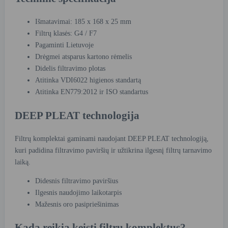
Išmatavimai: 185 x 168 x 25 mm
Filtrų klasės: G4 / F7
Pagaminti Lietuvoje
Drėgmei atsparus kartono rėmelis
Didelis filtravimo plotas
Atitinka VDI6022 higienos standartą
Atitinka EN779:2012 ir ISO standartus
DEEP PLEAT technologija
Filtrų komplektai gaminami naudojant DEEP PLEAT technologiją,
kuri padidina filtravimo paviršių ir užtikrina ilgesnį filtrų tarnavimo
laiką.
Didesnis filtravimo paviršius
Ilgesnis naudojimo laikotarpis
Mažesnis oro pasipriešinimas
Kada reikia keisti filtrų komplektus?