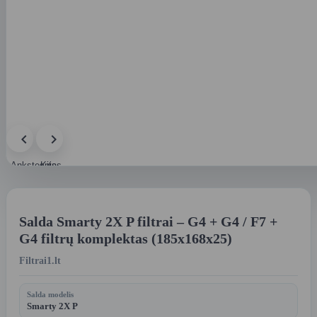
Ankstesnis
Kitas
paveikslėlis
paveikslėlis
Salda Smarty 2X P filtrai – G4 + G4 / F7 +
G4 filtrų komplektas (185x168x25)
Filtrai1.lt
Salda modelis
Smarty 2X P