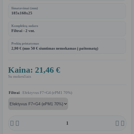
Išmatavimai (mm)
185x168x25
Komplektą sudaro
Filtrai - 2 vnt.
Prekių pristatymas
2,90 € (nuo 50 € siuntimas nemokamas į paštomatą)
Kaina:
21,46 €
Su mokesčiais
Filtrai
: Efektyvus F7+G4 (ePM1 70%)



