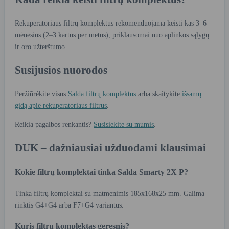
Rekuperatoriaus filtrų komplektus rekomenduojama keisti kas 3–6
mėnesius (2–3 kartus per metus), priklausomai nuo aplinkos sąlygų
ir oro užterštumo.
Susijusios nuorodos
Peržiūrėkite visus
Salda filtrų komplektus
arba skaitykite
išsamų
gidą apie rekuperatoriaus filtrus
.
Reikia pagalbos renkantis?
Susisiekite su mumis
.
DUK – dažniausiai užduodami klausimai
Kokie filtrų komplektai tinka Salda Smarty 2X P?
Tinka filtrų komplektai su matmenimis 185x168x25 mm. Galima
rinktis G4+G4 arba F7+G4 variantus.
Kuris filtrų komplektas geresnis?