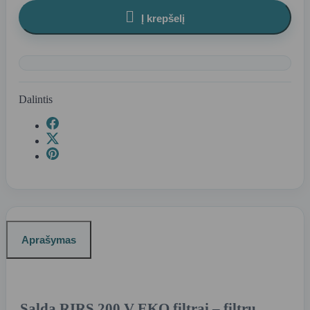

Į krepšelį
Dalintis
Aprašymas
Salda RIRS 200 V EKO filtrai – filtrų