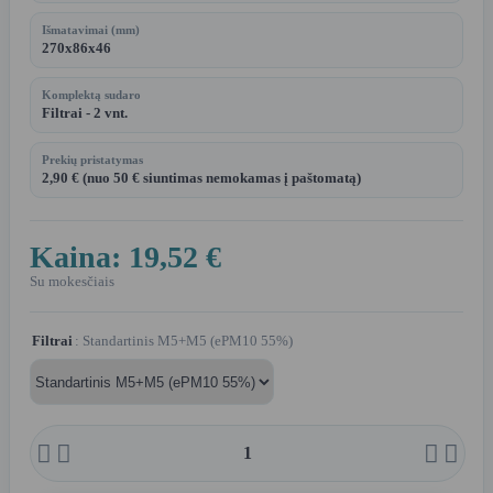
Išmatavimai (mm)
270x86x46
Komplektą sudaro
Filtrai - 2 vnt.
Prekių pristatymas
2,90 € (nuo 50 € siuntimas nemokamas į paštomatą)
Kaina:
19,52 €
Su mokesčiais
Filtrai
: Standartinis M5+M5 (ePM10 55%)



