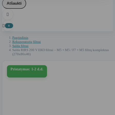
Atšaukti


0
Pagrindinis
Rekuperatorių filtrai
Salda filtrai
Salda RIRS 200 V EKO filtrai – M5 + M5 / F7 + M5 filtrų komplektas
(270x86x46)
Pristatymas: 1-2 d.d.