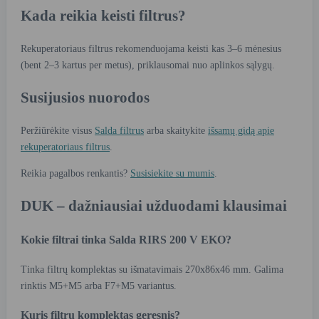
Kada reikia keisti filtrus?
Rekuperatoriaus filtrus rekomenduojama keisti kas 3–6 mėnesius
(bent 2–3 kartus per metus), priklausomai nuo aplinkos sąlygų.
Susijusios nuorodos
Peržiūrėkite visus
Salda filtrus
arba skaitykite
išsamų gidą apie
rekuperatoriaus filtrus
.
Reikia pagalbos renkantis?
Susisiekite su mumis
.
DUK – dažniausiai užduodami klausimai
Kokie filtrai tinka Salda RIRS 200 V EKO?
Tinka filtrų komplektas su išmatavimais 270x86x46 mm. Galima
rinktis M5+M5 arba F7+M5 variantus.
Kuris filtrų komplektas geresnis?