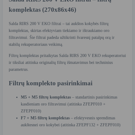
komplektas (270x86x46)
Salda RIRS 200 V EKO filtrai – tai aukštos kokybės filtrų
komplektas, skirtas efektyviam tiekiamo ir ištraukiamo oro
filtravimui. Šie filtrai padeda užtikrinti švaresnį patalpų orą ir
stabilų rekuperatoriaus veikimą.
Filtrų komplektas pritaikytas Salda RIRS 200 V EKO rekuperatoriui
ir tiksliai atitinka originalių filtrų išmatavimus bei techninius
parametrus.
Filtrų komplekto pasirinkimai
M5 + M5 filtrų komplektas
– standartinis pasirinkimas
kasdieniam oro filtravimui (atitinka ZFEPF010 +
ZFEPF010)
F7 + M5 filtrų komplektas
– efektyvesnis sprendimas
aukštesnei oro kokybei (atitinka ZFEPF132 + ZFEPF010)