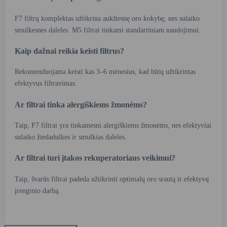
F7 filtrų komplektas užtikrina aukštesnę oro kokybę, nes sulaiko
smulkesnes daleles. M5 filtrai tinkami standartiniam naudojimui.
Kaip dažnai reikia keisti filtrus?
Rekomenduojama keisti kas 3–6 mėnesius, kad būtų užtikrintas
efektyvus filtravimas.
Ar filtrai tinka alergiškiems žmonėms?
Taip, F7 filtrai yra tinkamesni alergiškiems žmonėms, nes efektyviai
sulaiko žiedadulkes ir smulkias daleles.
Ar filtrai turi įtakos rekuperatoriaus veikimui?
Taip, švarūs filtrai padeda užtikrinti optimalų oro srautą ir efektyvų
įrenginio darbą.