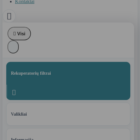
Kontaktai


Visi
Rekuperatorių filtrai

Valikliai
Informacija