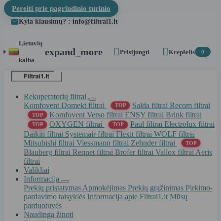
Pereiti prie pagrindinio turinio
Kyla klausimų? : info@filtrai1.lt
Lietuvių


expand_more
Prisijungti
Krepšelis
0
kalba
Rekuperatorių filtrai
Komfovent Domekt filtrai
Salda filtrai
Recom filtrai
TOP
Komfovent Verso filtrai
ENSY filtrai
Brink filtrai
TOP
OXYGEN filtrai
Paul filtrai
Electrolux filtrai
TOP
TOP
Daikin filtrai
Systemair filtrai
Flexit filtrai
WOLF filtrai
Mitsubishi filtrai
Viessmann filtrai
Zehnder filtrai
TOP
Blauberg filtrai
Reqnet filtrai
Brofer filtrai
Vallox filtrai
Aeris
filtrai
Valikliai
Informacija
Prekių pristatymas
Apmokėjimas
Prekių grąžinimas
Pirkimo-
pardavimo taisyklės
Informacija apie Filtrai1.lt
Mūsų
parduotuvės
Naudinga žinoti