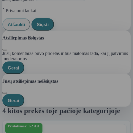
*
Privalomi laukai
Atšaukti
Siųsti
Atsiliepimas išsiųstas
Jūsų komentaras buvo pridėtas ir bus matomas tada, kai jį patvirtins
moderatorius.
Gerai
Jūsų atsiliepimas neišsiųstas
Gerai
4 kitos prekės toje pačioje kategorijoje
Pristatymas: 1-2 d.d.