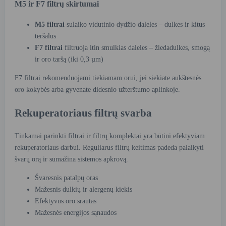
M5 ir F7 filtrų skirtumai
M5 filtrai
sulaiko vidutinio dydžio daleles – dulkes ir kitus
teršalus
F7 filtrai
filtruoja itin smulkias daleles – žiedadulkes, smogą
ir oro taršą (iki 0,3 µm)
F7 filtrai rekomenduojami tiekiamam orui, jei siekiate aukštesnės
oro kokybės arba gyvenate didesnio užterštumo aplinkoje.
Rekuperatoriaus filtrų svarba
Tinkamai parinkti filtrai ir filtrų komplektai yra būtini efektyviam
rekuperatoriaus darbui. Reguliarus filtrų keitimas padeda palaikyti
švarų orą ir sumažina sistemos apkrovą.
Švaresnis patalpų oras
Mažesnis dulkių ir alergenų kiekis
Efektyvus oro srautas
Mažesnės energijos sąnaudos