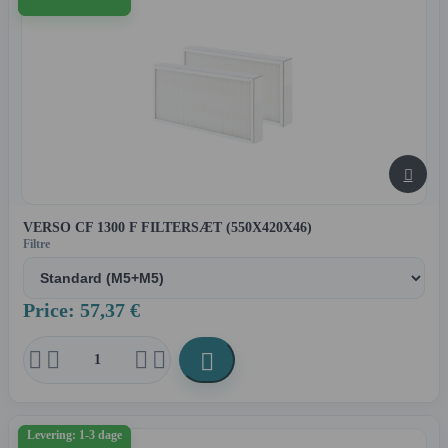

VERSO CF 1300 F FILTERSÆT (550X420X46)
Filtre
Price: 57,37 €





Levering: 1-3 dage