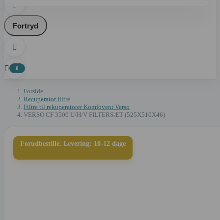

Fortryd


0
Forside
Recuperator filtre
Filtre til rekuperatorer Komfovent Verso
VERSO CF 3500 U/H/V FILTERSÆT (525X510X46)
Forudbestille. Levering: 10-12 dage