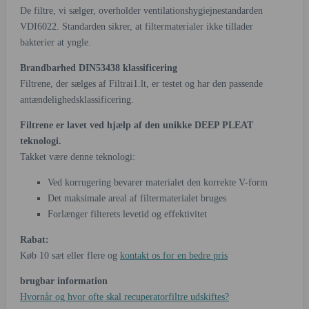
De filtre, vi sælger, overholder ventilationshygiejnestandarden
VDI6022. Standarden sikrer, at filtermaterialer ikke tillader
bakterier at yngle.
Brandbarhed DIN53438 klassificering
Filtrene, der sælges af Filtrai1.lt, er testet og har den passende
antændelighedsklassificering.
Filtrene er lavet ved hjælp af den unikke DEEP PLEAT
teknologi.
Takket være denne teknologi:
Ved korrugering bevarer materialet den korrekte V-form
Det maksimale areal af filtermaterialet bruges
Forlænger filterets levetid og effektivitet
Rabat:
Køb 10 sæt eller flere og
kontakt os for en bedre pris
brugbar information
Hvornår og hvor ofte skal recuperatorfiltre udskiftes?