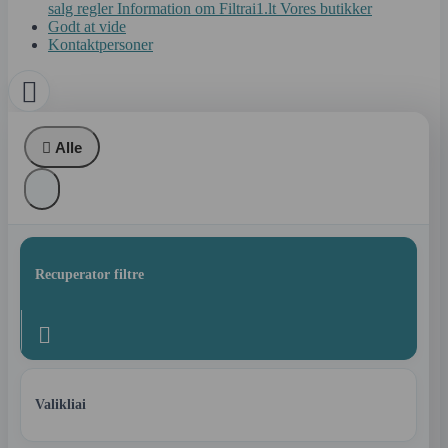
salg regler
Information om Filtrai1.lt
Vores butikker
Godt at vide
Kontaktpersoner


Alle
Recuperator filtre

Valikliai