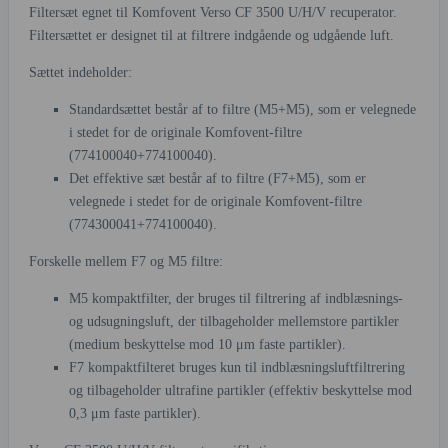
Filtersæt egnet til Komfovent Verso CF 3500 U/H/V recuperator.
Filtersættet er designet til at filtrere indgående og udgående luft.
Sættet indeholder:
Standardsættet består af to filtre (M5+M5), som er velegnede
i stedet for de originale Komfovent-filtre
(774100040+774100040).
Det effektive sæt består af to filtre (F7+M5), som er
velegnede i stedet for de originale Komfovent-filtre
(774300041+774100040).
Forskelle mellem F7 og M5 filtre:
M5 kompaktfilter, der bruges til filtrering af indblæsnings-
og udsugningsluft, der tilbageholder mellemstore partikler
(medium beskyttelse mod 10 μm faste partikler).
F7 kompaktfilteret bruges kun til indblæsningsluftfiltrering
og tilbageholder ultrafine partikler (effektiv beskyttelse mod
0,3 μm faste partikler).