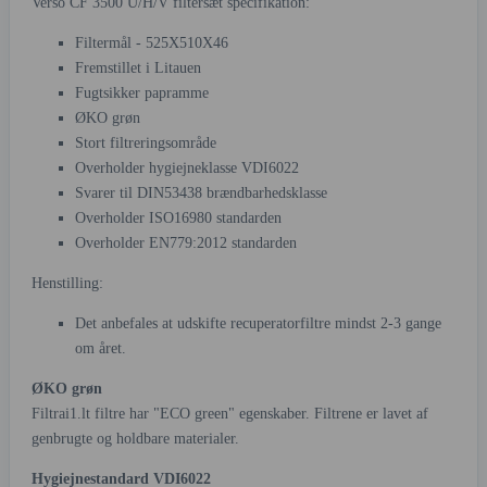
Verso CF 3500 U/H/V filtersæt specifikation:
Filtermål - 525X510X46
Fremstillet i Litauen
Fugtsikker papramme
ØKO grøn
Stort filtreringsområde
Overholder hygiejneklasse VDI6022
Svarer til DIN53438 brændbarhedsklasse
Overholder ISO16980 standarden
Overholder EN779:2012 standarden
Henstilling:
Det anbefales at udskifte recuperatorfiltre mindst 2-3 gange
om året.
ØKO grøn
Filtrai1.lt filtre har "ECO green" egenskaber. Filtrene er lavet af
genbrugte og holdbare materialer.
Hygiejnestandard VDI6022