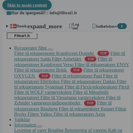
Skip to main content
Har du spørgsmål? : info@filtrai1.lt
Log


expand_more
Dansk
Indkøbskurv
0
ind
Recuperator filtre
Filtre til rekuperatorer Komfovent Domekt
Filtre til
TOP
rekuperatorer Salda
Filtre Anbefalet
Filtre til
TOP
rekuperatorer Komfovent Verso
Filtre til rekuperatorer ENSY
Filtre til rekuperatorer Brink
Filtre til rekuperatorer
TOP
OXYGEN
Filtre til rekuperatorer Paul
Filtre til
TOP
rekuperatorer Electrolux
Filtre til rekuperatorer Daikin
Filtre
til rekuperatorer Systemair
Filtre til Flexit-rekuperatorer Flexit
Filtre til WOLF varmevekslere
Filtre til Mitsubishi
rekuperatorer
Filtre til Viessmann varmevekslere
Filtre til
Zehnder varmegenvindingsenheder
Filtre til
TOP
rekuperatorer Blauberg
Filtre til rekuperatorer Reqnet
Filtrai
Brofer
Filtrer Vallox
Filtre til rekuperatorer Aeris
Valikliai
Information
Levering af varer
Betaling
Returnering af varerne
Køb og