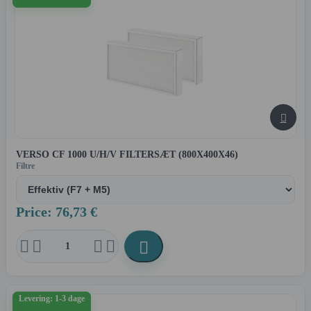

VERSO CF 1000 U/H/V FILTERSÆT (800X400X46)
Filtre
Price: 76,73 €





Levering: 1-3 dage