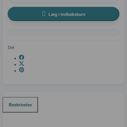

Læg i indkøbskurv
Del
Beskrivelse