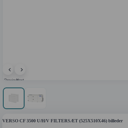
Previous
Next
image
image
VERSO CF 3500 U/H/V FILTERSÆT (525X510X46) billeder