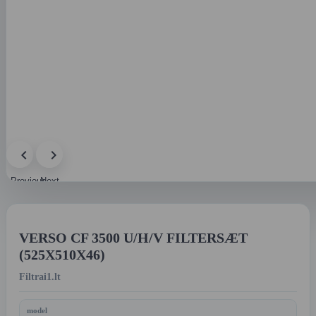
Previous
Next
image
image
VERSO CF 3500 U/H/V FILTERSÆT
(525X510X46)
Filtrai1.lt
model