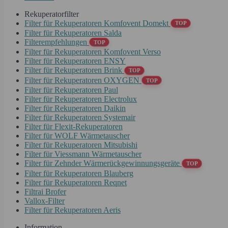
Rekuperatorfilter
Filter für Rekuperatoren Komfovent Domekt
TOP
Filter für Rekuperatoren Salda
Filterempfehlungen
TOP
Filter für Rekuperatoren Komfovent Verso
Filter für Rekuperatoren ENSY
Filter für Rekuperatoren Brink
TOP
Filter für Rekuperatoren OXYGEN
TOP
Filter für Rekuperatoren Paul
Filter für Rekuperatoren Electrolux
Filter für Rekuperatoren Daikin
Filter für Rekuperatoren Systemair
Filter für Flexit-Rekuperatoren
Filter für WOLF Wärmetauscher
Filter für Rekuperatoren Mitsubishi
Filter für Viessmann Wärmetauscher
Filter für Zehnder Wärmerückgewinnungsgeräte
TOP
Filter für Rekuperatoren Blauberg
Filter für Rekuperatoren Reqnet
Filtrai Brofer
Vallox-Filter
Filter für Rekuperatoren Aeris
Information