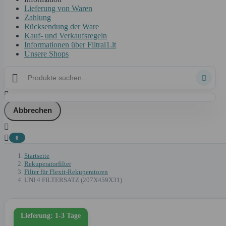
Lieferung von Waren
Zahlung
Rücksendung der Ware
Kauf- und Verkaufsregeln
Informationen über Filtrai1.lt
Unsere Shops



Abbrechen


0
Startseite
Rekuperatorfilter
Filter für Flexit-Rekuperatoren
UNI 4 FILTERSATZ (207X459X31)
Lieferung: 1-3 Tage