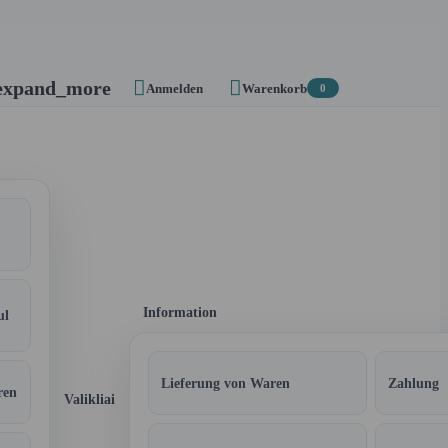


expand_more
Anmelden
Warenkorb
0
Information
ul
Lieferung von Waren
Zahlung
ren
Valikliai