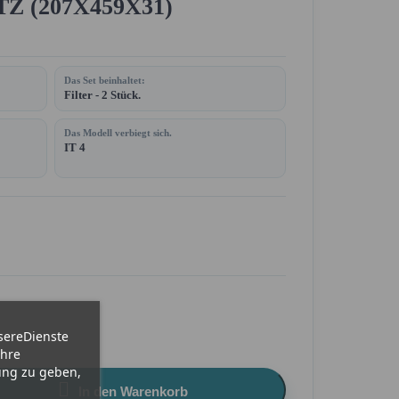
TZ (207X459X31)
Das Set beinhaltet:
Filter - 2 Stück.
Das Modell verbiegt sich.
IT 4
sereDienste
Ihre
ung zu geben,

In den Warenkorb