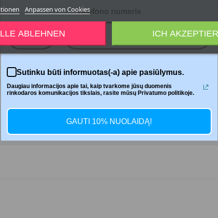
ationen
Anpassen von Cookies
Telefono numeris
LLE ABLEHNEN
ICH AKZEPTIE
+370
Teilen
Sutinku būti informuotas(-a) apie pasiūlymus.
Daugiau informacijos apie tai, kaip tvarkome jūsų duomenis
rinkodaros komunikacijos tikslais, rasite mūsų Privatumo politikoje.
GAUTI 10% NUOLAIDĄ!