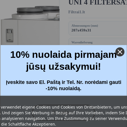
UNI 4 FILTERSA
Filtrai1.lt
Abmessungen (mm)
207x459x31
Warenlieferung
2,90 € (kostenloser Versand an
10% nuolaida pirmajam
Paketautomaten ab 50 €)
jūsų užsakymui!
Price:
25,33 €
Bruttopreis
Įveskite savo El. Paštą ir Tel. Nr. norėdami gauti
-10% nuolaidą.
Filter
: Wirksam (F7 + F7)
 verwendet eigene Cookies und Cookies von Drittanbietern, um un
. Und zeigen Sie Werbung in Bezug auf Ihre Vorlieben, indem Sie 
analysieren navigation. Um Ihre Zustimmung zu seiner Verwend




f die Schaltfläche Akzeptieren.