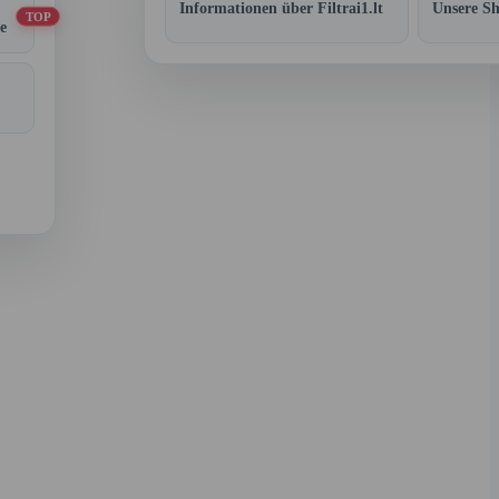
Informationen über Filtrai1.lt
Unsere S
TOP
e