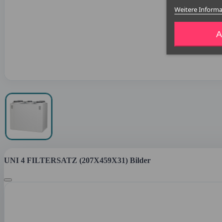
Weitere Inform
A
UNI 4 FILTERSATZ (207X459X31) Bilder