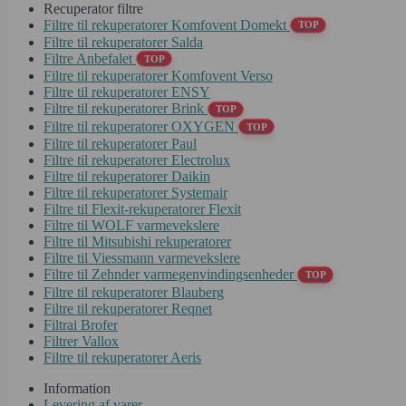
Recuperator filtre
Filtre til rekuperatorer Komfovent Domekt
TOP
Filtre til rekuperatorer Salda
Filtre Anbefalet
TOP
Filtre til rekuperatorer Komfovent Verso
Filtre til rekuperatorer ENSY
Filtre til rekuperatorer Brink
TOP
Filtre til rekuperatorer OXYGEN
TOP
Filtre til rekuperatorer Paul
Filtre til rekuperatorer Electrolux
Filtre til rekuperatorer Daikin
Filtre til rekuperatorer Systemair
Filtre til Flexit-rekuperatorer Flexit
Filtre til WOLF varmevekslere
Filtre til Mitsubishi rekuperatorer
Filtre til Viessmann varmevekslere
Filtre til Zehnder varmegenvindingsenheder
TOP
Filtre til rekuperatorer Blauberg
Filtre til rekuperatorer Reqnet
Filtrai Brofer
Filtrer Vallox
Filtre til rekuperatorer Aeris
Information
Levering af varer