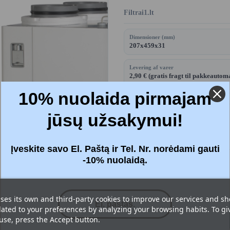
Filtrai1.lt
Dimensioner (mm)
207x459x31
Levering af varer
2,90 € (gratis fragt til pakkeautom
50 €)
10% nuolaida pirmajam
jūsų užsakymui!
Price:
25,33 €
Inkl. moms
Įveskite savo El. Paštą ir Tel. Nr. norėdami gauti
-10% nuolaidą.
Filtre
: Effektiv (F7 + F7)
ses its own and third-party cookies to improve our services and s
lated to your preferences by analyzing your browsing habits. To gi




 use, press the Accept button.