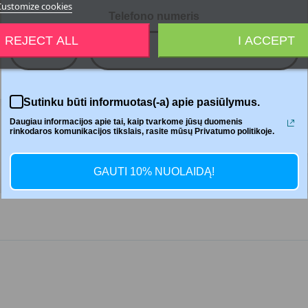
Customize cookies
Telefono numeris
REJECT ALL
I ACCEPT
+370
Del
Sutinku būti informuotas(-a) apie pasiūlymus.
Daugiau informacijos apie tai, kaip tvarkome jūsų duomenis
rinkodaros komunikacijos tikslais, rasite mūsų Privatumo politikoje.
GAUTI 10% NUOLAIDĄ!