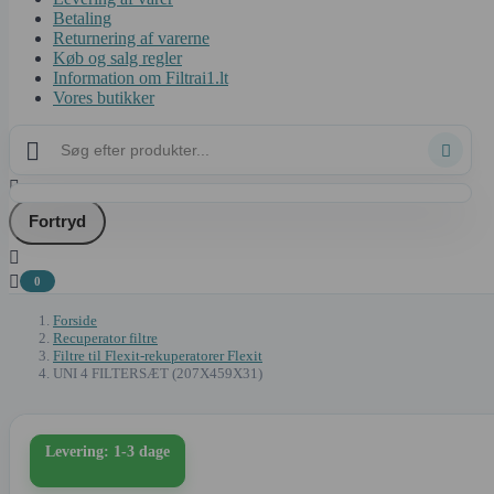
Betaling
Returnering af varerne
Køb og salg regler
Information om Filtrai1.lt
Vores butikker



Fortryd


0
Forside
Recuperator filtre
Filtre til Flexit-rekuperatorer Flexit
UNI 4 FILTERSÆT (207X459X31)
Levering: 1-3 dage