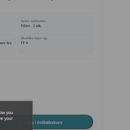
Sættet indeholder:
Filtre - 2 stk.
Modellen bøjer sig.
ater fra
IT 4
how you
ve your

Læg i indkøbskurv