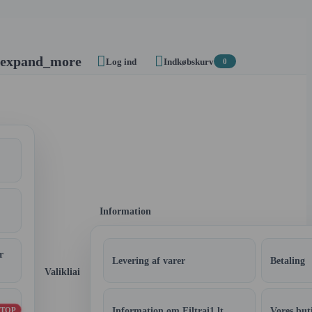


expand_more
Log ind
Indkøbskurv
0
Information
r
Levering af varer
Betaling
Valikliai
Information om Filtrai1.lt
Vores but
TOP