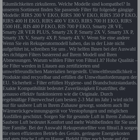
Räumlichkeiten zirkulieren. Welche Modelle sind kompatibel? In
unserem Sortiment finden Sie passende Filter für folgende gängige
Modelle: RIRS 200 V EKO, RIRS 300 V EKO, RIRS 350 P EKO,
RIRS 400 H EKO, RIRS 400 V EKO, RIRS 700 H EKO, RIRS
1500 HE, RIS 400 P EKO, RIS 700 P EKO, Smarty 2R VE,
Smarty 2R VER PLUS, Smarty 2X P, Smarty 2X V, Smarty 3X P,
Smarty 3X V, Smarty 4X P, Smarty 4X V. Wenn Sie eine andere
Wenn Sie ein Rekuperatormodell haben, das in der Liste nicht
aufgeführt ist, schreiben Sie uns . Wir helfen Ihnen bei der Auswahl
des richtigen Filters basierend auf Ihrem Modell und Ihren
Abmessungen. Warum wählen Filter von Filtrai1.lt? Hohe Qualität –
die Filter werden in Litauen aus zertifizierten und
umweltfreundlichen Materialien hergestellt. Umweltfreundlichkeit –
Produkte sind recycelbar und erfüllen die Umweltanforderungen der
EU. Sicherheit – Filter erfüllen Hygiene- und Brandschutzstandards.
Exakte Kompatibilität bedeutet Zuverlässigkeit Ersatzfilter, die
genauso effektiv funktionieren wie die Originale. Durch
regelmäßige Filterwechsel (am besten 2-3 Mal im Jahr ) wird nicht
nur für saubere Luft in Ihrem Zuhause gesorgt, sondern auch Ihr
Wärmerückgewinnungsgerät vor Verstopfungen und möglichen
Ausfällen geschützt. Sorgen Sie für gesunde Luft in Ihrem Zuhause
Saubere Luft bedeutet Komfort und mehr Wohlbefinden für Sie und
Ihre Familie. Bei der Auswahl Rekuperatorfilter von filtrai1.lt sorgen
für einen effizienten Betrieb des Geräts, geringere Energiekosten
und stets frische Luft zu Hause. Befehl Filter noch heute auf der