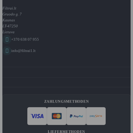
Filtrai.lt
Gruodo g. 7
Kaunas
LT-47250
Lietuva

+370 638 07 955

info@filtrai1.lt
ZAHLUNGSMETHODEN
LIEFERMETHODEN