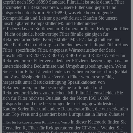
geprüft nach ISO 16890 Standard Filtrai1.lt ist stolz darauf, Filter
anzubieten für Rekuperatoren. Unsere Filter sind geprüft und
entsprechen der Norm ISO 16890, was eine hervorragende
Kompatibilität und Leistung gewährleistet. Kaufen Sie unsere
unschlagbaren Kompaktfilter M5 und Filter anderer
Effizienzklassen. Sortiment an Rekuperatorfiltern: Rekuperatorfilter
: Nicht originale, hochwertige Filter für alle gängigen für
Rekuperatormodelle. Kompaktfilter M5, F7 : fängt mittlere und
feine Partikel ein und sorgt so für eine bessere Luftqualität im Haus.
Filter : spezifische Filter, angepasst Wärmetauscher der Serie,
einschließlich R 200 V, R 300 V, R 400 V und R 450 V. Filter für
Rekuperatoren : Filter verschiedener Effizienzklassen, angepasst an
unterschiedliche Bedürfnisse und Umgebungsbedingungen. Wenn
Sie sich für Filtrai1.lt entscheiden, entscheiden Sie sich für Qualität
und Zuverlässigkeit: Unser Vertrieb Filter werden sorgfältig
hergestellt unter Berücksichtigung Spezifikationen von
Rekuperatoren, um die bestmögliche Luftqualität und
Rekuperatoreffizienz zu erreichen. Mit Filtrai1.lt entscheiden Sie
sich für Filter höchster Qualität, die der Norm ISO 16890
entsprechen und eine hervorragende Leistung gewährleisten.
Kaufen Serienfilter und andere Rekuperatorfilter, die wir verkaufen
zum Top-Preis und garantiert beste Luftqualität in Ihrem Zuhause.
In dieser Kategorie finden Sie,
Filter für Rekuperatoren Komfovent Verso
Hersteller, R, Filter für Rekuperatoren der CF-Serie. Wählen Sie