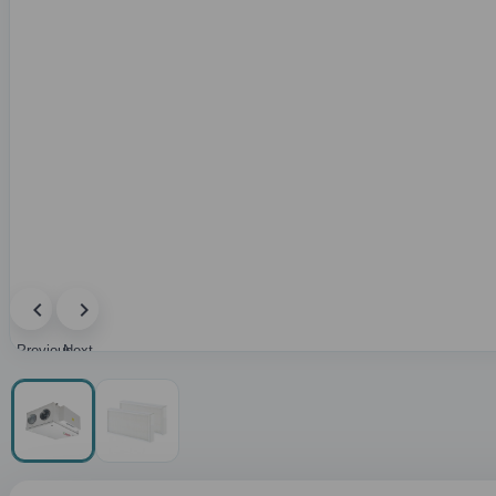
Previous
Next
image
image