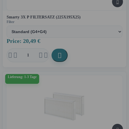

Smarty 3X P FILTERSATZ (225X195X25)
Filter
Price: 20,49 €





Lieferung: 1-3 Tage