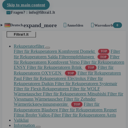
Skip to main content
Fragen? : info@filtrai1.lt


expand_more
Deutsch
Anmelden
Warenkorb
0
Rekuperatorfilter
Filter für Rekuperatoren Komfovent Domekt
Filter
TOP
für Rekuperatoren Salda
Filterempfehlungen
Filter
TOP
für Rekuperatoren Komfovent Verso
Filter für Rekuperatoren
ENSY
Filter für Rekuperatoren Brink
Filter für
TOP
Rekuperatoren OXYGEN
Filter für Rekuperatoren
TOP
Paul
Filter für Rekuperatoren Electrolux
Filter für
Rekuperatoren Daikin
Filter für Rekuperatoren Systemair
Filter für Flexit-Rekuperatoren
Filter für WOLF
Wärmetauscher
Filter für Rekuperatoren Mitsubishi
Filter für
Viessmann Wärmetauscher
Filter für Zehnder
Wärmerückgewinnungsgeräte
Filter für
TOP
Rekuperatoren Blauberg
Filter für Rekuperatoren Reqnet
Filtrai Brofer
Vallox-Filter
Filter für Rekuperatoren Aeris
Valikliai
Information