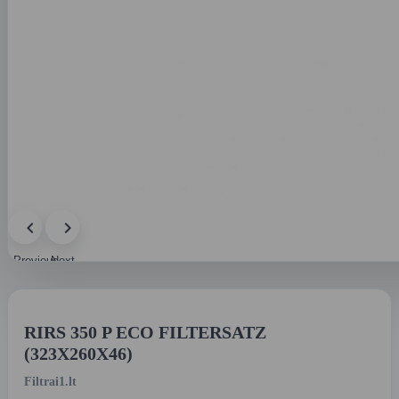
Previous
Next
image
image
RIRS 350 P ECO FILTERSATZ
(323X260X46)
Filtrai1.lt