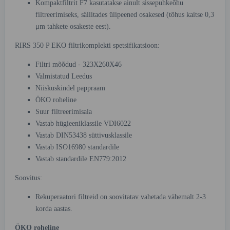
Kompaktfiltrit F7 kasutatakse ainult sissepuhkeõhu
filtreerimiseks, säilitades ülipeened osakesed (tõhus kaitse 0,3
μm tahkete osakeste eest).
RIRS 350 P EKO filtrikomplekti spetsifikatsioon:
Filtri mõõdud - 323X260X46
Valmistatud Leedus
Niiskuskindel pappraam
ÖKO roheline
Suur filtreerimisala
Vastab hügieeniklassile VDI6022
Vastab DIN53438 süttivusklassile
Vastab ISO16980 standardile
Vastab standardile EN779:2012
Soovitus:
Rekuperaatori filtreid on soovitatav vahetada vähemalt 2-3
korda aastas.
ÖKO roheline