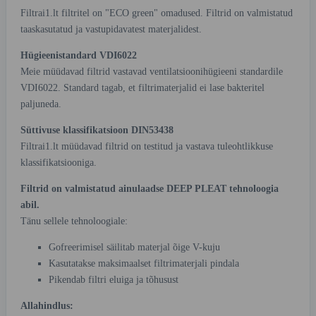
Filtrai1.lt filtritel on "ECO green" omadused. Filtrid on valmistatud
taaskasutatud ja vastupidavatest materjalidest.
Hügieenistandard VDI6022
Meie müüdavad filtrid vastavad ventilatsioonihügieeni standardile
VDI6022. Standard tagab, et filtrimaterjalid ei lase bakteritel
paljuneda.
Süttivuse klassifikatsioon DIN53438
Filtrai1.lt müüdavad filtrid on testitud ja vastava tuleohtlikkuse
klassifikatsiooniga.
Filtrid on valmistatud ainulaadse DEEP PLEAT tehnoloogia
abil.
Tänu sellele tehnoloogiale:
Gofreerimisel säilitab materjal õige V-kuju
Kasutatakse maksimaalset filtrimaterjali pindala
Pikendab filtri eluiga ja tõhusust
Allahindlus: