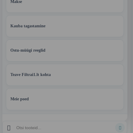
Makse
Kauba tagastamine
Ostu-müügi reeglid
Teave Filtrai1.lt kohta
Meie poed

