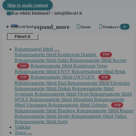
Skip to main content
Kas tekkis küsimusi? : info@filtrai1.lt


expand_more
Eesti keel
Sisene
Ostukorv:
0
Rekuperaatori filtrid
Rekuperaatorite filtrid Komfovent Domekt
TOP
Rekuperaatorite filtrid Salda
Rekuperaatorite filtrid Recom
Rekuperaatorite filtrid Komfovent Verso
TOP
Rekuperaatorite filtrid ENSY
Rekuperaatorite filtrid Brink
Rekuperaatorite filtrid OXYGEN
TOP
TOP
Rekuperaatorite filtrid Paul
Rekuperaatorite filtrid Electrolux
Rekuperaatorite filtrid Daikin
Rekuperaatorite filtrid
Systemair
Rekuperaatorite filtrid Flexit
Rekuperaatorite filtrid
WOLF
Rekuperaatorite filtrid Mitsubishi
Rekuperaatorite
filtrid Viessmann
Rekuperaatorite filtrid Zehnder
TOP
Rekuperaatorite filtrid Blauberg
Rekuperaatorite filtrid Reqnet
Rekuperaatorite filtrid Brofer
Rekuperaatorite filtrid Vallox
Rekuperaatorite filtrid Aeris
Valikliai
Teave