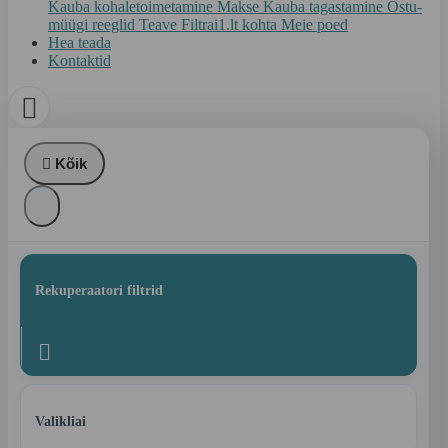
Kauba kohaletoimetamine
Makse
Kauba tagastamine
Ostu-
müügi reeglid
Teave Filtrai1.lt kohta
Meie poed
Hea teada
Kontaktid


Kõik
Rekuperaatori filtrid

Valikliai