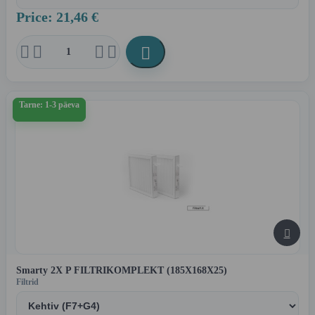
Price: 21,46 €





Tarne: 1-3 päeva

Smarty 2X P FILTRIKOMPLEKT (185X168X25)
Filtrid