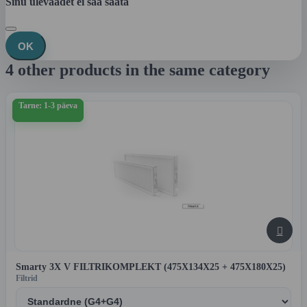
Sinu ülevaadet ei saa saata
OK
4 other products in the same category
Tarne: 1-3 päeva

Smarty 3X V FILTRIKOMPLEKT (475X134X25 + 475X180X25)
Filtrid