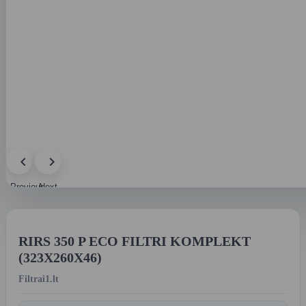
Previous
Next
image
image
RIRS 350 P ECO FILTRI KOMPLEKT
(323X260X46)
Filtrai1.lt