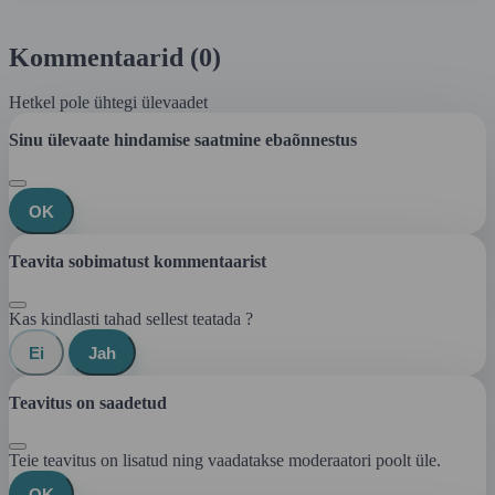
Kommentaarid (0)
Hetkel pole ühtegi ülevaadet
Sinu ülevaate hindamise saatmine ebaõnnestus
OK
Teavita sobimatust kommentaarist
Kas kindlasti tahad sellest teatada ?
Ei
Jah
Teavitus on saadetud
Teie teavitus on lisatud ning vaadatakse moderaatori poolt üle.
OK