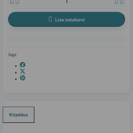





Lisa ostukorvi
Jaga
Kirjeldus