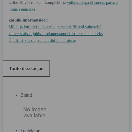
Ostke 10 või rohkem komplekti ja
võtke meiega ühendust parema
hinna saamiseks
kasulik informatsioon
Millal ja kui tihti tuleks rekuperaatori filtreid vahetada?
Universaalsed juhised rekuperaatori filtrite vahetamiseks
Õhufiltri klassid, standardid ja märgistus
Toote üksikasjad
Bränd
Tootekood