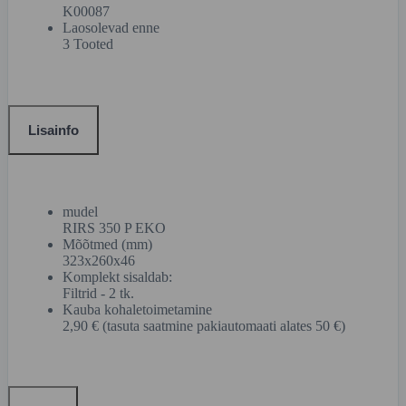
K00087
Laosolevad enne
3 Tooted
Lisainfo
mudel
RIRS 350 P EKO
Mõõtmed (mm)
323x260x46
Komplekt sisaldab:
Filtrid - 2 tk.
Kauba kohaletoimetamine
2,90 € (tasuta saatmine pakiautomaati alates 50 €)