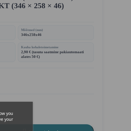
(346 × 258 × 46)
Mõõtmed (mm)
346x258x46
Kauba kohaletoimetamine
2,90 € (tasuta saatmine pakiautomaati
alates 50 €)
how you
ve your