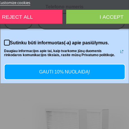




Customize cookies
Telefono numeris
REJECT ALL
I ACCEPT
+370
Jaga
Sutinku būti informuotas(-a) apie pasiūlymus.
Daugiau informacijos apie tai, kaip tvarkome jūsų duomenis
rinkodaros komunikacijos tikslais, rasite mūsų Privatumo politikoje.
GAUTI 10% NUOLAIDĄ!