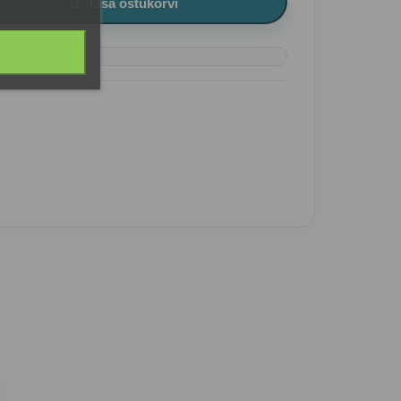

Lisa ostukorvi