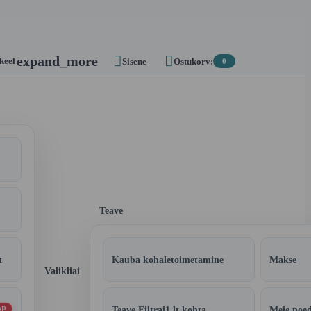


expand_more
 keel
Sisene
Ostukorv:
0
Teave
t
Kauba kohaletoimetamine
Makse
Valikliai
Teave Filtrai1.lt kohta
Meie poe
OP