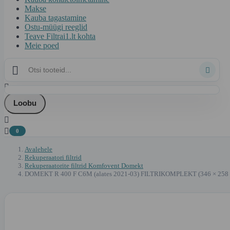
Makse
Kauba tagastamine
Ostu-müügi reeglid
Teave Filtrai1.lt kohta
Meie poed



Loobu


0
Avalehele
Rekuperaatori filtrid
Rekuperaatorite filtrid Komfovent Domekt
DOMEKT R 400 F C6M (alates 2021-03) FILTRIKOMPLEKT (346 × 258 