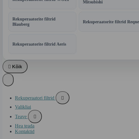
Mitsubishi
Rekuperaatorite filtrid
Rekuperaatorite filtrid Reqne
Blauberg
Rekuperaatorite filtrid Aeris

Kõik
Rekuperaatori filtrid

Valikliai
Teave

Hea teada
Kontaktid