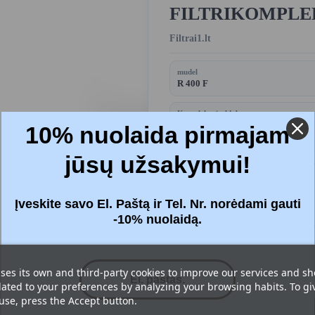
FILTRIKOMPLEKT 
Filtrai1.lt
mudel
R 400 F
Komplekt sisaldab:
Filtrid - 2 tk.
10% nuolaida pirmajam
jūsų užsakymui!
Price:
26,78 €
Įveskite savo El. Paštą ir Tel. Nr. norėdami gauti
Maksudega
-10% nuolaidą.
Filtrid
: Standardne (M5+M5)
ses its own and third-party cookies to improve our services and s
lated to your preferences by analyzing your browsing habits. To gi
 use, press the Accept button.