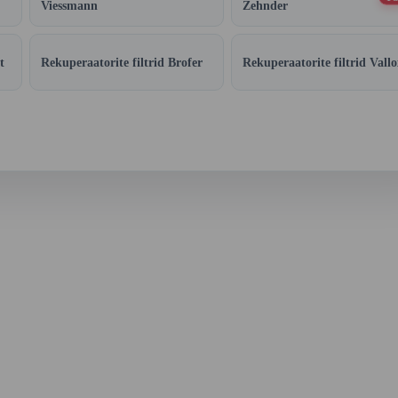
Viessmann
Zehnder
t
Rekuperaatorite filtrid Brofer
Rekuperaatorite filtrid Vallo