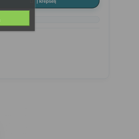

Į krepšelį
Ą