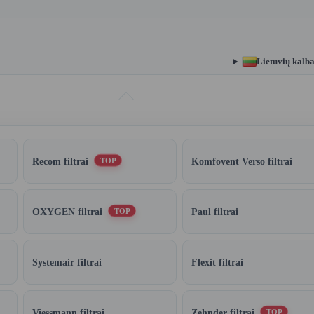
Lietuvių kalb
Recom filtrai
Komfovent Verso filtrai
TOP
OXYGEN filtrai
Paul filtrai
TOP
Systemair filtrai
Flexit filtrai
Viessmann filtrai
Zehnder filtrai
TOP