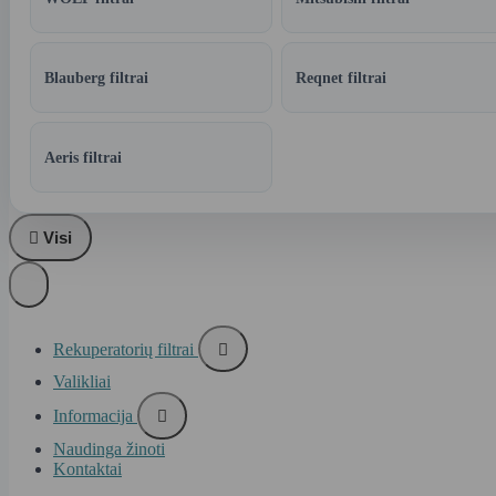
Blauberg filtrai
Reqnet filtrai
Aeris filtrai

Visi
Rekuperatorių filtrai

Valikliai
Informacija

Naudinga žinoti
Kontaktai