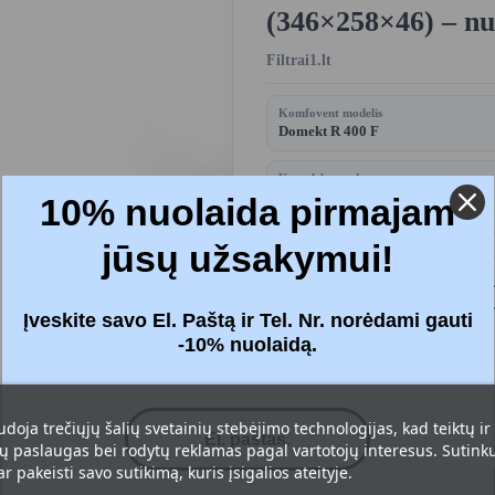
(346×258×46) – nu
Filtrai1.lt
Komfovent modelis
Domekt R 400 F
Komplektą sudaro
Filtrai - 2 vnt.
10% nuolaida pirmajam
jūsų užsakymui!
Kaina:
26,78 
Įveskite savo El. Paštą ir Tel. Nr. norėdami gauti
Su mokesčiais
-10% nuolaidą.
Filtrai
: Standartinis M5+M5 (ePM1
udoja trečiųjų šalių svetainių stebėjimo technologijas, kad teiktų ir
 paslaugas bei rodytų reklamas pagal vartotojų interesus. Sutinku 
r pakeisti savo sutikimą, kuris įsigalios ateityje.