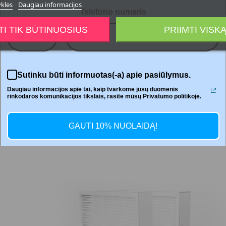




yklės
Daugiau informacijos
Telefono numeris
TI TIK BŪTINUOSIUS
PRIIMTI VISK
+370
Dalintis
Sutinku būti informuotas(-a) apie pasiūlymus.
Daugiau informacijos apie tai, kaip tvarkome jūsų duomenis
rinkodaros komunikacijos tikslais, rasite mūsų Privatumo politikoje.
GAUTI 10% NUOLAIDĄ!