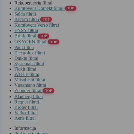
Rekuperatorių filtrai
Komfovent Domekt filtrai
TOP
Salda filtrai
Recom filtrai
TOP
Komfovent Verso filtrai
ENSY filtrai
Brink filtrai
TOP
OXYGEN filtrai
TOP
Paul filtrai
Electrolux filtrai
Daikin filtrai
Systemair filtrai
Flexit filtrai
WOLF filtrai
Mitsubishi filtrai
Viessmann filtrai
Zehnder filtrai
TOP
Blauberg filtrai
Reqnet filtrai
Brofer filtrai
Vallox filtrai
Aeris filtrai
Informacija
Prekių pristatymas