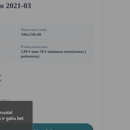
o 2021-03
Išmatavimai (mm)
346x258x46
Prekių pristatymas
2,90 € (nuo 50 € siuntimas nemokamas į
paštomatą)
€
0 55%)
 nuolat
ir galiu bet