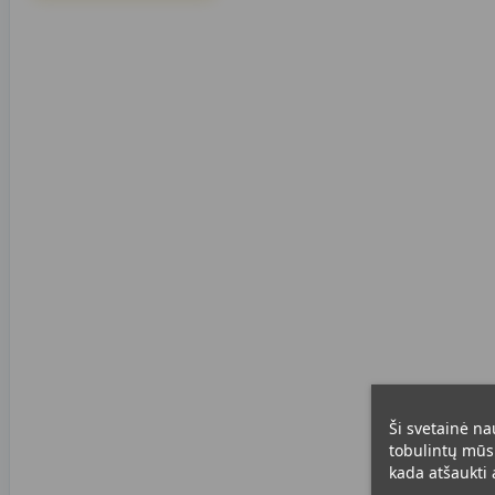
Ši svetainė na
tobulintų mūsų
kada atšaukti a