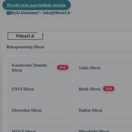
Pereiti prie pagrindinio turinio
Kyla klausimų? : info@filtrai1.lt
Rekuperatorių filtrai
Komfovent Domekt
Salda filtrai
TOP
filtrai
ENSY filtrai
Brink filtrai
TOP
Electrolux filtrai
Daikin filtrai
WOLF filtrai
Mitsubishi filtrai