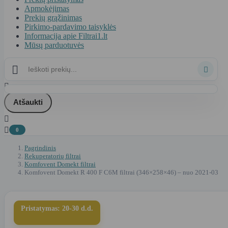
Apmokėjimas
Prekių grąžinimas
Pirkimo-pardavimo taisyklės
Informacija apie Filtrai1.lt
Mūsų parduotuvės



Atšaukti


0
Pagrindinis
Rekuperatorių filtrai
Komfovent Domekt filtrai
Komfovent Domekt R 400 F C6M filtrai (346×258×46) – nuo 2021-03
Pristatymas: 20-30 d.d.