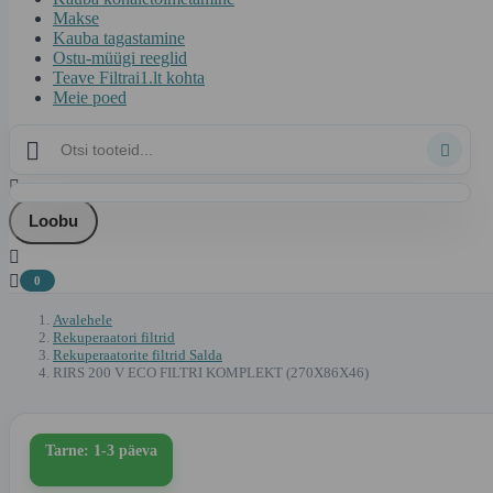
Makse
Kauba tagastamine
Ostu-müügi reeglid
Teave Filtrai1.lt kohta
Meie poed



Loobu


0
Avalehele
Rekuperaatori filtrid
Rekuperaatorite filtrid Salda
RIRS 200 V ECO FILTRI KOMPLEKT (270X86X46)
Tarne: 1-3 päeva