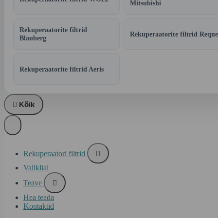
Mitsubishi
Rekuperaatorite filtrid
Rekuperaatorite filtrid Reqne
Blauberg
Rekuperaatorite filtrid Aeris

Kõik
Rekuperaatori filtrid

Valikliai
Teave

Hea teada
Kontaktid