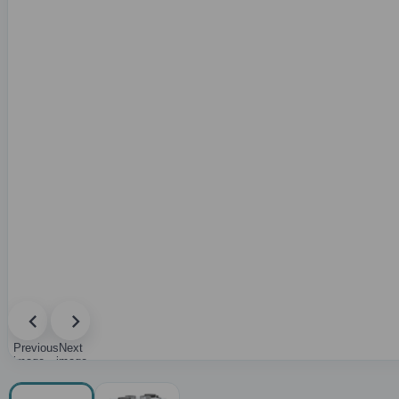
Previous
Next
image
image