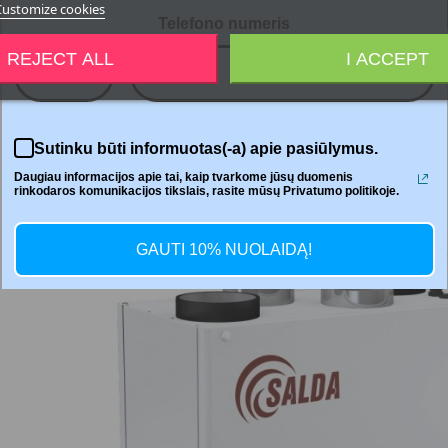




Customize cookies
Telefono numeris
REJECT ALL
I ACCEPT
+370
Jaga
Sutinku būti informuotas(-a) apie pasiūlymus.
Daugiau informacijos apie tai, kaip tvarkome jūsų duomenis
rinkodaros komunikacijos tikslais, rasite mūsų Privatumo politikoje.
GAUTI 10% NUOLAIDĄ!