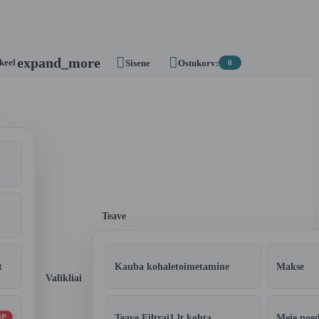


expand_more
 keel
Sisene
Ostukorv:
0
Teave
t
Kauba kohaletoimetamine
Makse
Valikliai
Teave Filtrai1.lt kohta
Meie poe
OP