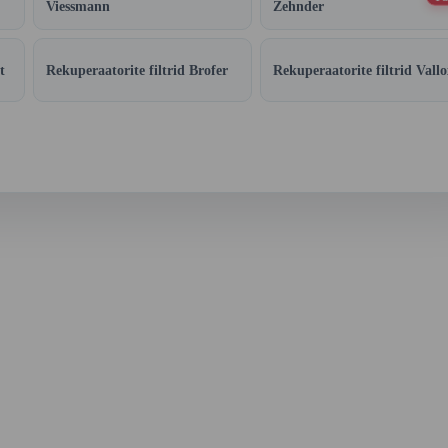
Viessmann
Zehnder
t
Rekuperaatorite filtrid Brofer
Rekuperaatorite filtrid Vallo