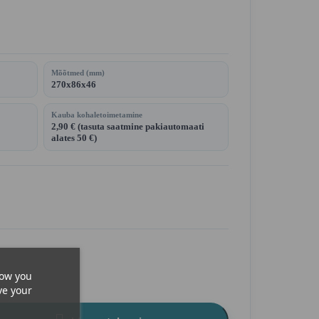
Mõõtmed (mm)
270x86x46
Kauba kohaletoimetamine
2,90 € (tasuta saatmine pakiautomaati
alates 50 €)
how you
ve your