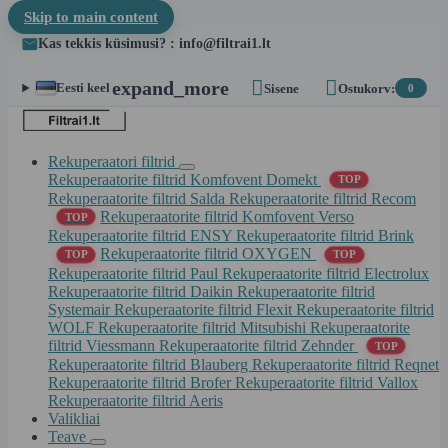
Skip to main content
Kas tekkis küsimusi? : info@filtrai1.lt


expand_more
Eesti keel
Sisene
Ostukorv:
0
Rekuperaatori filtrid
Rekuperaatorite filtrid Komfovent Domekt
TOP
Rekuperaatorite filtrid Salda
Rekuperaatorite filtrid Recom
Rekuperaatorite filtrid Komfovent Verso
TOP
Rekuperaatorite filtrid ENSY
Rekuperaatorite filtrid Brink
Rekuperaatorite filtrid OXYGEN
TOP
TOP
Rekuperaatorite filtrid Paul
Rekuperaatorite filtrid Electrolux
Rekuperaatorite filtrid Daikin
Rekuperaatorite filtrid
Systemair
Rekuperaatorite filtrid Flexit
Rekuperaatorite filtrid
WOLF
Rekuperaatorite filtrid Mitsubishi
Rekuperaatorite
filtrid Viessmann
Rekuperaatorite filtrid Zehnder
TOP
Rekuperaatorite filtrid Blauberg
Rekuperaatorite filtrid Reqnet
Rekuperaatorite filtrid Brofer
Rekuperaatorite filtrid Vallox
Rekuperaatorite filtrid Aeris
Valikliai
Teave