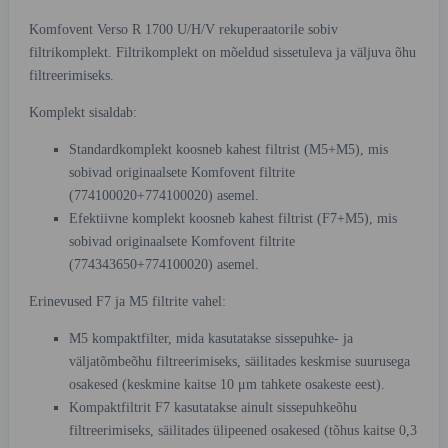
Komfovent Verso R 1700 U/H/V rekuperaatorile sobiv
filtrikomplekt. Filtrikomplekt on mõeldud sissetuleva ja väljuva õhu
filtreerimiseks.
Komplekt sisaldab:
Standardkomplekt koosneb kahest filtrist (M5+M5), mis
sobivad originaalsete Komfovent filtrite
(774100020+774100020) asemel.
Efektiivne komplekt koosneb kahest filtrist (F7+M5), mis
sobivad originaalsete Komfovent filtrite
(774343650+774100020) asemel.
Erinevused F7 ja M5 filtrite vahel:
M5 kompaktfilter, mida kasutatakse sissepuhke- ja
väljatõmbeõhu filtreerimiseks, säilitades keskmise suurusega
osakesed (keskmine kaitse 10 μm tahkete osakeste eest).
Kompaktfiltrit F7 kasutatakse ainult sissepuhkeõhu
filtreerimiseks, säilitades ülipeened osakesed (tõhus kaitse 0,3