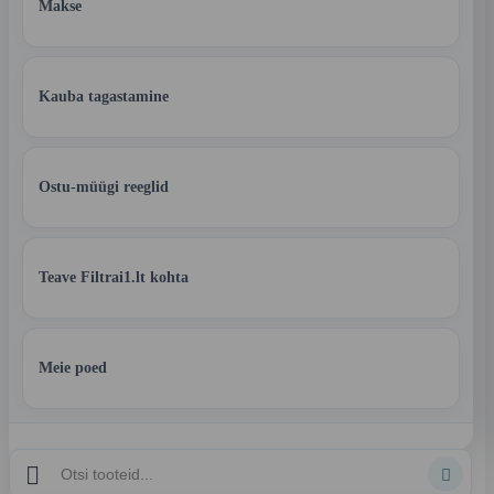
Makse
Kauba tagastamine
Ostu-müügi reeglid
Teave Filtrai1.lt kohta
Meie poed

