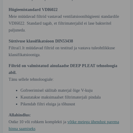
Hügieenistandard VDI6022
Meie müüdavad filtrid vastavad ventilatsioonihügieeni standardile
VDI6022. Standard tagab, et filtrimaterjalid ei lase bakteritel
paljuneda.
Süttivuse klassifikatsioon DIN53438
Filtrai1.lt müüdavad filtrid on testitud ja vastava tuleohtlikkuse
klassifikatsiooniga.
Filtrid on valmistatud ainulaadse DEEP PLEAT tehnoloogia
abil.
Tänu sellele tehnoloogiale:
Gofreerimisel säilitab materjal õige V-kuju
Kasutatakse maksimaalset filtrimaterjali pindala
Pikendab filtri eluiga ja tõhusust
Allahindlus:
Ostke 10 või rohkem komplekti ja
võtke meiega ühendust parema
hinna saamiseks