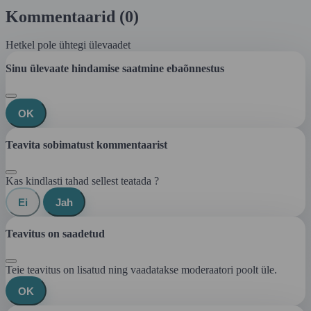
Kommentaarid (0)
Hetkel pole ühtegi ülevaadet
Sinu ülevaate hindamise saatmine ebaõnnestus
OK
Teavita sobimatust kommentaarist
Kas kindlasti tahad sellest teatada ?
Ei
Jah
Teavitus on saadetud
Teie teavitus on lisatud ning vaadatakse moderaatori poolt üle.
OK