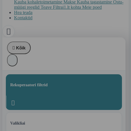
Kauba kohaletoimetamine
Makse
Kauba tagastamine
Ostu-
müügi reeglid
Teave Filtrai1.lt kohta
Meie poed
Hea teada
Kontaktid


Kõik
Rekuperaatori filtrid

Valikliai