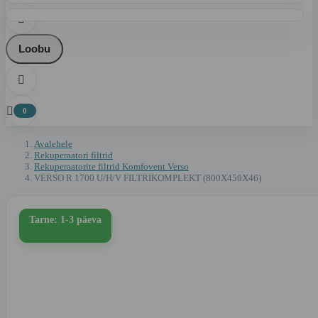

Loobu


0
Avalehele
Rekuperaatori filtrid
Rekuperaatorite filtrid Komfovent Verso
VERSO R 1700 U/H/V FILTRIKOMPLEKT (800X450X46)
Tarne: 1-3 päeva