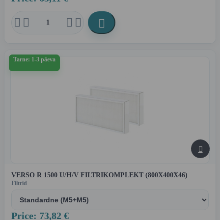





Tarne: 1-3 päeva

VERSO R 1500 U/H/V FILTRIKOMPLEKT (800X400X46)
Filtrid
Price: 73,82 €