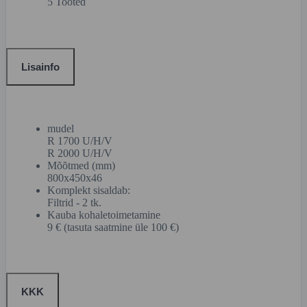
5 Tooted
Lisainfo
mudel
R 1700 U/H/V
R 2000 U/H/V
Mõõtmed (mm)
800x450x46
Komplekt sisaldab:
Filtrid - 2 tk.
Kauba kohaletoimetamine
9 € (tasuta saatmine üle 100 €)
KKK