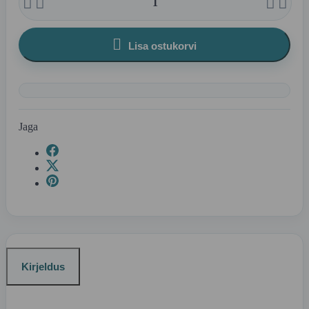





Lisa ostukorvi
Jaga
Kirjeldus