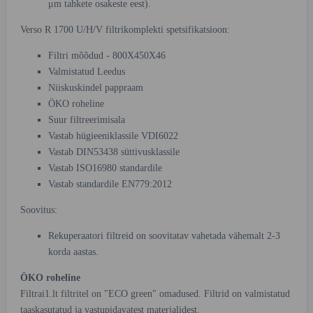
μm tahkete osakeste eest).
Verso R 1700 U/H/V filtrikomplekti spetsifikatsioon:
Filtri mõõdud - 800X450X46
Valmistatud Leedus
Niiskuskindel pappraam
ÖKO roheline
Suur filtreerimisala
Vastab hügieeniklassile VDI6022
Vastab DIN53438 süttivusklassile
Vastab ISO16980 standardile
Vastab standardile EN779:2012
Soovitus:
Rekuperaatori filtreid on soovitatav vahetada vähemalt 2-3
korda aastas.
ÖKO roheline
Filtrai1.lt filtritel on "ECO green" omadused. Filtrid on valmistatud
taaskasutatud ja vastupidavatest materjalidest.