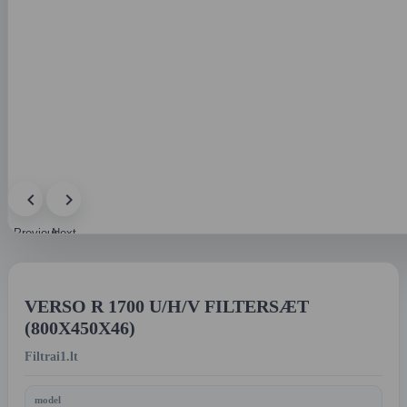
Previous
Next
image
image
VERSO R 1700 U/H/V FILTERSÆT
(800X450X46)
Filtrai1.lt
model