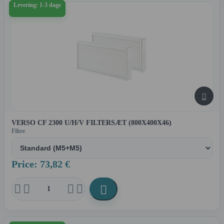
Levering: 1-3 dage

VERSO CF 2300 U/H/V FILTERSÆT (800X400X46)
Filtre
Price: 73,82 €




