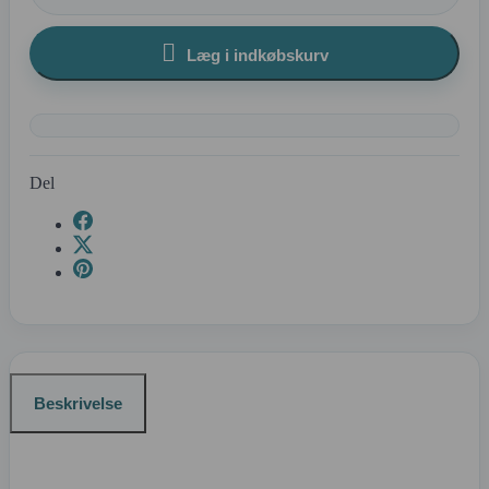

Læg i indkøbskurv
Del
Beskrivelse