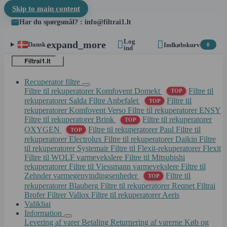
Skip to main content
Har du spørgsmål? : info@filtrai1.lt
Log


expand_more
Dansk
Indkøbskurv
0
ind
Recuperator filtre
Filtre til rekuperatorer Komfovent Domekt
Filtre til
TOP
rekuperatorer Salda
Filtre Anbefalet
Filtre til
TOP
rekuperatorer Komfovent Verso
Filtre til rekuperatorer ENSY
Filtre til rekuperatorer Brink
Filtre til rekuperatorer
TOP
OXYGEN
Filtre til rekuperatorer Paul
Filtre til
TOP
rekuperatorer Electrolux
Filtre til rekuperatorer Daikin
Filtre
til rekuperatorer Systemair
Filtre til Flexit-rekuperatorer Flexit
Filtre til WOLF varmevekslere
Filtre til Mitsubishi
rekuperatorer
Filtre til Viessmann varmevekslere
Filtre til
Zehnder varmegenvindingsenheder
Filtre til
TOP
rekuperatorer Blauberg
Filtre til rekuperatorer Reqnet
Filtrai
Brofer
Filtrer Vallox
Filtre til rekuperatorer Aeris
Valikliai
Information
Levering af varer
Betaling
Returnering af varerne
Køb og