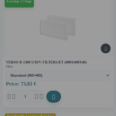
Levering: 1-3 dage

VERSO R 1300 U/H/V FILTERSÆT (800X400X46)
Filtre
Price: 73,82 €




