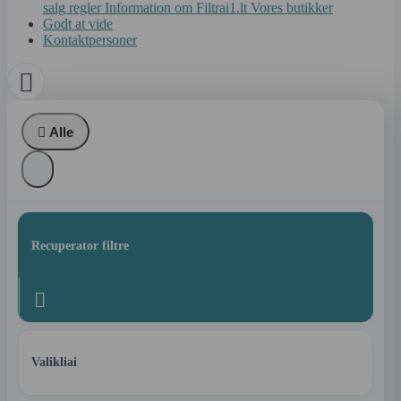
salg regler
Information om Filtrai1.lt
Vores butikker
Godt at vide
Kontaktpersoner


Alle
Recuperator filtre

Valikliai