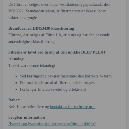
De filtre, vi sælger, overholder ventilationshygiejnestandarden
VDI6022. Standarden sikrer, at filtermaterialer ikke tillader
bakterier at yngle.
Brandbarhed DIN53438 klassificering
Filtrene, der sælges af Filtrai1.lt, er testet og har den passende
antændelighedsklassificering.
Filtrene er lavet ved hjælp af den unikke DEEP PLEAT
teknologi.
Takket være denne teknologi:
Ved korrugering bevarer materialet den korrekte V-form
Det maksimale areal af filtermaterialet bruges
Forlænger filterets levetid og effektivitet
Rabat:
Køb 10 sæt eller flere og
kontakt os for en bedre pris
brugbar information
Hvornår og hvor ofte skal recuperatorfiltre udskiftes?