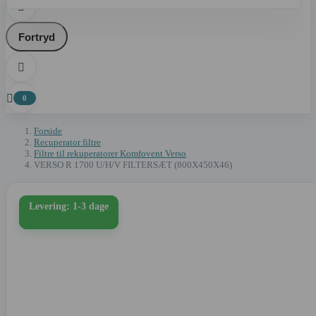

Fortryd


0
Forside
Recuperator filtre
Filtre til rekuperatorer Komfovent Verso
VERSO R 1700 U/H/V FILTERSÆT (800X450X46)
Levering: 1-3 dage