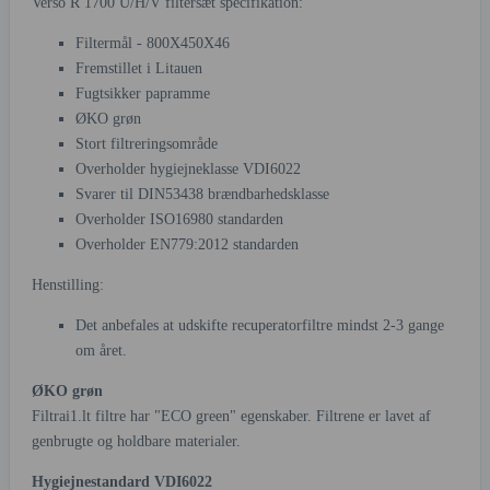
Verso R 1700 U/H/V filtersæt specifikation:
Filtermål - 800X450X46
Fremstillet i Litauen
Fugtsikker papramme
ØKO grøn
Stort filtreringsområde
Overholder hygiejneklasse VDI6022
Svarer til DIN53438 brændbarhedsklasse
Overholder ISO16980 standarden
Overholder EN779:2012 standarden
Henstilling:
Det anbefales at udskifte recuperatorfiltre mindst 2-3 gange
om året.
ØKO grøn
Filtrai1.lt filtre har "ECO green" egenskaber. Filtrene er lavet af
genbrugte og holdbare materialer.
Hygiejnestandard VDI6022