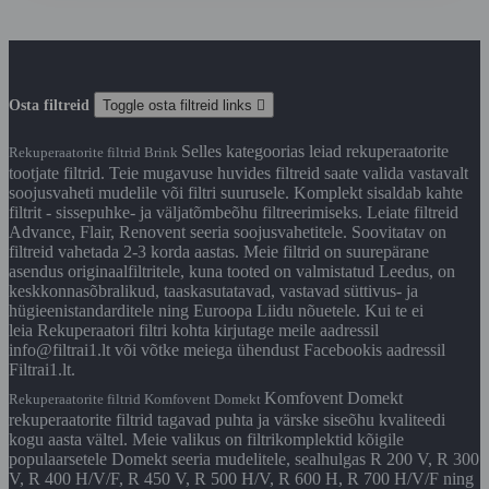
Osta filtreid
Toggle osta filtreid links

Selles kategoorias leiad rekuperaatorite
Rekuperaatorite filtrid Brink
tootjate filtrid. Teie mugavuse huvides filtreid saate valida vastavalt
soojusvaheti mudelile või filtri suurusele. Komplekt sisaldab kahte
filtrit - sissepuhke- ja väljatõmbeõhu filtreerimiseks. Leiate filtreid
Advance, Flair, Renovent seeria soojusvahetitele. Soovitatav on
filtreid vahetada 2-3 korda aastas. Meie filtrid on suurepärane
asendus originaalfiltritele, kuna tooted on valmistatud Leedus, on
keskkonnasõbralikud, taaskasutatavad, vastavad süttivus- ja
hügieenistandarditele ning Euroopa Liidu nõuetele. Kui te ei
leia Rekuperaatori filtri kohta kirjutage meile aadressil
info@filtrai1.lt või võtke meiega ühendust Facebookis aadressil
Filtrai1.lt.
Komfovent Domekt
Rekuperaatorite filtrid Komfovent Domekt
rekuperaatorite filtrid tagavad puhta ja värske siseõhu kvaliteedi
kogu aasta vältel. Meie valikus on filtrikomplektid kõigile
populaarsetele Domekt seeria mudelitele, sealhulgas R 200 V, R 300
V, R 400 H/V/F, R 450 V, R 500 H/V, R 600 H, R 700 H/V/F ning