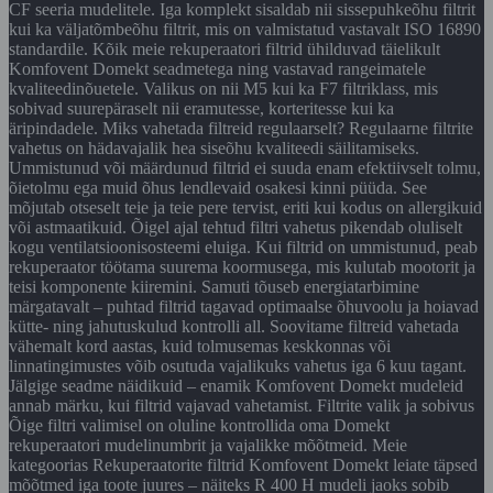
CF seeria mudelitele. Iga komplekt sisaldab nii sissepuhkeõhu filtrit
kui ka väljatõmbeõhu filtrit, mis on valmistatud vastavalt ISO 16890
standardile. Kõik meie rekuperaatori filtrid ühilduvad täielikult
Komfovent Domekt seadmetega ning vastavad rangeimatele
kvaliteedinõuetele. Valikus on nii M5 kui ka F7 filtriklass, mis
sobivad suurepäraselt nii eramutesse, korteritesse kui ka
äripindadele. Miks vahetada filtreid regulaarselt? Regulaarne filtrite
vahetus on hädavajalik hea siseõhu kvaliteedi säilitamiseks.
Ummistunud või määrdunud filtrid ei suuda enam efektiivselt tolmu,
õietolmu ega muid õhus lendlevaid osakesi kinni püüda. See
mõjutab otseselt teie ja teie pere tervist, eriti kui kodus on allergikuid
või astmaatikuid. Õigel ajal tehtud filtri vahetus pikendab oluliselt
kogu ventilatsioonisosteemi eluiga. Kui filtrid on ummistunud, peab
rekuperaator töötama suurema koormusega, mis kulutab mootorit ja
teisi komponente kiiremini. Samuti tõuseb energiatarbimine
märgatavalt – puhtad filtrid tagavad optimaalse õhuvoolu ja hoiavad
kütte- ning jahutuskulud kontrolli all. Soovitame filtreid vahetada
vähemalt kord aastas, kuid tolmusemas keskkonnas või
linnatingimustes võib osutuda vajalikuks vahetus iga 6 kuu tagant.
Jälgige seadme näidikuid – enamik Komfovent Domekt mudeleid
annab märku, kui filtrid vajavad vahetamist. Filtrite valik ja sobivus
Õige filtri valimisel on oluline kontrollida oma Domekt
rekuperaatori mudelinumbrit ja vajalikke mõõtmeid. Meie
kategoorias Rekuperaatorite filtrid Komfovent Domekt leiate täpsed
mõõtmed iga toote juures – näiteks R 400 H mudeli jaoks sobib