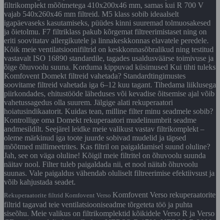
filtrikomplekt mõõtmetega 410x200x46 mm, samas kui R 700 V
vajab 540x260x46 mm filtreid. M5 klass sobib ideaalselt
igapäevaseks kasutamiseks, püüdes kinni suuremad tolmuosakesed
ja õietolmu. F7 filtriklass pakub kõrgemat filtreerimistaset ning on
eriti soovitatav allergikutele ja linnakeskkonnas elavatele peredele.
Kõik meie ventilatsioonifiltrid on keskkonnasõbralikud ning testitud
vastavalt ISO 16890 standardile, tagades usaldusväärse toimivuse ja
õige õhuvoolu suuna. Korduma kippuvad küsimused Kui tihti tuleks
Komfovent Domekt filtreid vahetada? Standardtingimustes
soovitame filtreid vahetada iga 6–12 kuu tagant. Tihedama liiklusega
piirkondades, ehitustööde läheduses või kevadise õitsemise ajal võib
vahetussagedus olla suurem. Jälgige alati rekuperaatori
hoiatusindikaatorit. Kuidas tean, milline filter minu seadmele sobib?
Kontrollige oma Domekt rekuperaatori mudelinumbrit seadme
andmesildilt. Seejärel leidke meie valikust vastav filtrikomplekt –
oleme märkinud iga toote juurde sobivad mudelid ja täpsed
mõõtmed millimeetrites. Kas filtril on paigaldamisel suund oluline?
Jah, see on väga oluline! Kõigil meie filtritel on õhuvoolu suunda
näitav nool. Filter tuleb paigaldada nii, et nool näitab õhuvoolu
suunas. Vale paigaldus vähendab oluliselt filtreerimise efektiivsust ja
võib kahjustada seadet.
Komfovent Verso rekuperaatorite
Rekuperaatorite filtrid Komfovent Verso
filtrid tagavad teie ventilatsiooniseadme tõrgeteta töö ja puhta
siseõhu. Meie valikus on filtrikomplektid kõikidele Verso R ja Verso