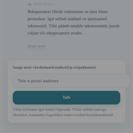
6258 Views
Rekuperaatori filtrite vahetamine on üsna lihtne
protseduur. Igal sellisel seadmel on spetsiaalsed
sektsioonid. Tihti pääseb nendele sektsioonidele juurde
väljast või rekuperaatorit avades...
Read more
Saage meie värskeimaid uudiseid ja eripakkumisi
Võite tellimuse igal hetkel lõpetada. Võtke selleks meiega
ühendust, kasutades õiguslikus teates toodud kontaktandmeid.