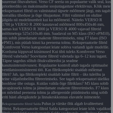
suuremat õhuvahetust. Verso CF seeria on populaarne valik seal, kus
prioriteediks on maksimaalne soojustagastuse efektiivsus. Kõik meie
rekuperaatori filtrid on valmistatud täpsete mõõtmete järgi, mis tagab
korraliku tiheduse ja õige õhujaotuse. Filtri valimisel on oluline
jälgida nii mudelinumbrit kui ka mõõtmeid. Näiteks VERSO R
1700 ja VERSO R 2000 kasutavad mõõtmeid 800x450x46 mm,
samas kui VERSO R 3000 ja VERSO R 4000 vajavad filtreid
mõõtmetega 525x510x46 mm. Saadaval on M5 klass (ISO ePM10),
mis sobib jämedamate osakeste filtreerimiseks, ning F7 klass (ISO
ePM1), mis püüab kinni ka peenema tolmu. Rekuperaatorite filtrid
Komfovent Verso kategooriast leiate sobiva variandi igale mudelile.
Korduma kippuvad küsimused Kui tihti tuleks Komfovent Verso
filtreid vahetada? Soovitame filtreid vahetada iga 6–12 kuu tagant.
Täpne sagedus sõltub õhukvaliteedist ja seadme
kasutusintensiivsusest. Regulaarne kontroll aitab tagada optimaalse
ventilatsioonisüsteemi töö. Kas filtrikomplekt sisaldab mõlemat
filtrit? Jah, iga filtrikomplekt sisaldab kahte filtrit – üks tuleõhu ja
teine väljatõmbeõhu filtreerimiseks. See tagab rekuperaatori täieliku
hoolduse ühe ostuga. Kuidas valida õige filtriklass? M5 klass sobib
tavapäraseks tolmu ja jämedamate osakeste filtreerimiseks. F7 klass
on mõeldud peenema tolmu ja allergeenide püüdmiseks ning sobib
eriti hästi allergikutele ja linnakeskkonnas elavatele inimestele.
Puhas ja värske õhk algab kvaliteetsest
Rekuperaatorite filtrid Salda
filtrist. Rekuperaatorite filtrid Salda kategooriast leiate kõik vajalikud