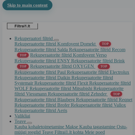
Skip to main content
Rekuperaatori filtrid
Rekuperaatorite filtrid Komfovent Domekt
TOP
Rekuperaatorite filtrid Salda
Rekuperaatorite filtrid Recom
Rekuperaatorite filtrid Komfovent Verso
TOP
Rekuperaatorite filtrid ENSY
Rekuperaatorite filtrid Brink
Rekuperaatorite filtrid OXYGEN
TOP
TOP
Rekuperaatorite filtrid Paul
Rekuperaatorite filtrid Electrolux
Rekuperaatorite filtrid Daikin
Rekuperaatorite filtrid
Systemair
Rekuperaatorite filtrid Flexit
Rekuperaatorite filtrid
WOLF
Rekuperaatorite filtrid Mitsubishi
Rekuperaatorite
filtrid Viessmann
Rekuperaatorite filtrid Zehnder
TOP
Rekuperaatorite filtrid Blauberg
Rekuperaatorite filtrid Reqnet
Rekuperaatorite filtrid Brofer
Rekuperaatorite filtrid Vallox
Rekuperaatorite filtrid Aeris
Valikliai
Teave
Kauba kohaletoimetamine
Makse
Kauba tagastamine
Ostu-
müügi reeglid
Teave Filtrai1.lt kohta
Meie poed