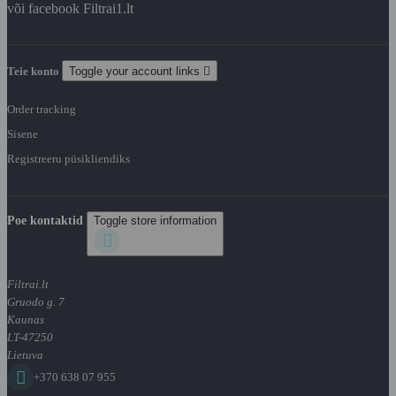
või facebook Filtrai1.lt
Teie konto
Toggle your account links

Order tracking
Sisene
Registreeru püsikliendiks
Poe kontaktid
Toggle store information

Filtrai.lt
Gruodo g. 7
Kaunas
LT-47250
Lietuva

+370 638 07 955