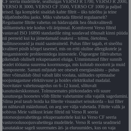
CF seeria mudelitele, sealhulgas VERSO R 1700, VERSO R 2000,
VERSO R 3000, VERSO CF 3500, VERSO CF 1000 ja paljud
teised. Iga komplekt sisaldab kahte filtrit – üks tuleõhu ja teine
väljatõmbeõhu jaoks. Miks vahetada filtreid regulaarselt?
Regulaarne filtrite vahetus on hädavajalik hea õhukvaliteedi
säilitamiseks teie kodus või äripinnal. Komfovent Verso filtrid
vastavad ISO 16890 standardile ning suudavad tõhusalt kinni püüda
nii peeneid kui ka jämedamaid osakesi – tolmu, õietolmu,
hallituseooseid ja muid saasteaineid. Puhas filter tagab, et siseõhu
kvaliteet püsib kõrgel tasemel, mis on eriti oluline allergikutele ja
hingamisteede probleemidega inimestele. Õigeaegne filtrivahetus
pikendab oluliselt rekuperaatori eluiga. Ummistunud filter sunnib
seadet töötama suurema koormusega, mis kulutab mootorit ja muid
komponente. Samuti mõjutab see otseselt energiasäästu – puhas
filter võimaldab õhul vabalt läbi voolata, säilitades optimaalse
soojustagastuse efektiivsuse ja hoides elektrikulud madalal.
Soovitatav vahetussagedus on 6–12 kuud, sõltuvalt
kasutuskeskkonnast. Tolmusemates piirkondades või suure
kasutusega hoonetes võib filtrite vahetamine olla vajalik sagedamini.
Silma peal tasub hoida ka filterite visuaalset seisukorda – kui filter
on nähtavalt määrdunud, on aeg see välja vahetada. Filtrite valik ja
sobivus Meie valikust leiate filtrid nii Verso R seeria
rotorsoojusvahetitega rekuperaatoritele kui ka Verso CF seeria
vastuvoolusoojusvahetitega mudelitele. Verso R seeria seadmeid
kasutatakse sageli suuremates äri- ja eluruumides, kus on vaja