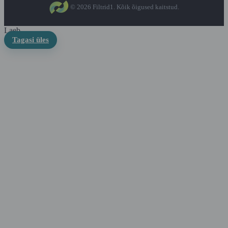
© 2026 Filtrid1. Kõik õigused kaitstud.
Laeb...
Tagasi üles