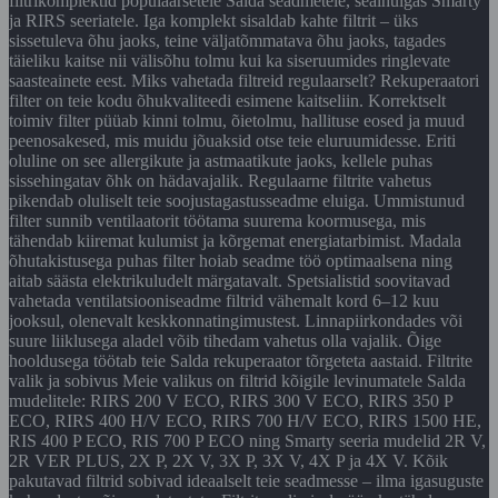
filtrikomplektid populaarsetele Salda seadmetele, sealhulgas Smarty
ja RIRS seeriatele. Iga komplekt sisaldab kahte filtrit – üks
sissetuleva õhu jaoks, teine väljatõmmatava õhu jaoks, tagades
täieliku kaitse nii välisõhu tolmu kui ka siseruumides ringlevate
saasteainete eest. Miks vahetada filtreid regulaarselt? Rekuperaatori
filter on teie kodu õhukvaliteedi esimene kaitseliin. Korrektselt
toimiv filter püüab kinni tolmu, õietolmu, hallituse eosed ja muud
peenosakesed, mis muidu jõuaksid otse teie eluruumidesse. Eriti
oluline on see allergikute ja astmaatikute jaoks, kellele puhas
sissehingatav õhk on hädavajalik. Regulaarne filtrite vahetus
pikendab oluliselt teie soojustagastusseadme eluiga. Ummistunud
filter sunnib ventilaatorit töötama suurema koormusega, mis
tähendab kiiremat kulumist ja kõrgemat energiatarbimist. Madala
õhutakistusega puhas filter hoiab seadme töö optimaalsena ning
aitab säästa elektrikuludelt märgatavalt. Spetsialistid soovitavad
vahetada ventilatsiooniseadme filtrid vähemalt kord 6–12 kuu
jooksul, olenevalt keskkonnatingimustest. Linnapiirkondades või
suure liiklusega aladel võib tihedam vahetus olla vajalik. Õige
hooldusega töötab teie Salda rekuperaator tõrgeteta aastaid. Filtrite
valik ja sobivus Meie valikus on filtrid kõigile levinumatele Salda
mudelitele: RIRS 200 V ECO, RIRS 300 V ECO, RIRS 350 P
ECO, RIRS 400 H/V ECO, RIRS 700 H/V ECO, RIRS 1500 HE,
RIS 400 P ECO, RIS 700 P ECO ning Smarty seeria mudelid 2R V,
2R VER PLUS, 2X P, 2X V, 3X P, 3X V, 4X P ja 4X V. Kõik
pakutavad filtrid sobivad ideaalselt teie seadmesse – ilma igasuguste