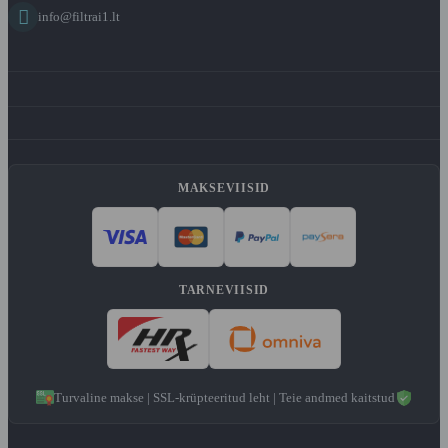

info@filtrai1.lt
MAKSEVIISID
TARNEVIISID
Turvaline makse | SSL-krüpteeritud leht | Teie andmed kaitstud