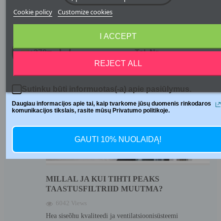
standardi järgi....
Cookie policy
Customize cookies
Telefono numeris
Read more
I ACCEPT
+370
REJECT ALL
Sutinku būti informuotas(-a) apie pasiūlymus.
Daugiau informacijos apie tai, kaip tvarkome jūsų duomenis rinkodaros
komunikacijos tikslais, rasite mūsų Privatumo politikoje.
GAUTI 10% NUOLAIDĄ!
MILLAL JA KUI TIHTI PEAKS
TAASTUSFILTRIID MUUTMA?
6042 Views
Hea siseõhu kvaliteedi ja ventilatsioonisüsteemi