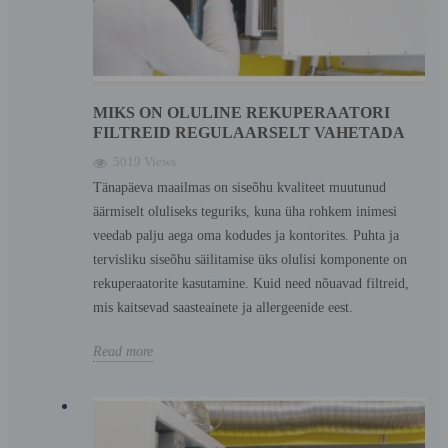
MIKS ON OLULINE REKUPERAATORI
FILTREID REGULAARSELT VAHETADA
5019 Views
Tänapäeva maailmas on siseõhu kvaliteet muutunud
äärmiselt oluliseks teguriks, kuna üha rohkem inimesi
veedab palju aega oma kodudes ja kontorites. Puhta ja
tervisliku siseõhu säilitamise üks olulisi komponente on
rekuperaatorite kasutamine. Kuid need nõuavad filtreid,
mis kaitsevad saasteainete ja allergeenide eest.
Read more