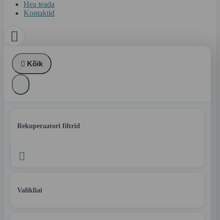
Hea teada
Kontaktid


Kõik
Rekuperaatori filtrid

Valikliai