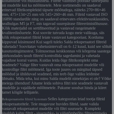
kohanduste või muudatusteta. Filtrite valimisel pöörake tähelepanu
nii mudelile kui ka mõõtmetele. Meie sortimendis on saadaval
erinevad filtrikomplektid täpsete mõõtudega, näiteks 270×86×46
mm, 475×134×25 mm või 545×260×46 mm. Filtrid vastavad ISO
16890 standardile ning on saadaval erinevates efektiivsusklassides,
sealhulgas M5 ja F7, mis tagavad suurepärase filtreerimistõhususe.
Kõik materjalid on sertifitseeritud ja vastavad rangeimatele
kvaliteedinõuetele. Kui soovite tutvuda kogu meie valikuga, siis
kõik rekuperaatori filtrid leiate vastavast kategooriast. Korduma
kippuvad küsimused Kui sageli tuleks Salda rekuperaatori filtreid
vahetada? Soovitatav vahetusintervall on 6–12 kuud, kuid see sõltub
kasutustingimustest. Tolmusemas keskkonnas või kõrgema saastega
piirkondades tasub filtreid kontrollida sagedamini ja vahetada
vajaduse korral varem. Kuidas leida õige filtrikomplekt oma
seadmele? Valige filter vastavalt oma rekuperaatori mudelile või
kontrollige filtri mõõtmeid. Iga toote juures on märgitud täpsed
mõõdud ja ühilduvad seadmed, mis teeb õige valiku leidmise
lihtsaks. Mida teha, kui minu Salda mudelit nimekirjas ei ole? Võtke
meiega ühendust! Aitame leida sobiva filtri teie seadmele vastavalt
mudelile ja vajalikele mõõtmetele. Pakume soodsat hinda ja kiiret
tarnet kõigile tellijatele.
Selles kategoorias leiad tootja filtrid
Rekuperaatorite filtrid Systemair
rekuperaatoritele. Teie mugavuse huvides filtrid, saate valida
vastavalt rekuperaatori mudelile või filtri suurusele. Komplekt
sisaldab kahte filtrit - sissepuhke- ja väljatõmbeõhu filtreerimiseks.