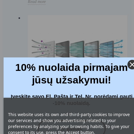
Read more
10% nuolaida pirmajam
jūsų užsakymui!
ÕHUFILTRITE KLASSID, STANDARDID JA
Įveskite savo El. Paštą ir Tel. Nr. norėdami gauti
MÄRGISTAMINE LEHEL FILTRAI1.LT
-10% nuolaidą.
5583 Views
This website uses its own and third-party cookies to improve
Vana ja uus filtrimärgistus on endiselt olemas enamikus
our services and show you advertising related to your
poodides, kus müüakse rekuperaatorite filtreid. Tellides
preferences by analyzing your browsing habits. To give your
oma rekuperaatorile filtreid, valime tavaliselt vana
consent to its use, press the Accept button.