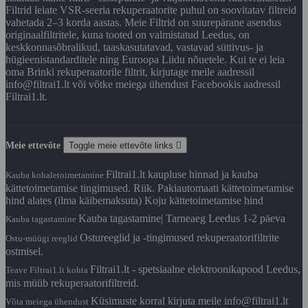
Filtrid leiate VSR-seeria rekuperaatorite puhul on soovitatav filtreid
vahetada 2–3 korda aastas. Meie Filtrid on suurepärane asendus
originaalfiltritele, kuna tooted on valmistatud Leedus, on
keskkonnasõbralikud, taaskasutatavad, vastavad süttivus- ja
hügieenistandarditele ning Euroopa Liidu nõuetele. Kui te ei leia
oma Brinki rekuperaatorile filtrit, kirjutage meile aadressil
info@filtrai1.lt või võtke meiega ühendust Facebookis aadressil
Filtrai1.lt.
Meie ettevõte
Toggle meie ettevõte links

Filtrai1.lt kaupluse hinnad ja kauba
Kauba kohaletoimetamine
kättetoimetamise tingimused. Riik. Pakiautomaati kättetoimetamise
hind alates (ilma käibemaksuta) Koju kättetoimetamise hind
Kauba tagastamine| Tarneaeg Leedus 1-2 päeva
Kauba tagastamine
Ostureeglid ja -tingimused rekuperaatorifiltrite
Ostu-müügi reeglid
ostmisel.
Filtrai1.lt - spetsiaalne elektroonikapood Leedus,
Teave Filtrai1.lt kohta
mis müüb rekuperaatorifiltreid.
Küsimuste korral kirjuta meile info@filtrai1.lt
Võta meiega ühendust