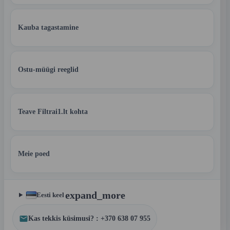
Kauba tagastamine
Ostu-müügi reeglid
Teave Filtrai1.lt kohta
Meie poed
expand_more
Eesti keel
Kas tekkis küsimusi? : +370 638 07 955