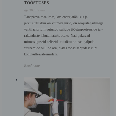
TÖÖSTUSES
3020 Views
Tänapäeva maailmas, kus energiatõhusus ja
jätkusuutlikkus on võtmetegurid, on soojustagastusega
ventilaatorid muutunud paljude tööstusprotsesside ja -
rakenduste lahutamatuks osaks. Nad pakuvad
mitmesuguseid eeliseid, mistõttu on nad paljude
süsteemide oluline osa, alates tööstusahjudest kuni
koduküttesüsteemideni.
Read more