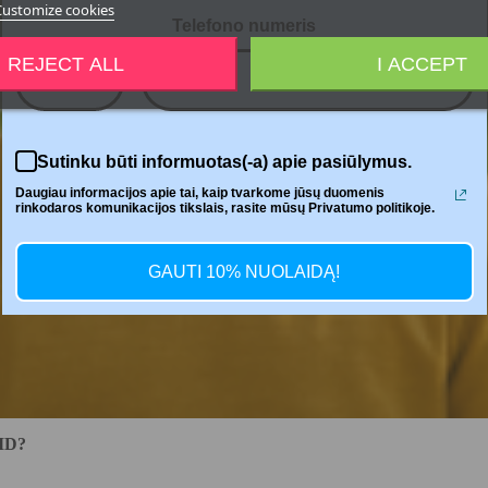
Customize cookies
Telefono numeris
REJECT ALL
I ACCEPT
+370
Sutinku būti informuotas(-a) apie pasiūlymus.
Daugiau informacijos apie tai, kaip tvarkome jūsų duomenis
rinkodaros komunikacijos tikslais, rasite mūsų Privatumo politikoje.
GAUTI 10% NUOLAIDĄ!
ID?