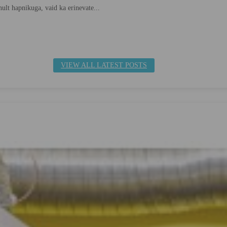
inult hapnikuga, vaid ka erinevate...
VIEW ALL LATEST POSTS