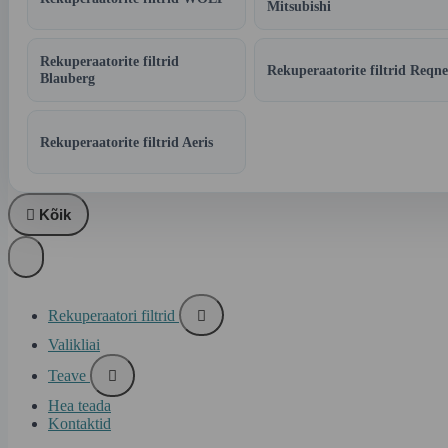
Mitsubishi
Rekuperaatorite filtrid
Rekuperaatorite filtrid Reqne
Blauberg
Rekuperaatorite filtrid Aeris

Kõik
Rekuperaatori filtrid

Valikliai
Teave

Hea teada
Kontaktid