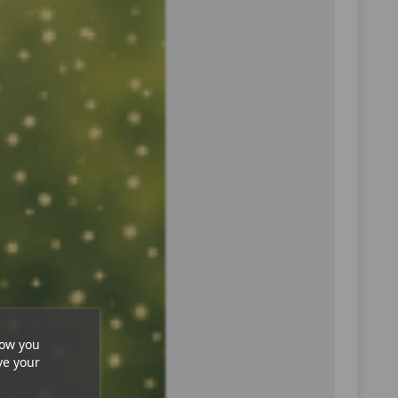
how you
ve your