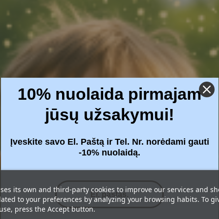
10% nuolaida pirmajam
jūsų užsakymui!
Įveskite savo El. Paštą ir Tel. Nr. norėdami gauti
-10% nuolaidą.
ses its own and third-party cookies to improve our services and s
lated to your preferences by analyzing your browsing habits. To gi
 use, press the Accept button.