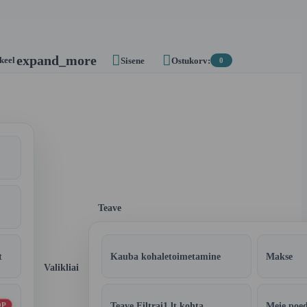


expand_more
 keel
Sisene
Ostukorv:
0
Teave
t
Kauba kohaletoimetamine
Makse
Valikliai
Teave Filtrai1.lt kohta
Meie poe
OP