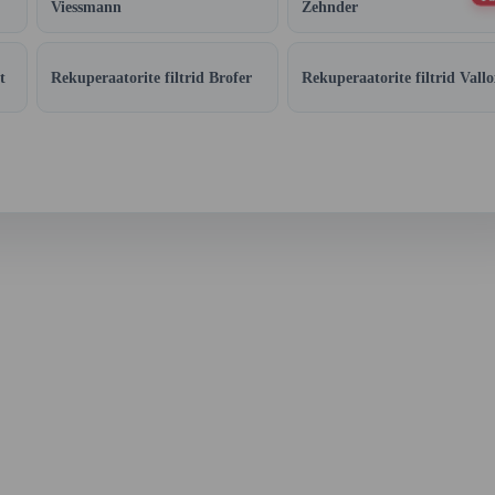
Viessmann
Zehnder
t
Rekuperaatorite filtrid Brofer
Rekuperaatorite filtrid Vallo