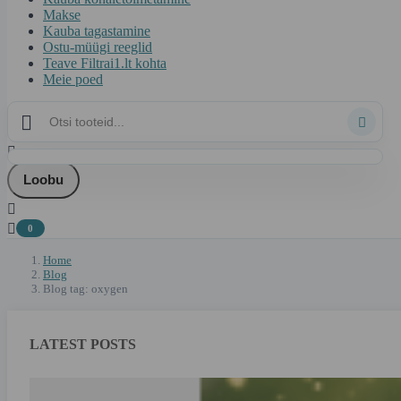
Makse
Kauba tagastamine
Ostu-müügi reeglid
Teave Filtrai1.lt kohta
Meie poed



Loobu


0
Home
Blog
Blog tag: oxygen
LATEST POSTS