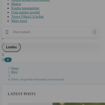
Makse
Kauba tagastamine
Ostu-müügi reeglid
Teave Filtrai1.lt kohta
Meie poed



Loobu


0
Home
Blog
filtrid: ekspertide nõuanded ja soovitused
LATEST POSTS