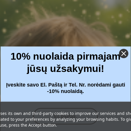
10% nuolaida pirmajam
jūsų užsakymui!
Įveskite savo El. Paštą ir Tel. Nr. norėdami gauti
-10% nuolaidą.
ses its own and third-party cookies to improve our services and s
lated to your preferences by analyzing your browsing habits. To gi
 use, press the Accept button.