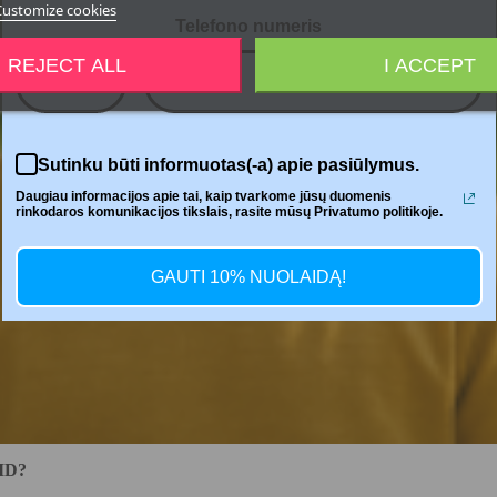
Customize cookies
Telefono numeris
REJECT ALL
I ACCEPT
+370
Sutinku būti informuotas(-a) apie pasiūlymus.
Daugiau informacijos apie tai, kaip tvarkome jūsų duomenis
rinkodaros komunikacijos tikslais, rasite mūsų Privatumo politikoje.
GAUTI 10% NUOLAIDĄ!
ID?