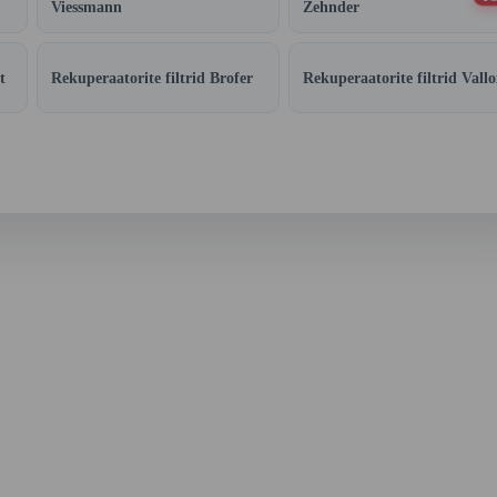
Viessmann
Zehnder
t
Rekuperaatorite filtrid Brofer
Rekuperaatorite filtrid Vallo