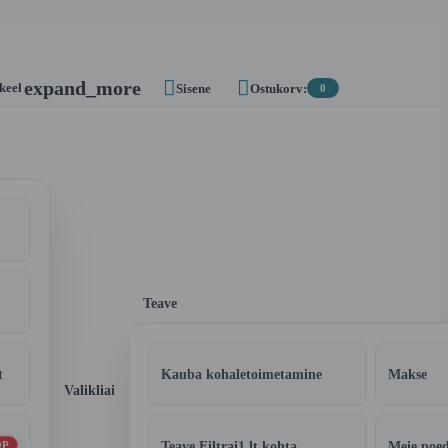


expand_more
 keel
Sisene
Ostukorv:
0
Teave
t
Kauba kohaletoimetamine
Makse
Valikliai
Teave Filtrai1.lt kohta
Meie poe
OP