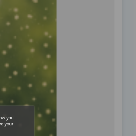
how you
ve your