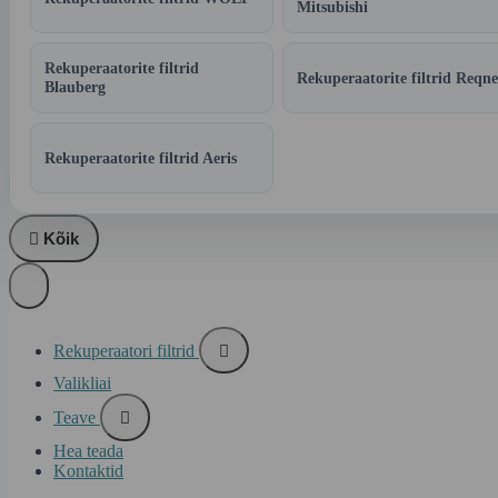
Mitsubishi
Rekuperaatorite filtrid
Rekuperaatorite filtrid Reqne
Blauberg
Rekuperaatorite filtrid Aeris

Kõik
Rekuperaatori filtrid

Valikliai
Teave

Hea teada
Kontaktid