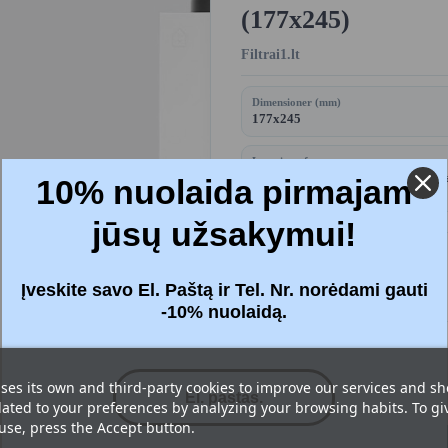
(177x245)
Filtrai1.lt
Dimensioner (mm)
177x245
Levering af varer
2,90 € (gratis fragt til pakkeautom
10% nuolaida pirmajam
50 €)
jūsų užsakymui!
Price:
19,04 €
Įveskite savo El. Paštą ir Tel. Nr. norėdami gauti
Inkl. moms
-10% nuolaidą.
Filtre
: Standard (G4+G4)
ses its own and third-party cookies to improve our services and s
lated to your preferences by analyzing your browsing habits. To gi
 use, press the Accept button.