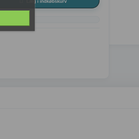

Læg i indkøbskurv