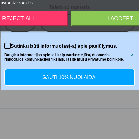




Customize cookies
Telefono numeris
REJECT ALL
I ACCEPT
+370
Del
Sutinku būti informuotas(-a) apie pasiūlymus.
Daugiau informacijos apie tai, kaip tvarkome jūsų duomenis
rinkodaros komunikacijos tikslais, rasite mūsų Privatumo politikoje.
GAUTI 10% NUOLAIDĄ!