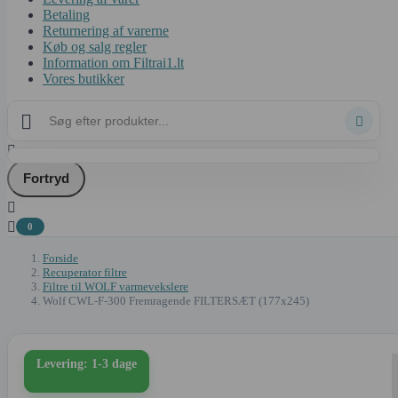
Betaling
Returnering af varerne
Køb og salg regler
Information om Filtrai1.lt
Vores butikker



Fortryd


0
Forside
Recuperator filtre
Filtre til WOLF varmevekslere
Wolf CWL-F-300 Fremragende FILTERSÆT (177x245)
Levering: 1-3 dage