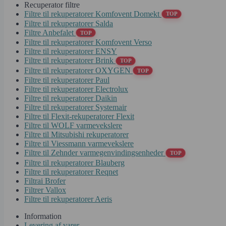
Recuperator filtre
Filtre til rekuperatorer Komfovent Domekt
TOP
Filtre til rekuperatorer Salda
Filtre Anbefalet
TOP
Filtre til rekuperatorer Komfovent Verso
Filtre til rekuperatorer ENSY
Filtre til rekuperatorer Brink
TOP
Filtre til rekuperatorer OXYGEN
TOP
Filtre til rekuperatorer Paul
Filtre til rekuperatorer Electrolux
Filtre til rekuperatorer Daikin
Filtre til rekuperatorer Systemair
Filtre til Flexit-rekuperatorer Flexit
Filtre til WOLF varmevekslere
Filtre til Mitsubishi rekuperatorer
Filtre til Viessmann varmevekslere
Filtre til Zehnder varmegenvindingsenheder
TOP
Filtre til rekuperatorer Blauberg
Filtre til rekuperatorer Reqnet
Filtrai Brofer
Filtrer Vallox
Filtre til rekuperatorer Aeris
Information
Levering af varer