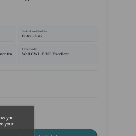
Sættet indeholder:
Filtre - 6 stk.
Ulvemodel
ater fra
Wolf CWL-F-300 Excellent
how you
ve your