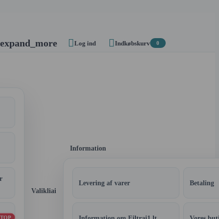


expand_more
Log ind
Indkøbskurv
0
Information
r
Levering af varer
Betaling
Valikliai
Information om Filtrai1.lt
Vores but
TOP