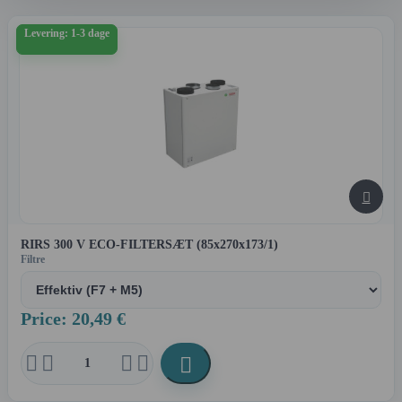
Levering: 1-3 dage

RIRS 300 V ECO-FILTERSÆT (85x270x173/1)
Filtre
Price: 20,49 €




