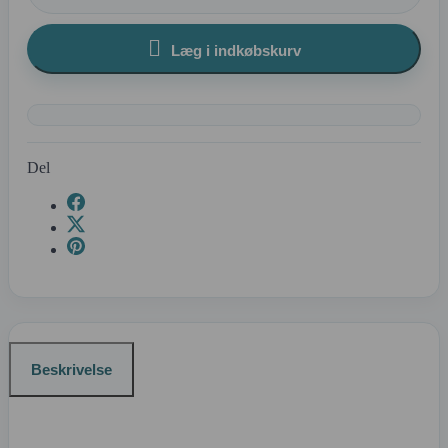

Læg i indkøbskurv
Del
Beskrivelse