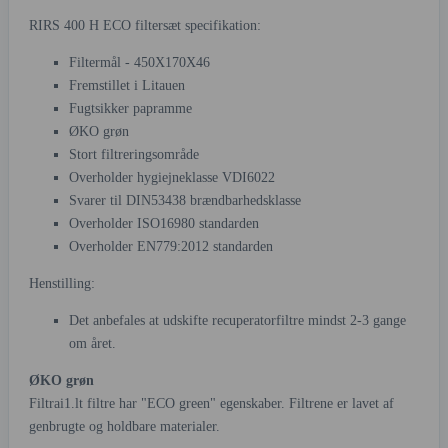
RIRS 400 H ECO filtersæt specifikation:
Filtermål - 450X170X46
Fremstillet i Litauen
Fugtsikker papramme
ØKO grøn
Stort filtreringsområde
Overholder hygiejneklasse VDI6022
Svarer til DIN53438 brændbarhedsklasse
Overholder ISO16980 standarden
Overholder EN779:2012 standarden
Henstilling:
Det anbefales at udskifte recuperatorfiltre mindst 2-3 gange
om året.
ØKO grøn
Filtrai1.lt filtre har "ECO green" egenskaber. Filtrene er lavet af
genbrugte og holdbare materialer.