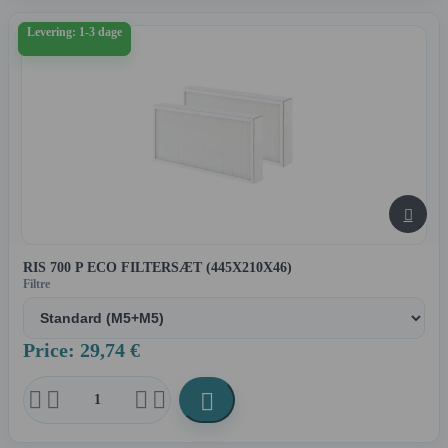
Levering: 1-3 dage

RIS 700 P ECO FILTERSÆT (445X210X46)
Filtre
Price: 29,74 €




