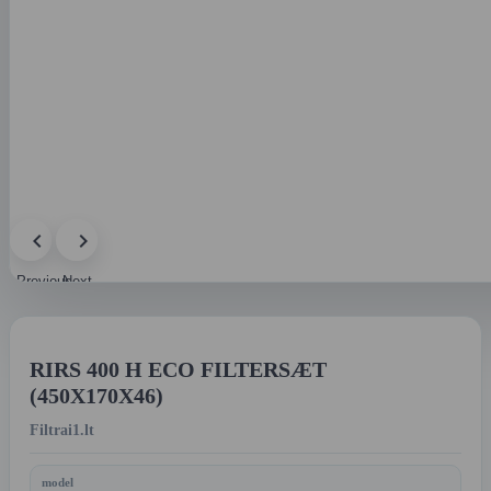
Previous
Next
image
image
RIRS 400 H ECO FILTERSÆT
(450X170X46)
Filtrai1.lt
model