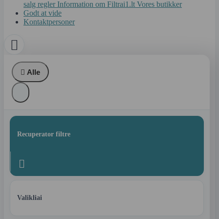
salg regler
Information om Filtrai1.lt
Vores butikker
Godt at vide
Kontaktpersoner


Alle
Recuperator filtre

Valikliai