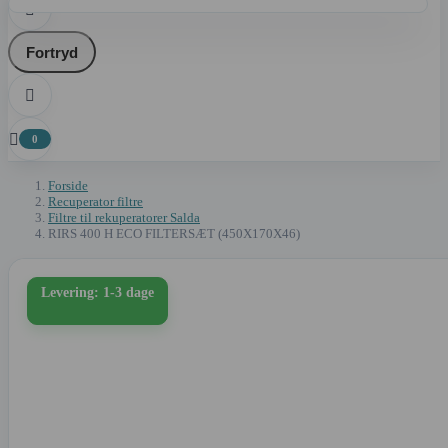

Fortryd


0
Forside
Recuperator filtre
Filtre til rekuperatorer Salda
RIRS 400 H ECO FILTERSÆT (450X170X46)
Levering: 1-3 dage