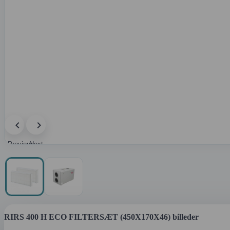
Previous
Next
image
image
RIRS 400 H ECO FILTERSÆT (450X170X46) billeder