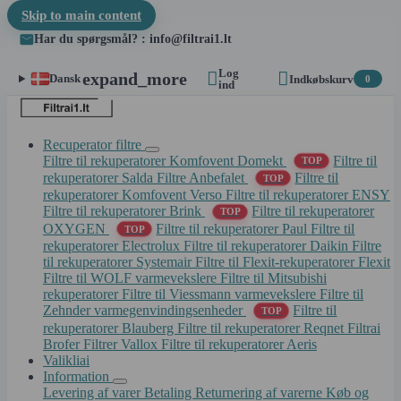
Skip to main content
Har du spørgsmål? : info@filtrai1.lt
Log


expand_more
Dansk
Indkøbskurv
0
ind
Recuperator filtre
Filtre til rekuperatorer Komfovent Domekt
Filtre til
TOP
rekuperatorer Salda
Filtre Anbefalet
Filtre til
TOP
rekuperatorer Komfovent Verso
Filtre til rekuperatorer ENSY
Filtre til rekuperatorer Brink
Filtre til rekuperatorer
TOP
OXYGEN
Filtre til rekuperatorer Paul
Filtre til
TOP
rekuperatorer Electrolux
Filtre til rekuperatorer Daikin
Filtre
til rekuperatorer Systemair
Filtre til Flexit-rekuperatorer Flexit
Filtre til WOLF varmevekslere
Filtre til Mitsubishi
rekuperatorer
Filtre til Viessmann varmevekslere
Filtre til
Zehnder varmegenvindingsenheder
Filtre til
TOP
rekuperatorer Blauberg
Filtre til rekuperatorer Reqnet
Filtrai
Brofer
Filtrer Vallox
Filtre til rekuperatorer Aeris
Valikliai
Information
Levering af varer
Betaling
Returnering af varerne
Køb og