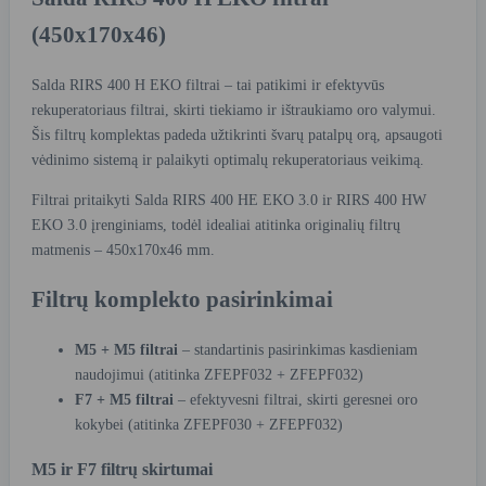
(450x170x46)
Salda RIRS 400 H EKO filtrai – tai patikimi ir efektyvūs
rekuperatoriaus filtrai, skirti tiekiamo ir ištraukiamo oro valymui.
Šis filtrų komplektas padeda užtikrinti švarų patalpų orą, apsaugoti
vėdinimo sistemą ir palaikyti optimalų rekuperatoriaus veikimą.
Filtrai pritaikyti Salda RIRS 400 HE EKO 3.0 ir RIRS 400 HW
EKO 3.0 įrenginiams, todėl idealiai atitinka originalių filtrų
matmenis – 450x170x46 mm.
Filtrų komplekto pasirinkimai
M5 + M5 filtrai
– standartinis pasirinkimas kasdieniam
naudojimui (atitinka ZFEPF032 + ZFEPF032)
F7 + M5 filtrai
– efektyvesni filtrai, skirti geresnei oro
kokybei (atitinka ZFEPF030 + ZFEPF032)
M5 ir F7 filtrų skirtumai