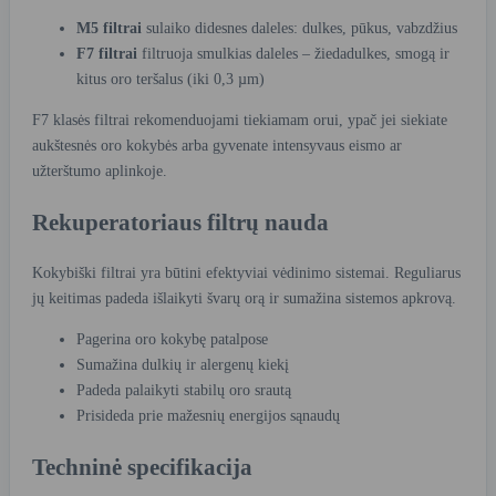
M5 filtrai
sulaiko didesnes daleles: dulkes, pūkus, vabzdžius
F7 filtrai
filtruoja smulkias daleles – žiedadulkes, smogą ir
kitus oro teršalus (iki 0,3 µm)
F7 klasės filtrai rekomenduojami tiekiamam orui, ypač jei siekiate
aukštesnės oro kokybės arba gyvenate intensyvaus eismo ar
užterštumo aplinkoje.
Rekuperatoriaus filtrų nauda
Kokybiški filtrai yra būtini efektyviai vėdinimo sistemai. Reguliarus
jų keitimas padeda išlaikyti švarų orą ir sumažina sistemos apkrovą.
Pagerina oro kokybę patalpose
Sumažina dulkių ir alergenų kiekį
Padeda palaikyti stabilų oro srautą
Prisideda prie mažesnių energijos sąnaudų
Techninė specifikacija