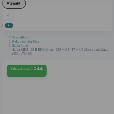
Atšaukti


0
Pagrindinis
Rekuperatorių filtrai
Salda filtrai
Salda RIRS 400 H EKO filtrai – M5 + M5 / F7 + M5 filtrų komplektas
(450x170x46)
Pristatymas: 1-2 d.d.