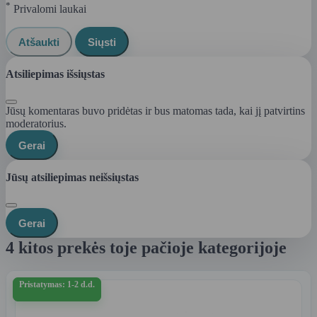
*
Privalomi laukai
Atšaukti
Siųsti
Atsiliepimas išsiųstas
Jūsų komentaras buvo pridėtas ir bus matomas tada, kai jį patvirtins
moderatorius.
Gerai
Jūsų atsiliepimas neišsiųstas
Gerai
4 kitos prekės toje pačioje kategorijoje
Pristatymas: 1-2 d.d.