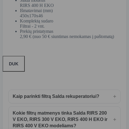
Salda modelis
RIRS 400 H EKO
Išmatavimai (mm)
450x170x46
Komplektą sudaro
Filtrai - 2 vnt.
Prekių pristatymas
2,90 € (nuo 50 € siuntimas nemokamas į paštomatą)
DUK
+
Kaip parinkti filtrą Salda rekuperatoriui?
Kokie filtrų matmenys tinka Salda RIRS 200
+
V EKO, RIRS 300 V EKO, RIRS 400 H EKO ir
RIRS 400 V EKO modeliams?