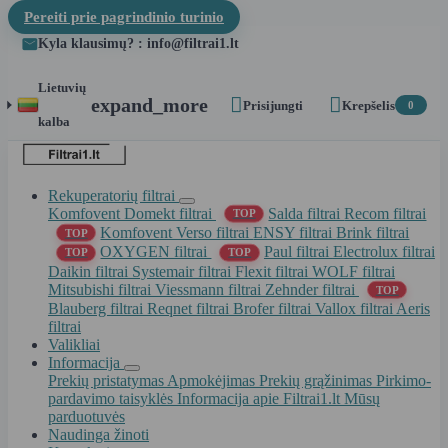
Pereiti prie pagrindinio turinio
Kyla klausimų? : info@filtrai1.lt
Lietuvių


expand_more
Prisijungti
Krepšelis
0
kalba
Rekuperatorių filtrai
Komfovent Domekt filtrai
Salda filtrai
Recom filtrai
TOP
Komfovent Verso filtrai
ENSY filtrai
Brink filtrai
TOP
OXYGEN filtrai
Paul filtrai
Electrolux filtrai
TOP
TOP
Daikin filtrai
Systemair filtrai
Flexit filtrai
WOLF filtrai
Mitsubishi filtrai
Viessmann filtrai
Zehnder filtrai
TOP
Blauberg filtrai
Reqnet filtrai
Brofer filtrai
Vallox filtrai
Aeris
filtrai
Valikliai
Informacija
Prekių pristatymas
Apmokėjimas
Prekių grąžinimas
Pirkimo-
pardavimo taisyklės
Informacija apie Filtrai1.lt
Mūsų
parduotuvės
Naudinga žinoti