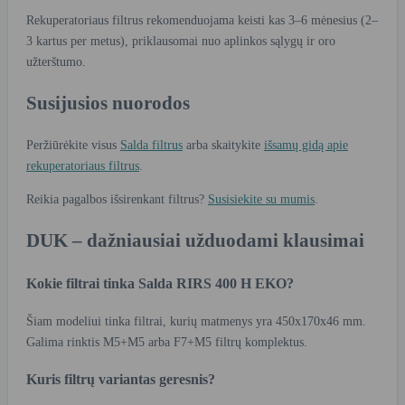
Rekuperatoriaus filtrus rekomenduojama keisti kas 3–6 mėnesius (2–
3 kartus per metus), priklausomai nuo aplinkos sąlygų ir oro
užterštumo.
Susijusios nuorodos
Peržiūrėkite visus
Salda filtrus
arba skaitykite
išsamų gidą apie
rekuperatoriaus filtrus
.
Reikia pagalbos išsirenkant filtrus?
Susisiekite su mumis
.
DUK – dažniausiai užduodami klausimai
Kokie filtrai tinka Salda RIRS 400 H EKO?
Šiam modeliui tinka filtrai, kurių matmenys yra 450x170x46 mm.
Galima rinktis M5+M5 arba F7+M5 filtrų komplektus.
Kuris filtrų variantas geresnis?