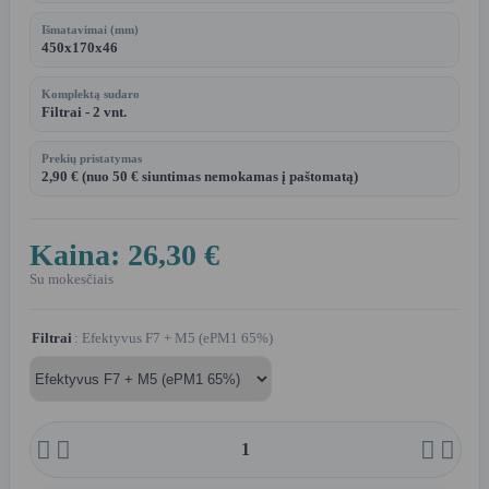
Išmatavimai (mm)
450x170x46
Komplektą sudaro
Filtrai - 2 vnt.
Prekių pristatymas
2,90 € (nuo 50 € siuntimas nemokamas į paštomatą)
Kaina:
26,30 €
Su mokesčiais
Filtrai
: Efektyvus F7 + M5 (ePM1 65%)



