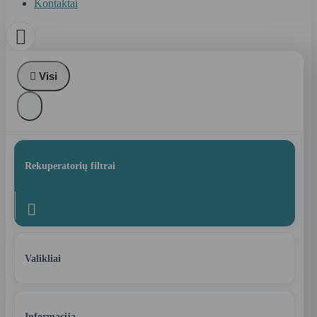
Kontaktai


Visi
Rekuperatorių filtrai

Valikliai
Informacija