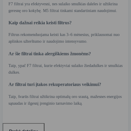
F7 filtrai yra efektyvesni, nes sulaiko smulkias daleles ir užtikrina
geresnę oro kokybę. M5 filtrai tinkami standartiniam naudojimui.
Kaip dažnai reikia keisti filtrus?
Filtrus rekomenduojama keisti kas 3–6 mėnesius, priklausomai nuo
aplinkos užterštumo ir naudojimo intensyvumo.
Ar šie filtrai tinka alergiškiems žmonėms?
Taip, ypač F7 filtrai, kurie efektyviai sulaiko žiedadulkes ir smulkias
dulkes.
Ar filtrai turi įtakos rekuperatoriaus veikimui?
Taip, švarūs filtrai užtikrina optimalų oro srautą, mažesnes energijos
sąnaudas ir ilgesnį įrenginio tarnavimo laiką.