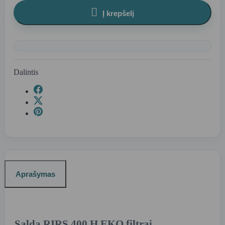

Į krepšelį
Dalintis
Aprašymas
Salda RIRS 400 H EKO filtrai