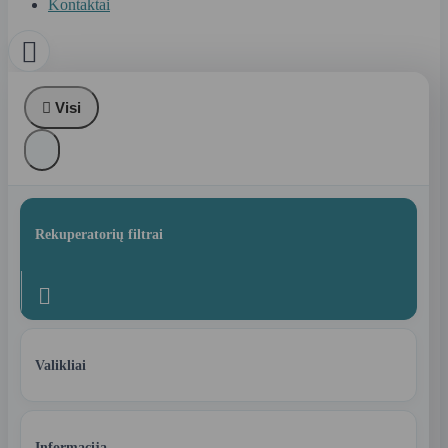
Kontaktai


Visi
Rekuperatorių filtrai

Valikliai
Informacija