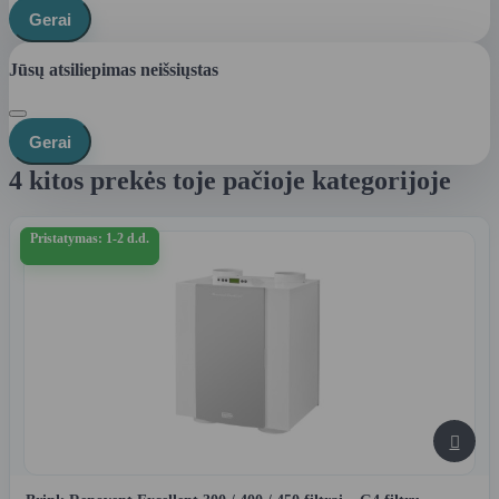
Gerai
Jūsų atsiliepimas neišsiųstas
Gerai
4 kitos prekės toje pačioje kategorijoje
Pristatymas: 1-2 d.d.
