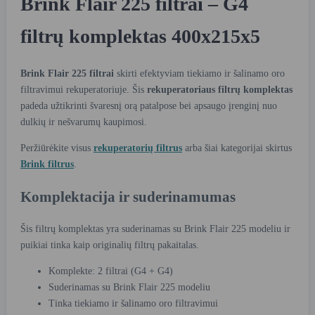
Brink Flair 225 filtrai – G4
filtrų komplektas 400x215x5
Brink Flair 225 filtrai
skirti efektyviam tiekiamo ir šalinamo oro
filtravimui rekuperatoriuje. Šis
rekuperatoriaus filtrų komplektas
padeda užtikrinti švaresnį orą patalpose bei apsaugo įrenginį nuo
dulkių ir nešvarumų kaupimosi.
Peržiūrėkite visus
rekuperatorių filtrus
arba šiai kategorijai skirtus
Brink filtrus
.
Komplektacija ir suderinamumas
Šis filtrų komplektas yra suderinamas su Brink Flair 225 modeliu ir
puikiai tinka kaip originalių filtrų pakaitalas.
Komplekte: 2 filtrai (G4 + G4)
Suderinamas su Brink Flair 225 modeliu
Tinka tiekiamo ir šalinamo oro filtravimui