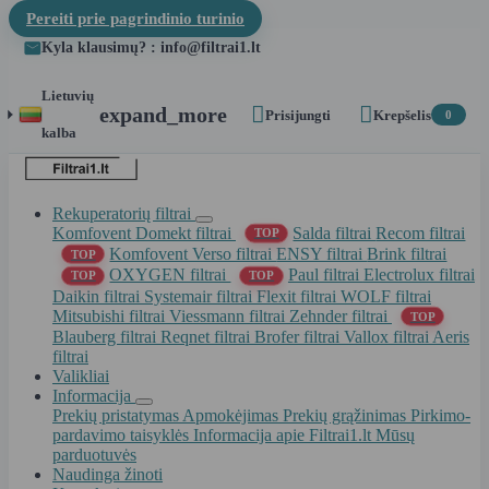
Pereiti prie pagrindinio turinio
Kyla klausimų? : info@filtrai1.lt
Lietuvių


expand_more
Prisijungti
Krepšelis
0
kalba
Rekuperatorių filtrai
Komfovent Domekt filtrai
Salda filtrai
Recom filtrai
TOP
Komfovent Verso filtrai
ENSY filtrai
Brink filtrai
TOP
OXYGEN filtrai
Paul filtrai
Electrolux filtrai
TOP
TOP
Daikin filtrai
Systemair filtrai
Flexit filtrai
WOLF filtrai
Mitsubishi filtrai
Viessmann filtrai
Zehnder filtrai
TOP
Blauberg filtrai
Reqnet filtrai
Brofer filtrai
Vallox filtrai
Aeris
filtrai
Valikliai
Informacija
Prekių pristatymas
Apmokėjimas
Prekių grąžinimas
Pirkimo-
pardavimo taisyklės
Informacija apie Filtrai1.lt
Mūsų
parduotuvės
Naudinga žinoti