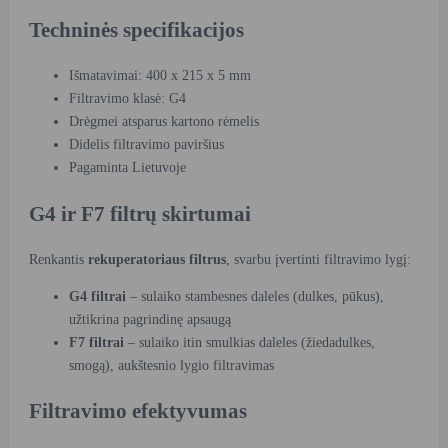
Techninės specifikacijos
Išmatavimai: 400 x 215 x 5 mm
Filtravimo klasė: G4
Drėgmei atsparus kartono rėmelis
Didelis filtravimo paviršius
Pagaminta Lietuvoje
G4 ir F7 filtrų skirtumai
Renkantis
rekuperatoriaus filtrus
, svarbu įvertinti filtravimo lygį:
G4 filtrai
– sulaiko stambesnes daleles (dulkes, pūkus),
užtikrina pagrindinę apsaugą
F7 filtrai
– sulaiko itin smulkias daleles (žiedadulkes,
smogą), aukštesnio lygio filtravimas
Filtravimo efektyvumas