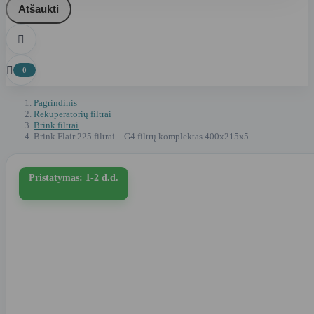
Atšaukti


0
Pagrindinis
Rekuperatorių filtrai
Brink filtrai
Brink Flair 225 filtrai – G4 filtrų komplektas 400x215x5
Pristatymas: 1-2 d.d.