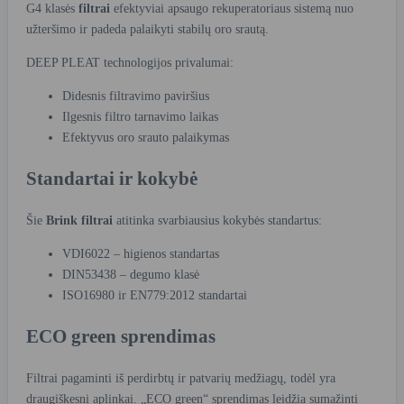
G4 klasės
filtrai
efektyviai apsaugo rekuperatoriaus sistemą nuo
užteršimo ir padeda palaikyti stabilų oro srautą.
DEEP PLEAT technologijos privalumai:
Didesnis filtravimo paviršius
Ilgesnis filtro tarnavimo laikas
Efektyvus oro srauto palaikymas
Standartai ir kokybė
Šie
Brink filtrai
atitinka svarbiausius kokybės standartus:
VDI6022 – higienos standartas
DIN53438 – degumo klasė
ISO16980 ir EN779:2012 standartai
ECO green sprendimas
Filtrai pagaminti iš perdirbtų ir patvarių medžiagų, todėl yra
draugiškesni aplinkai. „ECO green“ sprendimas leidžia sumažinti