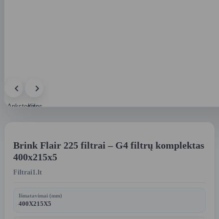
Ankstesnis
Kitas
paveikslėlis
paveikslėlis
Brink Flair 225 filtrai – G4 filtrų komplektas
400x215x5
Filtrai1.lt
Išmatavimai (mm)
400X215X5