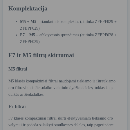
Komplektacija
M5 + M5
– standartinis komplektas (atitinka ZFEPF029 +
ZFEPF029)
F7 + M5
– efektyvesnis sprendimas (atitinka ZFEPF028 +
ZFEPF029)
F7 ir M5 filtrų skirtumai
M5 filtrai
M5 klasės kompaktiniai filtrai naudojami tiekiamo ir ištraukiamo
oro filtravimui. Jie sulaiko vidutinio dydžio daleles, tokias kaip
dulkės ar žiedadulkės.
F7 filtrai
F7 klasės kompaktiniai filtrai skirti efektyvesniam tiekiamo oro
valymui ir padeda sulaikyti smulkesnes daleles, taip pagerindami