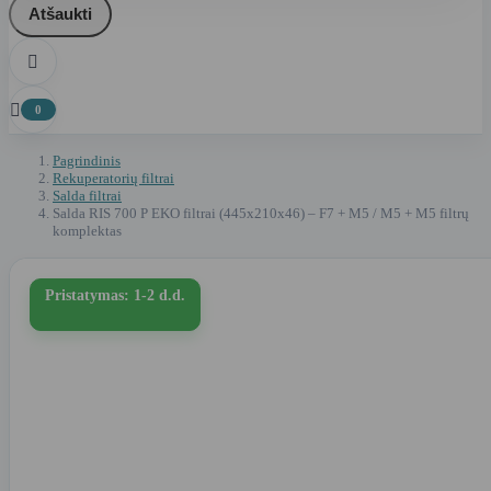
Atšaukti


0
Pagrindinis
Rekuperatorių filtrai
Salda filtrai
Salda RIS 700 P EKO filtrai (445x210x46) – F7 + M5 / M5 + M5 filtrų
komplektas
Pristatymas: 1-2 d.d.