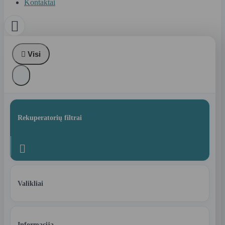
Kontaktai


Visi
Rekuperatorių filtrai

Valikliai
Informacija