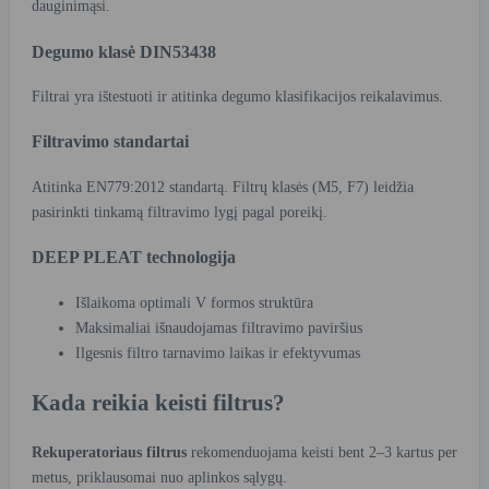
dauginimąsi.
Degumo klasė DIN53438
Filtrai yra ištestuoti ir atitinka degumo klasifikacijos reikalavimus.
Filtravimo standartai
Atitinka EN779:2012 standartą. Filtrų klasės (M5, F7) leidžia
pasirinkti tinkamą filtravimo lygį pagal poreikį.
DEEP PLEAT technologija
Išlaikoma optimali V formos struktūra
Maksimaliai išnaudojamas filtravimo paviršius
Ilgesnis filtro tarnavimo laikas ir efektyvumas
Kada reikia keisti filtrus?
Rekuperatoriaus filtrus
rekomenduojama keisti bent 2–3 kartus per
metus, priklausomai nuo aplinkos sąlygų.