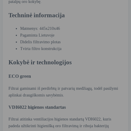
patalpų oro kokybę.
Techninė informacija
Matmenys: 445x210x46
Pagaminta Lietuvoje
Didelis filtravimo plotas
Tvirta filtro konstrukcija
Kokybė ir technologijos
ECO green
Filtrai gaminami iš perdirbtų ir patvarių medžiagų, todėl pasižymi
aplinkai draugiškomis savybėmis.
VDI6022 higienos standartas
Filtrai atitinka ventiliacijos higienos standartą VDI6022, kuris
padeda užtikrinti higienišką oro filtravimą ir riboja bakterijų