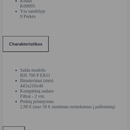
Kodas
K00095
Yra sandėlyje
9 Prekės
Charakteristikos
Salda modelis
RIS 700 P EKO
Išmatavimai (mm)
445x210x46
Komplektą sudaro
Filtrai - 2 vnt.
Prekių pristatymas
2,90 € (nuo 50 € siuntimas nemokamas į paštomatą)