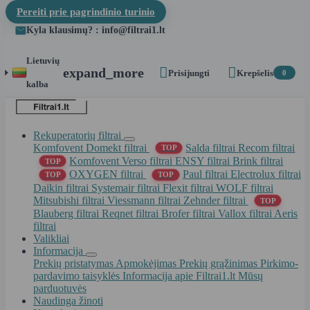
Pereiti prie pagrindinio turinio
Kyla klausimų? : info@filtrai1.lt
Lietuvių


expand_more
Prisijungti
Krepšelis
0
kalba
Rekuperatorių filtrai
Komfovent Domekt filtrai
Salda filtrai
Recom filtrai
TOP
Komfovent Verso filtrai
ENSY filtrai
Brink filtrai
TOP
OXYGEN filtrai
Paul filtrai
Electrolux filtrai
TOP
TOP
Daikin filtrai
Systemair filtrai
Flexit filtrai
WOLF filtrai
Mitsubishi filtrai
Viessmann filtrai
Zehnder filtrai
TOP
Blauberg filtrai
Reqnet filtrai
Brofer filtrai
Vallox filtrai
Aeris
filtrai
Valikliai
Informacija
Prekių pristatymas
Apmokėjimas
Prekių grąžinimas
Pirkimo-
pardavimo taisyklės
Informacija apie Filtrai1.lt
Mūsų
parduotuvės
Naudinga žinoti