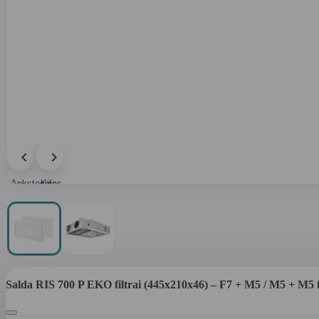
Ankstesnis
Kitas
paveikslėlis
paveikslėlis
Salda RIS 700 P EKO filtrai (445x210x46) – F7 + M5 / M5 + M5 f