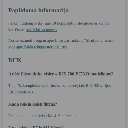
Papildoma informacija
Perkant didesnį kiekį (nuo 10 komplektų), dėl geresnės kainos
kviečiame
susisiekti su mumis
.
Norite sužinoti daugiau apie filtrų pasirinkimą? Skaitykite
išsamų
gidą apie Salda rekuperatorių filtrus
.
DUK
Ar šie filtrai tinka visiems RIS 700 P EKO modeliams?
Taip, šis komplektas suderinamas su nurodytais RIS 700 serijos
EKO modeliais.
Kada reikia keisti filtrus?
Rekomenduojama keisti kas 4–6 mėnesius.
Kuo skiriasi F7 ir M5 filtrai?