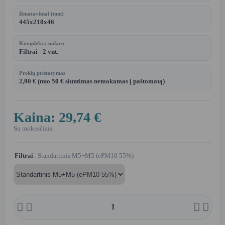
Išmatavimai (mm)
445x210x46
Komplektą sudaro
Filtrai - 2 vnt.
Prekių pristatymas
2,90 € (nuo 50 € siuntimas nemokamas į paštomatą)
Kaina:
29,74 €
Su mokesčiais
Filtrai
: Standartinis M5+M5 (ePM10 55%)



