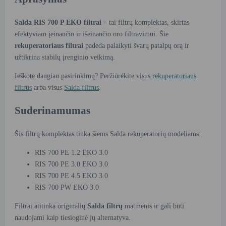
Salda RIS 700 P EKO filtrai
– tai filtrų komplektas, skirtas
efektyviam įeinančio ir išeinančio oro filtravimui. Šie
rekuperatoriaus filtrai
padeda palaikyti švarų patalpų orą ir
užtikrina stabilų įrenginio veikimą.
Ieškote daugiau pasirinkimų? Peržiūrėkite visus
rekuperatoriaus
filtrus
arba visus
Salda filtrus
.
Suderinamumas
Šis filtrų komplektas tinka šiems Salda rekuperatorių modeliams:
RIS 700 PE 1.2 EKO 3.0
RIS 700 PE 3.0 EKO 3.0
RIS 700 PE 4.5 EKO 3.0
RIS 700 PW EKO 3.0
Filtrai atitinka originalių
Salda filtrų
matmenis ir gali būti
naudojami kaip tiesioginė jų alternatyva.