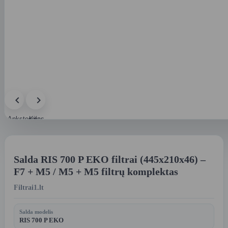
Ankstesnis
Kitas
paveikslėlis
paveikslėlis
Salda RIS 700 P EKO filtrai (445x210x46) –
F7 + M5 / M5 + M5 filtrų komplektas
Filtrai1.lt
Salda modelis
RIS 700 P EKO