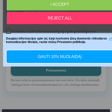
Telefono numeris
I ACCEPT
No posts found
+370
REJECT ALL
Sutinku būti informuotas(-a) apie pasiūlymus.
Daugiau informacijos apie tai, kaip tvarkome jūsų duomenis rinkodaros
komunikacijos tikslais, rasite mūsų Privatumo politikoje.
Få våra senaste nyheter och erbjudanden
GAUTI 10% NUOLAIDĄ!
Du kan avbryta prenumerationen när som helst. För detta ändamål,
vänligen hitta vår kontaktinformation i det rättsliga meddelandet.