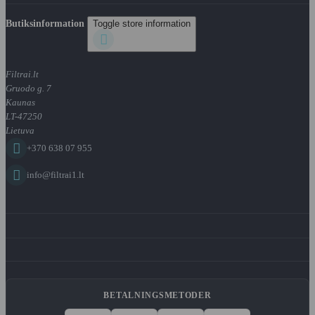
Butiksinformation
Toggle store information

Filtrai.lt
Gruodo g. 7
Kaunas
LT-47250
Lietuva

+370 638 07 955

info@filtrai1.lt
BETALNINGSMETODER