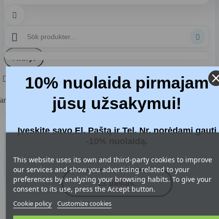



Avbryt
Logga
10% nuolaida pirmajam

in
jūsų užsakymui!
arukorg
0
Home
Įveskite savo El. Paštą ir Tel. Nr. norėdami gauti
Blog
Blog tag: filtrai1.lt
-10% nuolaidą.
This website uses its own and third-party cookies to improve
BLOG NAVIGATION
our services and show you advertising related to your
preferences by analyzing your browsing habits. To give your
consent to its use, press the Accept button.
Cookie policy
Customize cookies
TAG: "FILTRAI1.LT"