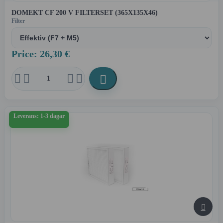
DOMEKT CF 200 V FILTERSET (365X135X46)
Filter
Price: 26,30 €





Leverans: 1-3 dagar
