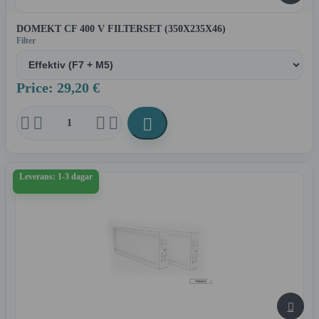
DOMEKT CF 400 V FILTERSET (350X235X46)
Filter
Price: 29,20 €





Leverans: 1-3 dagar
