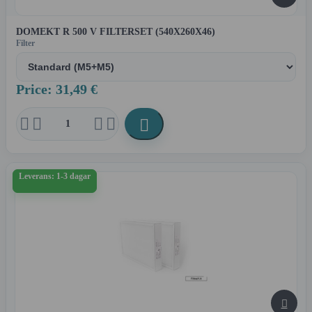
DOMEKT R 500 V FILTERSET (540X260X46)
Filter
Price: 31,49 €





Leverans: 1-3 dagar
