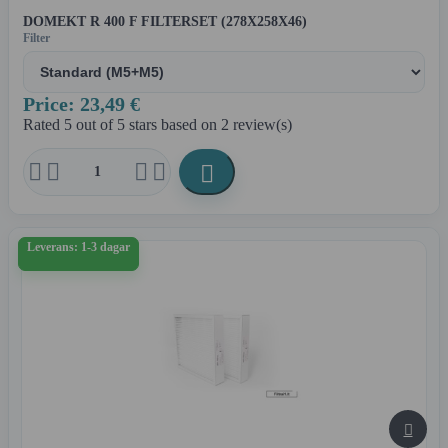
DOMEKT R 400 F FILTERSET (278X258X46)
Filter
Price: 23,49 €
Rated
5
out of 5 stars based on
2
review(s)





Leverans: 1-3 dagar
