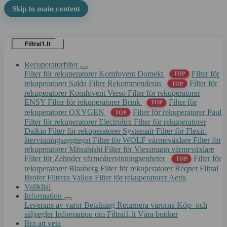
Skip to main content
Recuperatorfilter
Filter för rekuperatorer Komfovent Domekt
Filter för
TOP
rekuperatorer Salda
Filter Rekommenderas
Filter för
TOP
rekuperatorer Komfovent Verso
Filter för rekuperatorer
ENSY
Filter för rekuperatorer Brink
Filter för
TOP
rekuperatorer OXYGEN
Filter för rekuperatorer Paul
TOP
Filter för rekuperatorer Electrolux
Filter för rekuperatorer
Daikin
Filter för rekuperatorer Systemair
Filter för Flexit-
återvinningsaggregat
Filter för WOLF värmeväxlare
Filter för
rekuperatorer Mitsubishi
Filter för Viessmann värmeväxlare
Filter för Zehnder värmeåtervinningsenheter
Filter för
TOP
rekuperatorer Blauberg
Filter för rekuperatorer Reqnet
Filtrai
Brofer
Filtrera Vallox
Filter för rekuperatorer Aeris
Valikliai
Information
Leverans av varor
Betalning
Returnera varorna
Köp- och
säljregler
Information om Filtrai1.lt
Våra butiker
Bra att veta