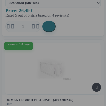
Price: 26,49 €
Rated
5
out of 5 stars based on
4
review(s)





Leverans: 1-3 dagar

DOMEKT R 400 H FILTERSET (410X200X46)
Filter