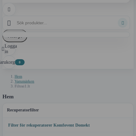



Avbryt
Logga

in
arukorg
0
Hem
Varumärken
Filtrai1.lt
Hem
Recuperatorfilter
Filter för rekuperatorer Komfovent Domekt