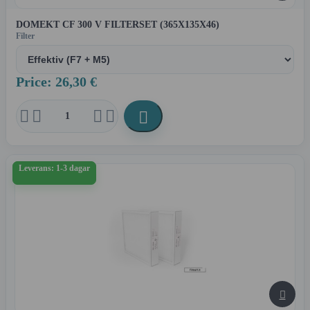
DOMEKT CF 300 V FILTERSET (365X135X46)
Filter
Price: 26,30 €





Leverans: 1-3 dagar
