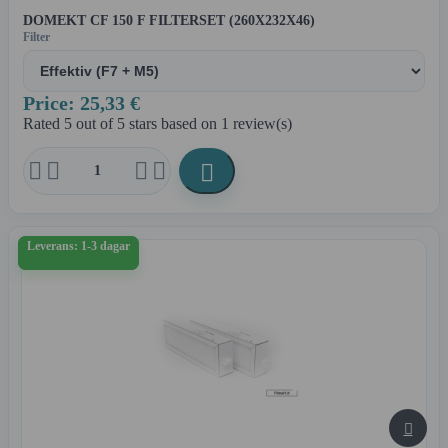
DOMEKT CF 150 F FILTERSET (260X232X46)
Filter
Price: 25,33 €
Rated
5
out of 5 stars based on
1
review(s)





Leverans: 1-3 dagar
