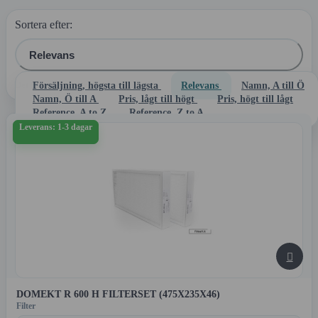
Sortera efter:
Relevans
Det finns 172 produkter.
Försäljning, högsta till lägsta
Relevans
Namn, A till Ö
Namn, Ö till A
Pris, lågt till högt
Pris, högt till lågt
Reference, A to Z
Reference, Z to A
Leverans: 1-3 dagar

DOMEKT R 600 H FILTERSET (475X235X46)
Filter