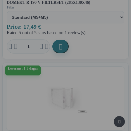
DOMEKT R 190 V FILTERSET (285X130X46)
Filter
Price: 17,49 €
Rated
5
out of 5 stars based on
1
review(s)





Leverans: 1-3 dagar
