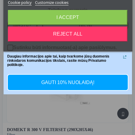
Filter
Cookie policy
Customize cookies
Telefono numeris
I ACCEPT
Price: 35,98 €
+370
REJECT ALL





Sutinku būti informuotas(-a) apie pasiūlymus.
Daugiau informacijos apie tai, kaip tvarkome jūsų duomenis
Leverans: 1-3 dagar
rinkodaros komunikacijos tikslais, rasite mūsų Privatumo
politikoje.
GAUTI 10% NUOLAIDĄ!

DOMEKT R 300 V FILTERSET (290X205X46)
Filter