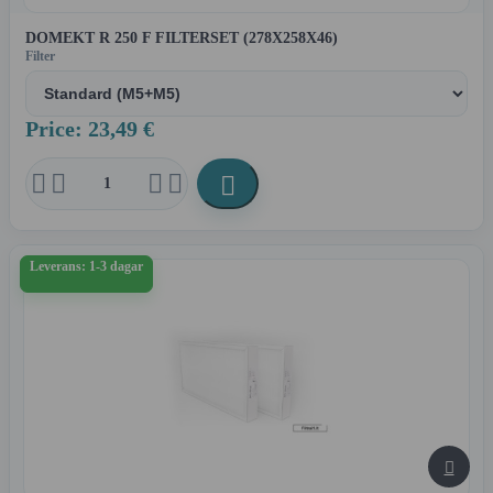
DOMEKT R 250 F FILTERSET (278X258X46)
Filter
Price: 23,49 €





Leverans: 1-3 dagar
