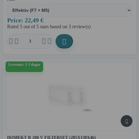
Price: 22,49 €
Rated
5
out of 5 stars based on
3
review(s)





Leverans: 1-3 dagar

DOMEKT R 200 V FILTERSET (285X130X46)