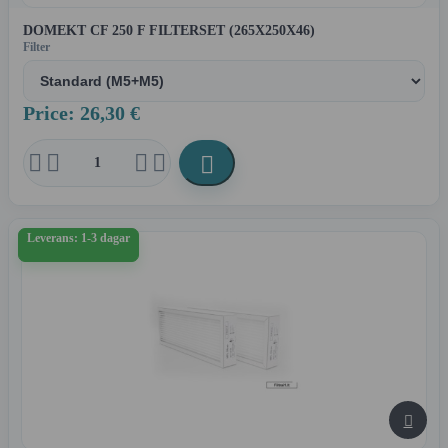
DOMEKT CF 250 F FILTERSET (265X250X46)
Filter
Price: 26,30 €





Leverans: 1-3 dagar
