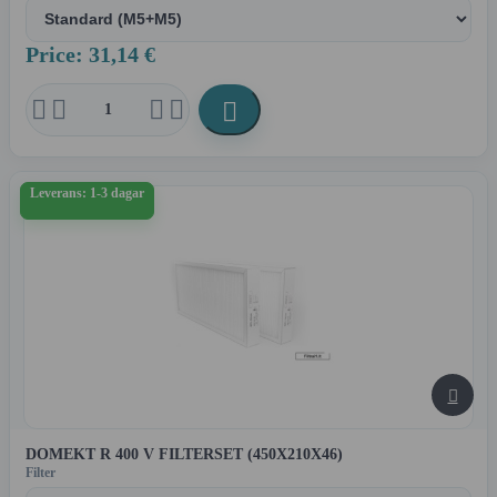
Price: 31,14 €





Leverans: 1-3 dagar

DOMEKT R 400 V FILTERSET (450X210X46)
Filter