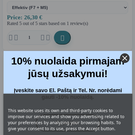
Price: 26,30 €
Rated
5
out of 5 stars based on
1
review(s)





10% nuolaida pirmajam
Leverans: 1-3 dagar
jūsų užsakymui!
Įveskite savo El. Paštą ir Tel. Nr. norėdami
gauti -10% nuolaidą.
This website uses its own and third-party cookies to

improve our services and show you advertising related to
your preferences by analyzing your browsing habits. To
give your consent to its use, press the Accept button.
DOMEKT R 700 F C6M (ny modell) FILTERSET (368X375X46)