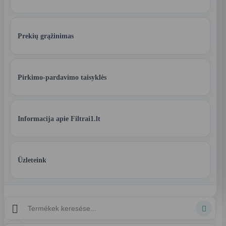
Prekių grąžinimas
Pirkimo-pardavimo taisyklės
Informacija apie Filtrai1.lt
Üzleteink

