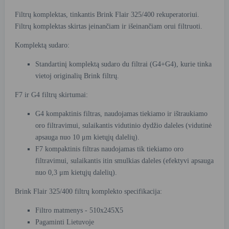
Filtrų komplektas, tinkantis Brink Flair 325/400 rekuperatoriui.
Filtrų komplektas skirtas įeinančiam ir išeinančiam orui filtruoti.
Komplektą sudaro:
Standartinį komplektą sudaro du filtrai (G4+G4), kurie tinka
vietoj originalių Brink filtrų.
F7 ir G4 filtrų skirtumai:
G4 kompaktinis filtras, naudojamas tiekiamo ir ištraukiamo
oro filtravimui, sulaikantis vidutinio dydžio daleles (vidutinė
apsauga nuo 10 μm kietųjų dalelių).
F7 kompaktinis filtras naudojamas tik tiekiamo oro
filtravimui, sulaikantis itin smulkias daleles (efektyvi apsauga
nuo 0,3 μm kietųjų dalelių).
Brink Flair 325/400 filtrų komplekto specifikacija:
Filtro matmenys - 510x245X5
Pagaminti Lietuvoje