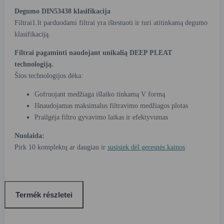
Degumo DIN53438 klasifikacija
Filtrai1.lt parduodami filtrai yra ištestuoti ir turi atitinkamą degumo
klasifikaciją.
Filtrai pagaminti naudojant unikalią DEEP PLEAT
technologiją.
Šios technologijos dėka:
Gofruojant medžiaga išlaiko tinkamą V formą
Išnaudojamas maksimalus filtravimo medžiagos plotas
Prailgėja filtro gyvavimo laikas ir efektyvumas
Nuolaida:
Pirk 10 komplektų ar daugiau ir
susisiek dėl geresnės kainos
Termék részletei