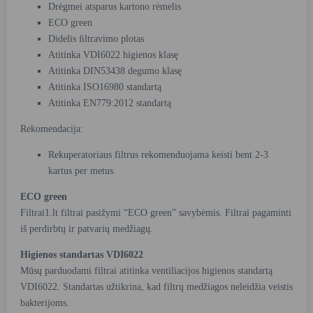
Drėgmei atsparus kartono rėmelis
ECO green
Didelis ﬁltravimo plotas
Atitinka VDI6022 higienos klasę
Atitinka DIN53438 degumo klasę
Atitinka ISO16980 standartą
Atitinka EN779:2012 standartą
Rekomendacija:
Rekuperatoriaus filtrus rekomenduojama keisti bent 2-3
kartus per metus.
ECO green
Filtrai1.lt filtrai pasižymi “ECO green” savybėmis. Filtrai pagaminti
iš perdirbtų ir patvarių medžiagų.
Higienos standartas VDI6022
Mūsų parduodami filtrai atitinka ventiliacijos higienos standartą
VDI6022. Standartas užtikrina, kad filtrų medžiagos neleidžia veistis
bakterijoms.