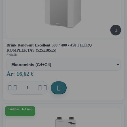

Brink Renovent Excellent 300 / 400 / 450 FILTRŲ
KOMPLEKTAS (525x185x5)
Szűrők
Ár: 16,62 €





Szállítás: 1-3 nap