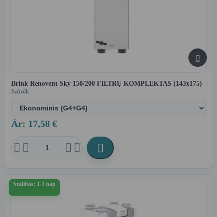

Brink Renovent Sky 150/200 FILTRŲ KOMPLEKTAS (143x175)
Szűrők
Ár: 17,58 €





Szállítás: 1-3 nap