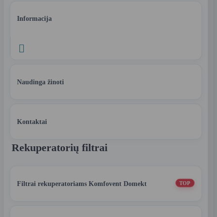
Informacija

Naudinga žinoti
Kontaktai
Rekuperatorių filtrai
Filtrai rekuperatoriams Komfovent Domekt
TOP