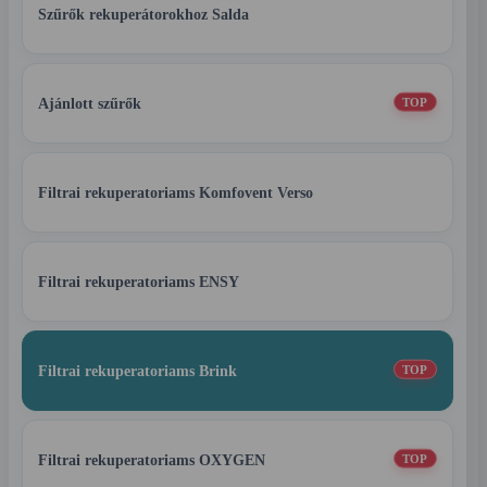
Szűrők rekuperátorokhoz Salda
Ajánlott szűrők
TOP
Filtrai rekuperatoriams Komfovent Verso
Filtrai rekuperatoriams ENSY
Filtrai rekuperatoriams Brink
TOP
Filtrai rekuperatoriams OXYGEN
TOP