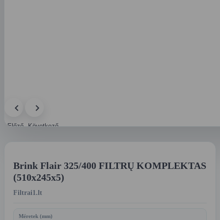
Előző
Következő
kép
kép
Brink Flair 325/400 FILTRŲ KOMPLEKTAS
(510x245x5)
Filtrai1.lt
Méretek (mm)