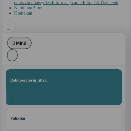
pardavimo taisyklės
Informacija apie Filtrai1.lt
Üzleteink
Naudinga žinoti
Kontaktai


Mind
Rekuperatorių filtrai

Valikliai