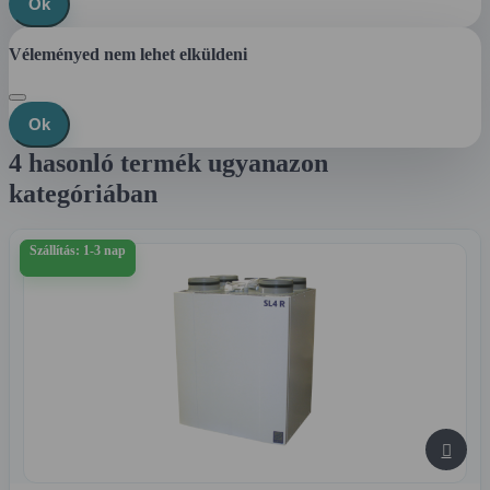
Ok
Véleményed nem lehet elküldeni
Ok
4 hasonló termék ugyanazon
kategóriában
Szállítás: 1-3 nap
