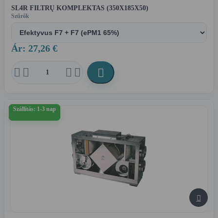
SL4R FILTRŲ KOMPLEKTAS (350X185X50)
Szűrők
Ár: 27,26 €





Szállítás: 1-3 nap
