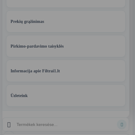
Prekių grąžinimas
Pirkimo-pardavimo taisyklės
Informacija apie Filtrai1.lt
Üzleteink

