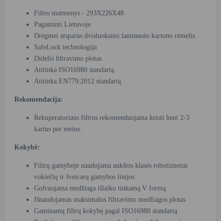
Filtro matmenys - 293X226X48
Pagaminti Lietuvoje
Drėgmei atsparus dvisluoksnio laminuoto kartono rėmelis
SafeLock technologija
Didelis ﬁltravimo plotas
Atitinka ISO16980 standartą
Atitinka EN779:2012 standartą
Rekomendacija:
Rekuperatoriaus filtrus rekomenduojama keisti bent 2-3
kartus per metus.
Kokybė:
Filtrų gamyboje naudojama aukštos klasės robotizuotas
vokiečių ir šveicarų gamybos linijos
Gofruojama medžiaga išlaiko tinkamą V formą
Išnaudojamas maksimalus filtravimo medžiagos plotas
Gaminamų filtrų kokybę pagal ISO16980 standartą