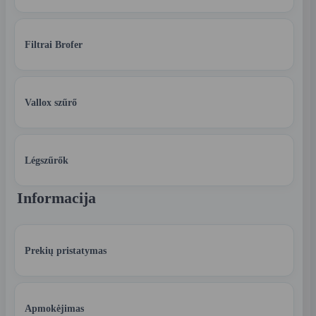
Filtrai Brofer
Vallox szűrő
Légszűrők
Informacija
Prekių pristatymas
Apmokėjimas