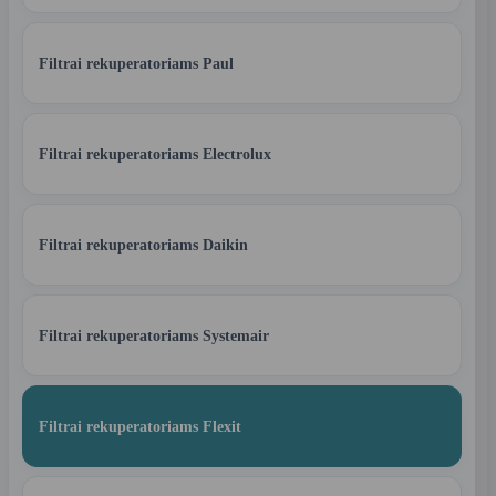
Filtrai rekuperatoriams Paul
Filtrai rekuperatoriams Electrolux
Filtrai rekuperatoriams Daikin
Filtrai rekuperatoriams Systemair
Filtrai rekuperatoriams Flexit