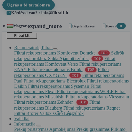
Ugrás a fő tartalomra
Kérdésed van? : info@filtrai1.lt


expand_more
Magyar
Bejelentkezés
Kosár
0
Rekuperatorių filtrai
Filtrai rekuperatoriams Komfovent Domekt
Szűrők
TOP
rekuperátorokhoz Salda
Ajánlott szűrők
Filtrai
TOP
rekuperatoriams Komfovent Verso
Filtrai rekuperatoriams
ENSY
Filtrai rekuperatoriams Brink
Filtrai
TOP
rekuperatoriams OXYGEN
Filtrai rekuperatoriams
TOP
Paul
Filtrai rekuperatoriams Electrolux
Filtrai rekuperatoriams
Daikin
Filtrai rekuperatoriams Systemair
Filtrai
rekuperatoriams Flexit
Filtrai rekuperatoriams WOLF
Filtrai
rekuperatoriams Mitsubishi
Filtrai rekuperatoriams Viessmann
Filtrai rekuperatoriams Zehnder
Filtrai
TOP
rekuperatoriams Blauberg
Filtrai rekuperatoriams Reqnet
Filtrai Brofer
Vallox szűrő
Légszűrők
Valikliai
Informacija
Prekių pristatymas
Apmokėjimas
Prekių grąžinimas
Pirkimo-