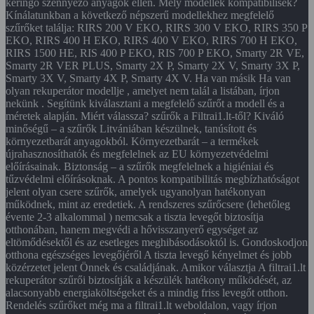
keringő szennyező anyagok ellen. Mely modellek kompatibilisek?
Kínálatunkban a következő népszerű modellekhez megfelelő
szűrőket találja: RIRS 200 V EKO, RIRS 300 V EKO, RIRS 350 P
EKO, RIRS 400 H EKO, RIRS 400 V EKO, RIRS 700 H EKO,
RIRS 1500 HE, RIS 400 P EKO, RIS 700 P EKO, Smarty 2R VE,
Smarty 2R VER PLUS, Smarty 2X P, Smarty 2X V, Smarty 3X P,
Smarty 3X V, Smarty 4X P, Smarty 4X V. Ha van másik Ha van
olyan rekuperátor modellje , amelyet nem talál a listában, írjon
nekünk . Segítünk kiválasztani a megfelelő szűrőt a modell és a
méretek alapján. Miért válassza? szűrők a Filtrai1.lt-től? Kiváló
minőségű – a szűrők Litvániában készülnek, tanúsított és
környezetbarát anyagokból. Környezetbarát – a termékek
újrahasznosíthatók és megfelelnek az EU környezetvédelmi
előírásainak. Biztonság – a szűrők megfelelnek a higiéniai és
tűzvédelmi előírásoknak. A pontos kompatibilitás megbízhatóságot
jelent olyan csere szűrők, amelyek ugyanolyan hatékonyan
működnek, mint az eredetiek. A rendszeres szűrőcsere (lehetőleg
évente 2-3 alkalommal ) nemcsak a tiszta levegőt biztosítja
otthonában, hanem megvédi a hővisszanyerő egységet az
eltömődésektől és az esetleges meghibásodásoktól is. Gondoskodjon
otthona egészséges levegőjéről A tiszta levegő kényelmet és jobb
közérzetet jelent Önnek és családjának. Amikor választja A filtrai1.lt
rekuperátor szűrői biztosítják a készülék hatékony működését, az
alacsonyabb energiaköltségeket és a mindig friss levegőt otthon.
Rendelés szűrőket még ma a filtrai1.lt weboldalon, vagy írjon