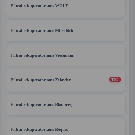
Filtrai rekuperatoriams WOLF
Filtrai rekuperatoriams Mitsubishi
Filtrai rekuperatoriams Viessmann
Filtrai rekuperatoriams Zehnder
TOP
Filtrai rekuperatoriams Blauberg
Filtrai rekuperatoriams Reqnet