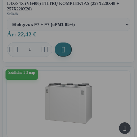
L4X/S4X (VG400) FILTRŲ KOMPLEKTAS (257X220X48 +
257X220X20)
Szűrők
Ár: 22,42 €





Szállítás: 1-3 nap
