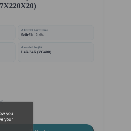
57X220X20)
A készlet tartalma:
Szűrők - 2 db.
A modell hajlik.
L4X/S4X (VG400)
%)
how you
ve your