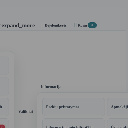


expand_more
r
Bejelentkezés
Kosár
0
l
Informacija
it
Prekių pristatymas
Apmokėj
Valikliai
Informacija apie Filtrai1.lt
Üzleteink
OP