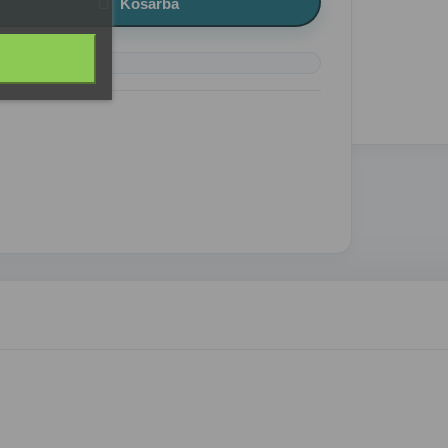

Kosárba