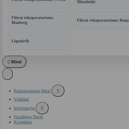
Mitsubishi
Filtrai rekuperatoriams
Filtrai rekuperatoriams Reqn
Blauberg
Légszűrők

Mind
Rekuperatorių filtrai

Valikliai
Informacija

Naudinga žinoti
Kontaktai