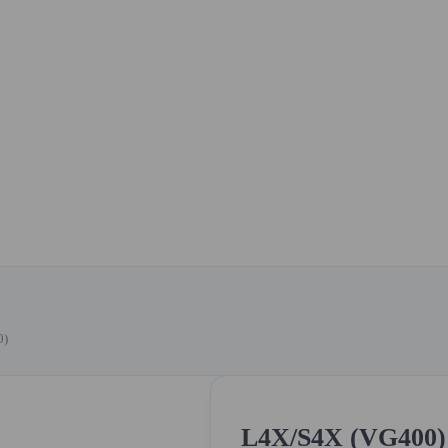
0)
L4X/S4X (VG40