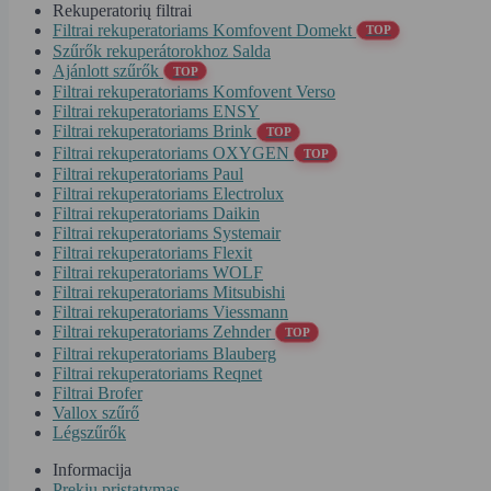
Rekuperatorių filtrai
Filtrai rekuperatoriams Komfovent Domekt
TOP
Szűrők rekuperátorokhoz Salda
Ajánlott szűrők
TOP
Filtrai rekuperatoriams Komfovent Verso
Filtrai rekuperatoriams ENSY
Filtrai rekuperatoriams Brink
TOP
Filtrai rekuperatoriams OXYGEN
TOP
Filtrai rekuperatoriams Paul
Filtrai rekuperatoriams Electrolux
Filtrai rekuperatoriams Daikin
Filtrai rekuperatoriams Systemair
Filtrai rekuperatoriams Flexit
Filtrai rekuperatoriams WOLF
Filtrai rekuperatoriams Mitsubishi
Filtrai rekuperatoriams Viessmann
Filtrai rekuperatoriams Zehnder
TOP
Filtrai rekuperatoriams Blauberg
Filtrai rekuperatoriams Reqnet
Filtrai Brofer
Vallox szűrő
Légszűrők
Informacija
Prekių pristatymas