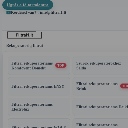
Ugrás a fő tartalomra
Kérdésed van? : info@filtrai1.lt
Rekuperatorių filtrai
Filtrai rekuperatoriams
Szűrők rekuperátorokhoz
TOP
Komfovent Domekt
Salda
Filtrai rekuperatoriams
Filtrai rekuperatoriams ENSY
TO
Brink
Filtrai rekuperatoriams
Filtrai rekuperatoriams Daik
Electrolux
Filtrai rekuperatoriams
Filtrai rekuperatoriams WOLF