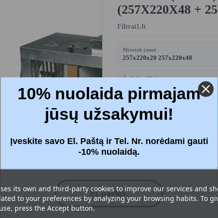
(257X220X48 + 2
Filtrai1.lt
Méretek (mm)
257x220x20 257x220x48
Áruk kiszállítása
2,90 € (ingyenes szállítás
10% nuolaida pirmajam
csomagautomatába 50 € felett)
jūsų užsakymui!
Ár:
22,42 €
Įveskite savo El. Paštą ir Tel. Nr. norėdami gauti
Adóval együtt
-10% nuolaidą.
Filtrai
: Efektyvus F7 + F7 (ePM1 65
ses its own and third-party cookies to improve our services and s
lated to your preferences by analyzing your browsing habits. To gi
 use, press the Accept button.