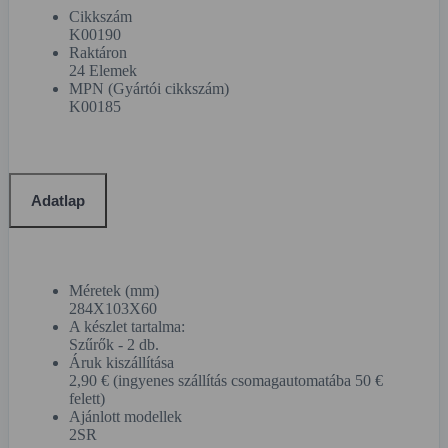
Cikkszám
K00190
Raktáron
24 Elemek
MPN (Gyártói cikkszám)
K00185
Adatlap
Méretek (mm)
284X103X60
A készlet tartalma:
Szűrők - 2 db.
Áruk kiszállítása
2,90 € (ingyenes szállítás csomagautomatába 50 €
felett)
Ajánlott modellek
2SR