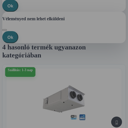
Ok
Véleményed nem lehet elküldeni
Ok
4 hasonló termék ugyanazon
kategóriában
Szállítás: 1-3 nap
