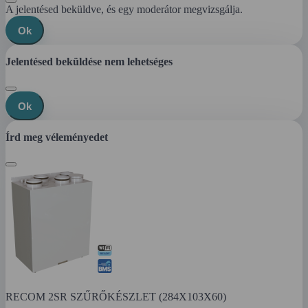
A jelentésed beküldve, és egy moderátor megvizsgálja.
Ok
Jelentésed beküldése nem lehetséges
Ok
Írd meg véleményedet
RECOM 2SR SZŰRŐKÉSZLET (284X103X60)