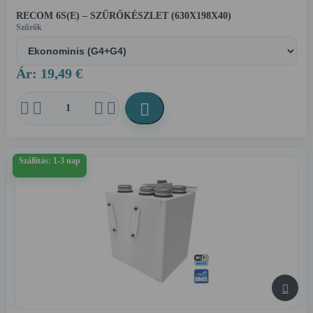
RECOM 6S(E) – SZŰRŐKÉSZLET (630X198X40)
Szűrők
Ár: 19,49 €





Szállítás: 1-3 nap
