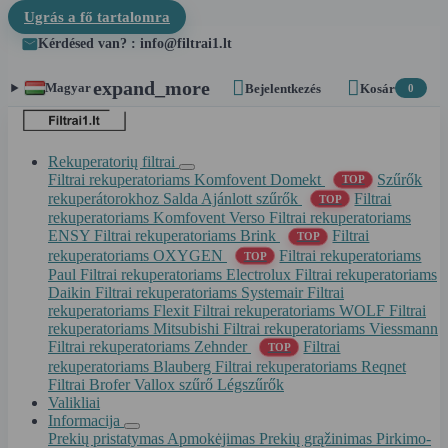
Ugrás a fő tartalomra
Kérdésed van? : info@filtrai1.lt


expand_more
Magyar
Bejelentkezés
Kosár
0
Rekuperatorių filtrai
Filtrai rekuperatoriams Komfovent Domekt
Szűrők
TOP
rekuperátorokhoz Salda
Ajánlott szűrők
Filtrai
TOP
rekuperatoriams Komfovent Verso
Filtrai rekuperatoriams
ENSY
Filtrai rekuperatoriams Brink
Filtrai
TOP
rekuperatoriams OXYGEN
Filtrai rekuperatoriams
TOP
Paul
Filtrai rekuperatoriams Electrolux
Filtrai rekuperatoriams
Daikin
Filtrai rekuperatoriams Systemair
Filtrai
rekuperatoriams Flexit
Filtrai rekuperatoriams WOLF
Filtrai
rekuperatoriams Mitsubishi
Filtrai rekuperatoriams Viessmann
Filtrai rekuperatoriams Zehnder
Filtrai
TOP
rekuperatoriams Blauberg
Filtrai rekuperatoriams Reqnet
Filtrai Brofer
Vallox szűrő
Légszűrők
Valikliai
Informacija
Prekių pristatymas
Apmokėjimas
Prekių grąžinimas
Pirkimo-