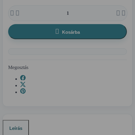





Kosárba
Megosztás
Leírás