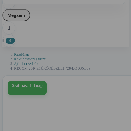

Mégsem


0
Kezdőlap
Rekuperatorių filtrai
Ajánlott szűrők
RECOM 2SR SZŰRŐKÉSZLET (284X103X60)
Szállítás: 1-3 nap