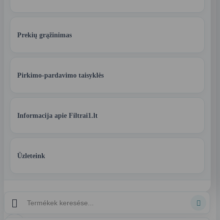
Prekių grąžinimas
Pirkimo-pardavimo taisyklės
Informacija apie Filtrai1.lt
Üzleteink

