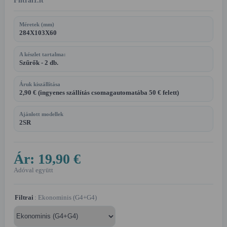
Filtrai1.lt
Méretek (mm)
284X103X60
A készlet tartalma:
Szűrők - 2 db.
Áruk kiszállítása
2,90 € (ingyenes szállítás csomagautomatába 50 € felett)
Ajánlott modellek
2SR
Ár:
19,90 €
Adóval együtt
Filtrai
: Ekonominis (G4+G4)