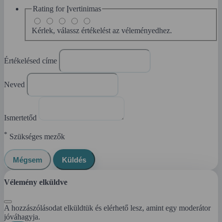
Rating for
Įvertinimas
Kérlek, válassz értékelést az véleményedhez.
Értékelésed címe
Neved
Ismertetőd
*
Szükséges mezők
Mégsem
Küldés
Vélemény elküldve
A hozzászólásodat elküldtük és elérhető lesz, amint egy moderátor
jóváhagyja.