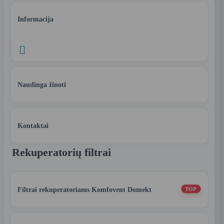
Informacija

Naudinga žinoti
Kontaktai
Rekuperatorių filtrai
Filtrai rekuperatoriams Komfovent Domekt
TOP