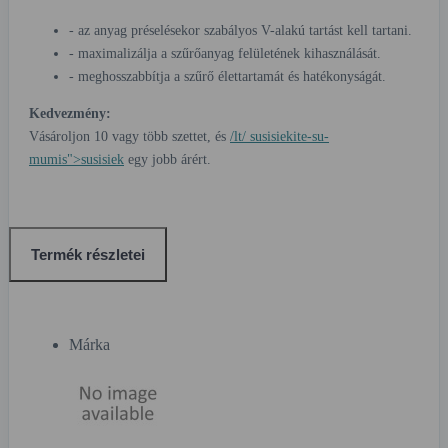
- az anyag préselésekor szabályos V-alakú tartást kell tartani.
- maximalizálja a szűrőanyag felületének kihasználását.
- meghosszabbítja a szűrő élettartamát és hatékonyságát.
Kedvezmény:
Vásároljon 10 vagy több szettet, és
/lt/ susisiekite-su-
mumis">susisiek
egy jobb árért.
Termék részletei
Márka