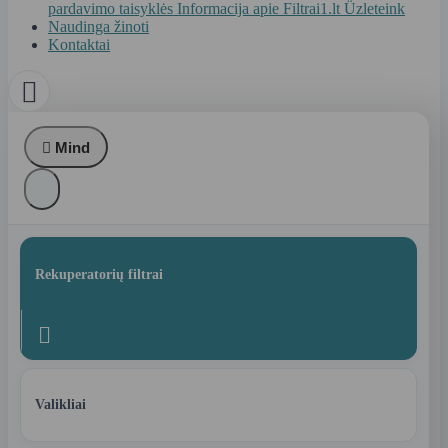
pardavimo taisyklės
Informacija apie Filtrai1.lt
Üzleteink
Naudinga žinoti
Kontaktai


Mind
Rekuperatorių filtrai

Valikliai