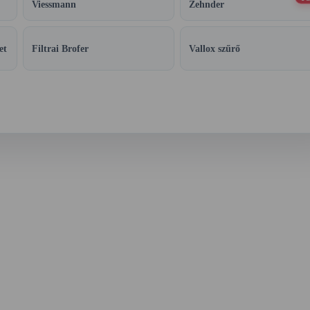
Viessmann
Zehnder
et
Filtrai Brofer
Vallox szűrő