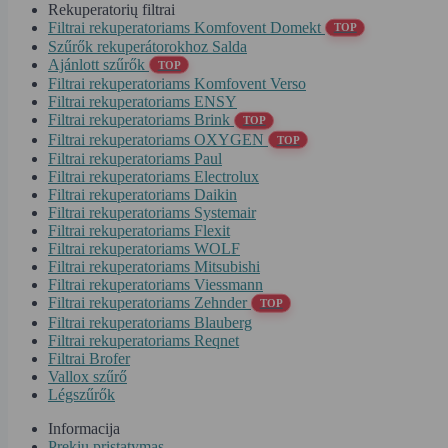
Rekuperatorių filtrai
Filtrai rekuperatoriams Komfovent Domekt
TOP
Szűrők rekuperátorokhoz Salda
Ajánlott szűrők
TOP
Filtrai rekuperatoriams Komfovent Verso
Filtrai rekuperatoriams ENSY
Filtrai rekuperatoriams Brink
TOP
Filtrai rekuperatoriams OXYGEN
TOP
Filtrai rekuperatoriams Paul
Filtrai rekuperatoriams Electrolux
Filtrai rekuperatoriams Daikin
Filtrai rekuperatoriams Systemair
Filtrai rekuperatoriams Flexit
Filtrai rekuperatoriams WOLF
Filtrai rekuperatoriams Mitsubishi
Filtrai rekuperatoriams Viessmann
Filtrai rekuperatoriams Zehnder
TOP
Filtrai rekuperatoriams Blauberg
Filtrai rekuperatoriams Reqnet
Filtrai Brofer
Vallox szűrő
Légszűrők
Informacija
Prekių pristatymas