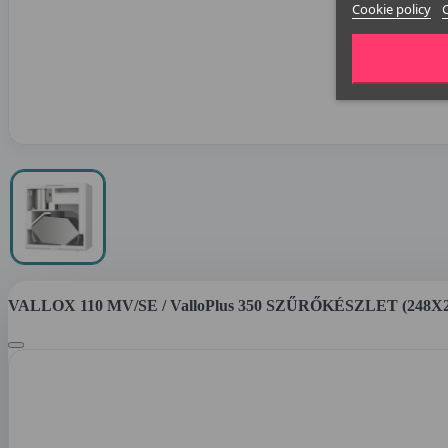
Cookie policy
VALLOX 110 MV/SE / ValloPlus 350 SZŰRŐKÉSZLET (248X230X