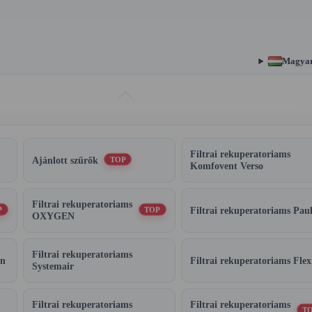
Magya
Filtrai rekuperatoriams
Ajánlott szűrők
TOP
Komfovent Verso
Filtrai rekuperatoriams
Filtrai rekuperatoriams Pau
P
TOP
OXYGEN
Filtrai rekuperatoriams
in
Filtrai rekuperatoriams Flex
Systemair
Filtrai rekuperatoriams
Filtrai rekuperatoriams
T