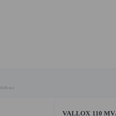
/24. sz.)
VALLOX 110 MV/SE