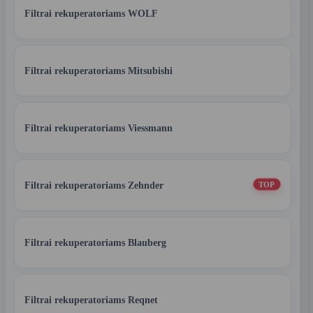
Filtrai rekuperatoriams WOLF
Filtrai rekuperatoriams Mitsubishi
Filtrai rekuperatoriams Viessmann
Filtrai rekuperatoriams Zehnder
TOP
Filtrai rekuperatoriams Blauberg
Filtrai rekuperatoriams Reqnet