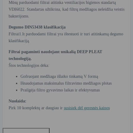
Mūsų parduodami filtrai atitinka ventiliacijos higienos standartą
VDI6022. Standartas užtikrina, kad filtrų medžiagos neleidžia veistis
bakterijoms.
Degumo DIN53438 klasifikacija
Filtrai1.lt parduodami filtrai yra ištestuoti ir turi atitinkamą degumo
klasifikaciją.
Filtrai pagaminti naudojant unikalią DEEP PLEAT
technologiją.
Šios technologijos dėka:
Gofruojant medžiaga išlaiko tinkamą V formą
Išnaudojamas maksimalus filtravimo medžiagos plotas
Prailgėja filtro gyvavimo laikas ir efektyvumas
Nuolaida:
Pirk 10 komplektų ar daugiau ir
susisiek dėl geresnės kainos