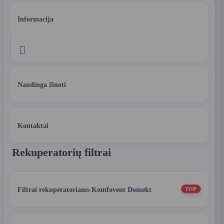
Informacija

Naudinga žinoti
Kontaktai
Rekuperatorių filtrai
Filtrai rekuperatoriams Komfovent Domekt
TOP