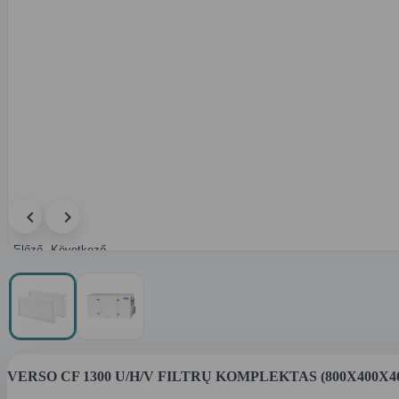
Előző
Következő
kép
kép
VERSO CF 1300 U/H/V FILTRŲ KOMPLEKTAS (800X400X46