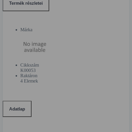
Termék részletei
Márka
Cikkszám
K00053
Raktáron
4 Elemek
Adatlap