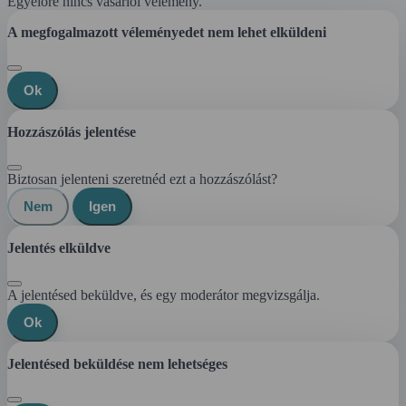
Egyelőre nincs vásárlói vélemény.
A megfogalmazott véleményedet nem lehet elküldeni
Ok
Hozzászólás jelentése
Biztosan jelenteni szeretnéd ezt a hozzászólást?
Nem
Igen
Jelentés elküldve
A jelentésed beküldve, és egy moderátor megvizsgálja.
Ok
Jelentésed beküldése nem lehetséges