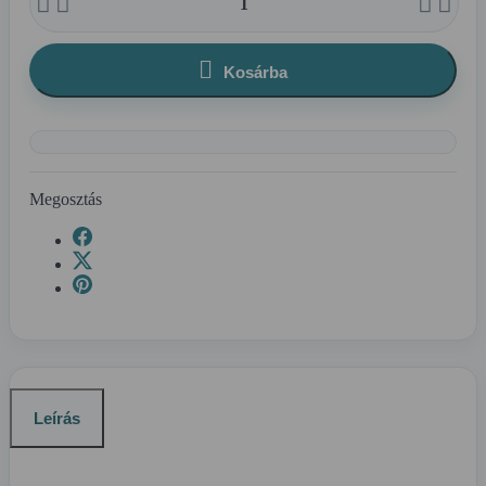





Kosárba
Megosztás
Leírás