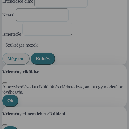
Értékelésed címe
Neved
Ismertetőd
*
Szükséges mezők
Mégsem
Küldés
Vélemény elküldve
A hozzászólásodat elküldtük és elérhető lesz, amint egy moderátor
jóváhagyja.
Ok
Véleményed nem lehet elküldeni