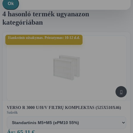
Ok
4 hasonló termék ugyanazon
kategóriában
Išankstinis užsakymas. Pristatymas: 10-12 d.d.

VERSO R 3000 U/H/V FILTRŲ KOMPLEKTAS (525X510X46)
Szűrők
Ár: 65,11 €