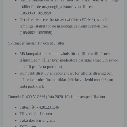
Standardsatsen består av två filter (M5+M5), som är lämpliga
istället för de ursprungliga Komfovent-filtren
(1053959+1053959).
Det effektiva setet består av två filter (F7+M5), som är
lämpliga istället för de ursprungliga Komfovent-filtren
(1054682+1053959).
Skillnader mellan F7 och M5 filter:
M5 kompaktfilter som används för att filtrera tilluft och
frånluft, som håller kvar medelstora partiklar (medium skydd
mot 10 μm fasta partiklar).
Kompaktfiltret F7 används endast för tilluftsfiltrering och
håller kvar ultrafina partiklar (effektivt skydd mot 0,3 μm
fasta partiklar).
Domekt R 400 V C6M (från 2020-10) filtersatsspecifikation:
Filtermått - 428x231x46
Tillverkad i Litauen
Fuktsäker kartongram
ECO grön