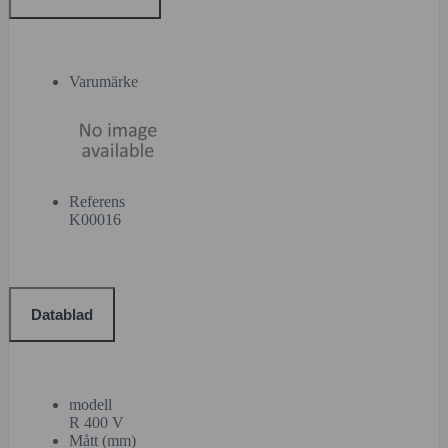
Varumärke
Referens
K00016
Datablad
modell
R 400 V
Mått (mm)