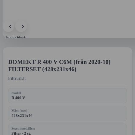
Previous
Next
image
image
DOMEKT R 400 V C6M (från 2020-10)
FILTERSET (428x231x46)
Filtrai1.lt
modell
R 400 V
Mått (mm)
428x231x46
Setet innehåller:
Filter - 2 st.