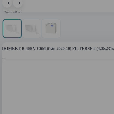
Previous
Next
image
image
DOMEKT R 400 V C6M (från 2020-10) FILTERSET (428x231x4