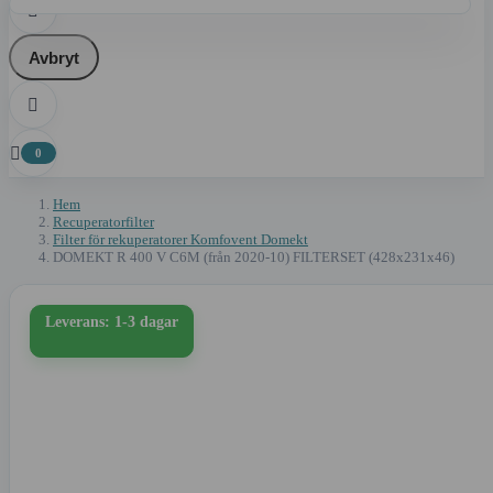

Avbryt


0
Hem
Recuperatorfilter
Filter för rekuperatorer Komfovent Domekt
DOMEKT R 400 V C6M (från 2020-10) FILTERSET (428x231x46)
Leverans: 1-3 dagar