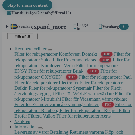
Skip to main content
Har du frågor? : info@filtrai1.lt
Logga


expand_more
Svenska
Varukorg
0
in
Recuperatorfilter
Filter för rekuperatorer Komfovent Domekt
Filter för
TOP
rekuperatorer Salda
Filter Rekommenderas
Filter för
TOP
rekuperatorer Komfovent Verso
Filter för rekuperatorer
ENSY
Filter för rekuperatorer Brink
Filter för
TOP
rekuperatorer OXYGEN
Filter för rekuperatorer Paul
TOP
Filter för rekuperatorer Electrolux
Filter för rekuperatorer
Daikin
Filter för rekuperatorer Systemair
Filter för Flexit-
återvinningsaggregat
Filter för WOLF värmeväxlare
Filter för
rekuperatorer Mitsubishi
Filter för Viessmann värmeväxlare
Filter för Zehnder värmeåtervinningsenheter
Filter för
TOP
rekuperatorer Blauberg
Filter för rekuperatorer Reqnet
Filtrai
Brofer
Filtrera Vallox
Filter för rekuperatorer Aeris
Valikliai
Information
Leverans av varor
Betalning
Returnera varorna
Köp- och