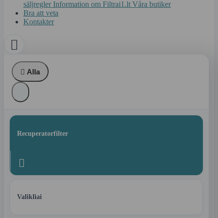
säljregler
Information om Filtrai1.lt
Våra butiker
Bra att veta
Kontakter


Alla
Recuperatorfilter

Valikliai