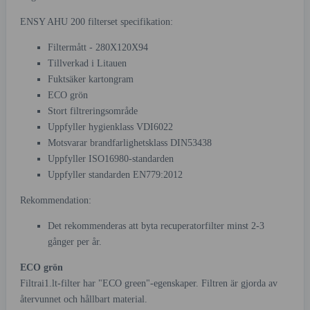
ENSY AHU 200 filterset specifikation:
Filtermått - 280X120X94
Tillverkad i Litauen
Fuktsäker kartongram
ECO grön
Stort filtreringsområde
Uppfyller hygienklass VDI6022
Motsvarar brandfarlighetsklass DIN53438
Uppfyller ISO16980-standarden
Uppfyller standarden EN779:2012
Rekommendation:
Det rekommenderas att byta recuperatorfilter minst 2-3
gånger per år.
ECO grön
Filtrai1.lt-filter har "ECO green"-egenskaper. Filtren är gjorda av
återvunnet och hållbart material.