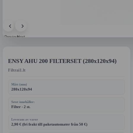
Previous
Next
image
image
ENSY AHU 200 FILTERSET (280x120x94)
Filtrai1.lt
Mått (mm)
280x120x94
Setet innehåller:
Filter - 2 st.
Leverans av varor
2,90 € (fri frakt till paketautomater från 50 €)