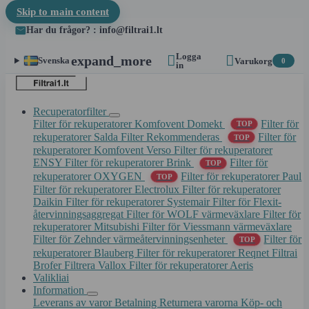
Skip to main content
Har du frågor? : info@filtrai1.lt
Logga


expand_more
Svenska
Varukorg
0
in
Recuperatorfilter
Filter för rekuperatorer Komfovent Domekt
Filter för
TOP
rekuperatorer Salda
Filter Rekommenderas
Filter för
TOP
rekuperatorer Komfovent Verso
Filter för rekuperatorer
ENSY
Filter för rekuperatorer Brink
Filter för
TOP
rekuperatorer OXYGEN
Filter för rekuperatorer Paul
TOP
Filter för rekuperatorer Electrolux
Filter för rekuperatorer
Daikin
Filter för rekuperatorer Systemair
Filter för Flexit-
återvinningsaggregat
Filter för WOLF värmeväxlare
Filter för
rekuperatorer Mitsubishi
Filter för Viessmann värmeväxlare
Filter för Zehnder värmeåtervinningsenheter
Filter för
TOP
rekuperatorer Blauberg
Filter för rekuperatorer Reqnet
Filtrai
Brofer
Filtrera Vallox
Filter för rekuperatorer Aeris
Valikliai
Information
Leverans av varor
Betalning
Returnera varorna
Köp- och