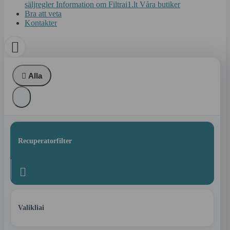
säljregler
Information om Filtrai1.lt
Våra butiker
Bra att veta
Kontakter


Alla
Recuperatorfilter

Valikliai