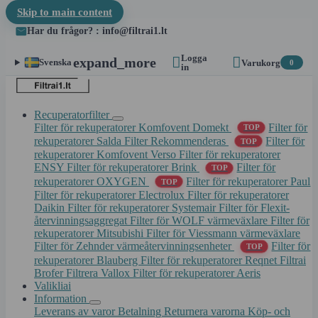
Skip to main content
Har du frågor? : info@filtrai1.lt
Logga


expand_more
Svenska
Varukorg
0
in
Recuperatorfilter
Filter för rekuperatorer Komfovent Domekt
Filter för
TOP
rekuperatorer Salda
Filter Rekommenderas
Filter för
TOP
rekuperatorer Komfovent Verso
Filter för rekuperatorer
ENSY
Filter för rekuperatorer Brink
Filter för
TOP
rekuperatorer OXYGEN
Filter för rekuperatorer Paul
TOP
Filter för rekuperatorer Electrolux
Filter för rekuperatorer
Daikin
Filter för rekuperatorer Systemair
Filter för Flexit-
återvinningsaggregat
Filter för WOLF värmeväxlare
Filter för
rekuperatorer Mitsubishi
Filter för Viessmann värmeväxlare
Filter för Zehnder värmeåtervinningsenheter
Filter för
TOP
rekuperatorer Blauberg
Filter för rekuperatorer Reqnet
Filtrai
Brofer
Filtrera Vallox
Filter för rekuperatorer Aeris
Valikliai
Information
Leverans av varor
Betalning
Returnera varorna
Köp- och