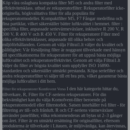
Köp våra oslagbara kompakta filter M5 och andra filter med
effektivitetsklass. utbud av rekuperatorfilter: Rekuperatorfilter icke-
originella, högkvalitativa filter för alla populära för
rekuperatormodeller. Kompaktfilter M5, F7 Fångar medelfina och
fina partiklar, vilket säkerställer bättre luftkvalitet i hemmet. filter :
specifika filter, anpassade serievärmeväxlare, inklusive R 200 V, R
300 V, R 400 V och R 450 V. Filter för rekuperatorer Filter med
olika effektivitetsklasser, anpassade till olika behov och
miljöförhållanden. Genom att välja Filtrai1.lt väljer du kvalitet och
pålitlighet: Vår försäljning filter är noggrant tillverkade med hänsyn
till specifikationerna för rekuperatorer för att uppnå bästa möjliga
luftkvalitet och rekuperatoreffektivitet. Genom att välja Filtrai1.lt
väljer du filter av högsta kvalitet som uppfyller ISO 16890-
standarden och säkerställer utmärkt prestanda. Köpa seriefilter och
andra rekuperatorfilter vi säljer till ett bra pris, vilket garanterar bästa
möjliga luftkvalitet i ditt hem.
I den här kategorin hittar du,
Filter för rekuperatorer Komfovent Verso
tillverkare, R, Filter för CF-seriens rekuperatorer. För din
bekvämlighet kan du välja Komofvent-filter beroende på
rekuperatormodell eller filterstorlek. Satsen innehåller två filter - för
filtrering av till- och frånluft. R och CF-seriens värmeväxlare
använder panelfilter, vilka rekommenderas att bytas ut 2–3 gånger
om året. Filter är en utmärkt ersättning för originalfilter, eftersom
produkterna är tillverkade i Litauen, är miljövänliga, kan återvinnas,