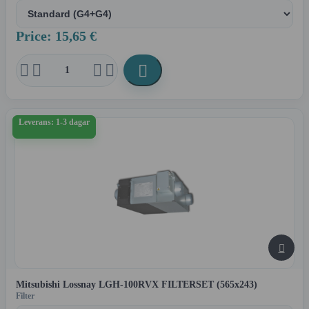
Price: 15,65 €





Leverans: 1-3 dagar

Mitsubishi Lossnay LGH-100RVX FILTERSET (565x243)
Filter