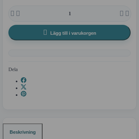





Lägg till i varukorgen
Dela
Beskrivning