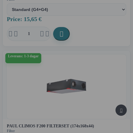
Price: 15,65 €





Leverans: 1-3 dagar

PAUL CLIMOS F200 FILTERSET (174x168x44)
Filter