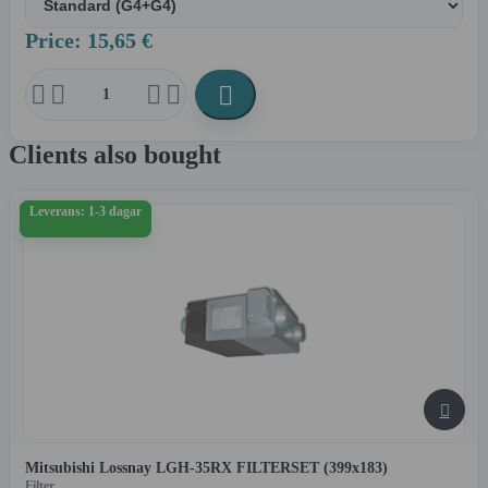
Price: 15,65 €





Clients also bought
Leverans: 1-3 dagar

Mitsubishi Lossnay LGH-35RX FILTERSET (399x183)
Filter