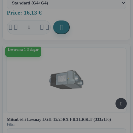
Price: 16,13 €





Leverans: 1-3 dagar

Mitsubishi Lossnay LGH-15/25RX FILTERSET (333x156)
Filter