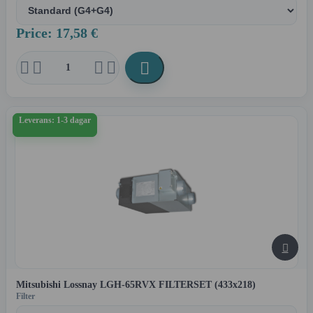
Price: 17,58 €





Leverans: 1-3 dagar

Mitsubishi Lossnay LGH-65RVX FILTERSET (433x218)
Filter