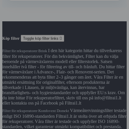
Köp filter
Toggle köp filter links

I den här kategorin hittar du tillverkarens
Filter för rekuperatorer Brink
filter för rekuperatorer. För din bekvämlighet, Filter kan du välja
beroende på värmeväxlarens modell eller filterstorlek. Satsen
innehåller två filter - för filtrering av till- och frånluft. Du hittar filter
för värmeväxlare i Advance-, Flair- och Renovent-serien. Det
rekommenderas att byta filter 2–3 gånger om året. Våra Filter är en
utmärkt ersättning för originalfilter, eftersom produkterna är
tillverkade i Litauen, är miljövänliga, kan återvinnas, har
brandfarlighets- och hygienstandarder och uppfyller EU:s krav. Om
du inte hittar För rekuperatorfiltret, skriv till oss på info@filtrai1.lt
eller kontakta oss på Facebook på Filtrai1.lt
Värmeåtervinningsfilter testade
Filter för rekuperatorer Komfovent Domekt
enligt ISO 16890-standarden Filtrai1.lt är stolta över att erbjuda filter
för rekuperatorer. Våra filter är testade och uppfyller ISO 16890-
standarden, vilket garanterar utmärkt kompatibilitet och prestanda.