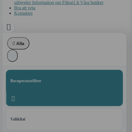
säljregler
Information om Filtrai1.lt
Våra butiker
Bra att veta
Kontakter


Alla
Recuperatorfilter

Valikliai