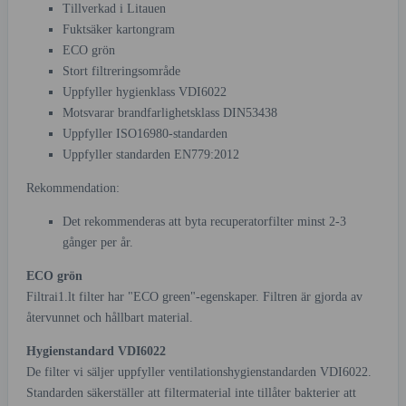
Tillverkad i Litauen
Fuktsäker kartongram
ECO grön
Stort filtreringsområde
Uppfyller hygienklass VDI6022
Motsvarar brandfarlighetsklass DIN53438
Uppfyller ISO16980-standarden
Uppfyller standarden EN779:2012
Rekommendation:
Det rekommenderas att byta recuperatorfilter minst 2-3
gånger per år.
ECO grön
Filtrai1.lt filter har "ECO green"-egenskaper. Filtren är gjorda av
återvunnet och hållbart material.
Hygienstandard VDI6022
De filter vi säljer uppfyller ventilationshygienstandarden VDI6022.
Standarden säkerställer att filtermaterial inte tillåter bakterier att