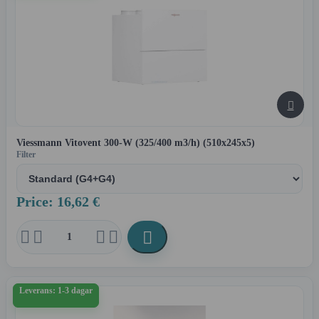

Viessmann Vitovent 300-W (325/400 m3/h) (510x245x5)
Filter
Price: 16,62 €





Leverans: 1-3 dagar