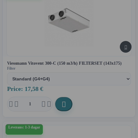

Viessmann Vitovent 300-C (150 m3/h) FILTERSET (143x175)
Filter
Price: 17,58 €





Leverans: 1-3 dagar