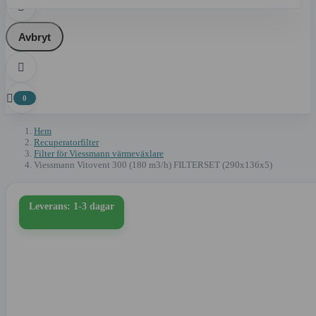

Avbryt


0
Hem
Recuperatorfilter
Filter för Viessmann värmeväxlare
Viessmann Vitovent 300 (180 m3/h) FILTERSET (290x136x5)
Leverans: 1-3 dagar