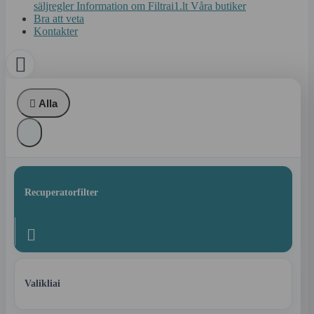
säljregler
Information om Filtrai1.lt
Våra butiker
Bra att veta
Kontakter


Alla
Recuperatorfilter

Valikliai