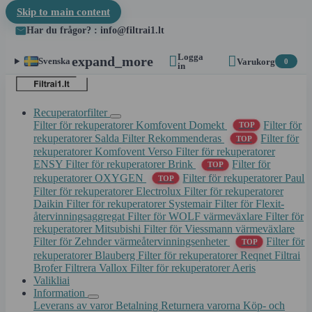
Skip to main content
Har du frågor? : info@filtrai1.lt
Logga


expand_more
Svenska
Varukorg
0
in
Recuperatorfilter
Filter för rekuperatorer Komfovent Domekt
Filter för
TOP
rekuperatorer Salda
Filter Rekommenderas
Filter för
TOP
rekuperatorer Komfovent Verso
Filter för rekuperatorer
ENSY
Filter för rekuperatorer Brink
Filter för
TOP
rekuperatorer OXYGEN
Filter för rekuperatorer Paul
TOP
Filter för rekuperatorer Electrolux
Filter för rekuperatorer
Daikin
Filter för rekuperatorer Systemair
Filter för Flexit-
återvinningsaggregat
Filter för WOLF värmeväxlare
Filter för
rekuperatorer Mitsubishi
Filter för Viessmann värmeväxlare
Filter för Zehnder värmeåtervinningsenheter
Filter för
TOP
rekuperatorer Blauberg
Filter för rekuperatorer Reqnet
Filtrai
Brofer
Filtrera Vallox
Filter för rekuperatorer Aeris
Valikliai
Information
Leverans av varor
Betalning
Returnera varorna
Köp- och