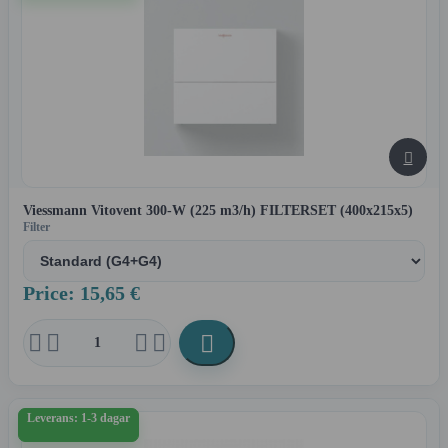

Viessmann Vitovent 300-W (225 m3/h) FILTERSET (400x215x5)
Filter
Price: 15,65 €





Leverans: 1-3 dagar